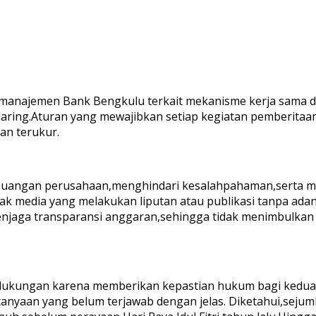
 manajemen Bank Bengkulu terkait mekanisme kerja sama da
 daring.Aturan yang mewajibkan setiap kegiatan pemberitaan 
dan terukur.
keuangan perusahaan,menghindari kesalahpahaman,serta me
hak media yang melakukan liputan atau publikasi tanpa adany
enjaga transparansi anggaran,sehingga tidak menimbulkan 
n dukungan karena memberikan kepastian hukum bagi kedua b
tanyaan yang belum terjawab dengan jelas. Diketahui,sej