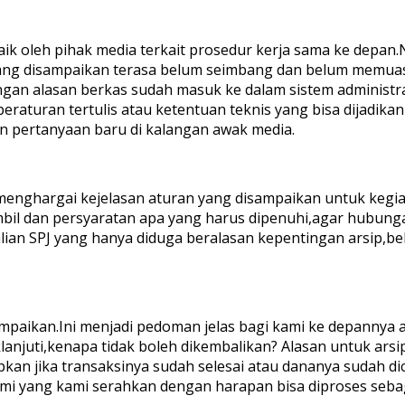
n baik oleh pihak media terkait prosedur kerja sama ke de
 yang disampaikan terasa belum seimbang dan belum mem
gan alasan berkas sudah masuk ke dalam sistem administras
 peraturan tertulis atau ketentuan teknis yang bisa dijadik
 pertanyaan baru di kalangan awak media.
menghargai kejelasan aturan yang disampaikan untuk kegia
bil dan persyaratan apa yang harus dipenuhi,agar hubungan
ian SPJ yang hanya diduga beralasan kepentingan arsip,b
paikan.Ini menjadi pedoman jelas bagi kami ke depannya a
klanjuti,kenapa tidak boleh dikembalikan? Alasan untuk ars
an jika transaksinya sudah selesai atau dananya sudah dica
kami yang kami serahkan dengan harapan bisa diproses sebag