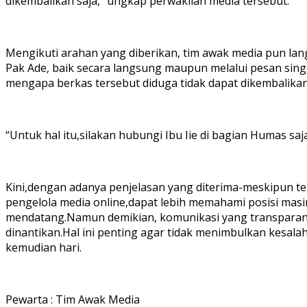
dikembalikan saja,” ungkap perwakilan media tersebut.
Mengikuti arahan yang diberikan, tim awak media pun l
Pak Ade, baik secara langsung maupun melalui pesan sin
mengapa berkas tersebut diduga tidak dapat dikembalika
“Untuk hal itu,silakan hubungi Ibu Iie di bagian Humas saj
Kini,dengan adanya penjelasan yang diterima-meskipun 
pengelola media online,dapat lebih memahami posisi mas
mendatang.Namun demikian, komunikasi yang transparan, 
dinantikan.Hal ini penting agar tidak menimbulkan kesa
kemudian hari.
Pewarta : Tim Awak Media