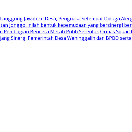
 Tanggung Jawab ke Desa, Penguasa Setempat Diduga Aler
n Jonggol.inilah bentuk kepemudaan yang bersinergi bers
an Pembagian Bendera Merah Putih Serentak
Ormas Squad N
jang
Sinergi Pemerintah Desa Weninggalih dan BPBD sert