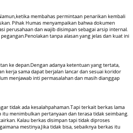
pan.Namun,ketika membahas permintaan penarikan kembali
uaskan. Pihak Humas menyampaikan bahwa dokumen
i perusahaan dan wajib disimpan sebagai arsip internal.
an pegangan.Penolakan tanpa alasan yang jelas dan kuat ini
tan ke depan.Dengan adanya ketentuan yang tertata,
 kerja sama dapat berjalan lancar dan sesuai koridor
elum menjawab inti permasalahan dan masih dianggap
gar tidak ada kesalahpahaman.Tapi terkait berkas lama
ip itu menimbulkan pertanyaan dan terasa tidak seimbang.
irkan. Kalau berkas disimpan tapi tidak diproses
aimana mestinya.Jika tidak bisa, sebaiknya berkas itu