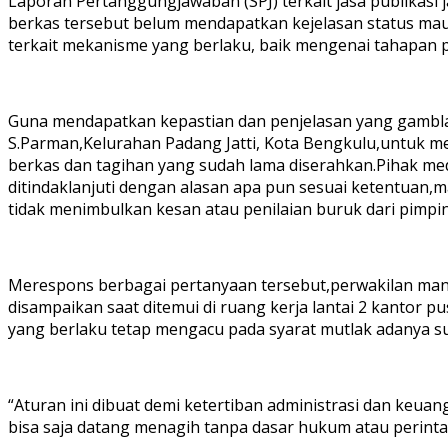
Laporan Pertanggungjawaban (SPJ) terkait jasa publikasi j
berkas tersebut belum mendapatkan kejelasan status mau
terkait mekanisme yang berlaku, baik mengenai tahapan p
Guna mendapatkan kepastian dan penjelasan yang gamblan
S.Parman,Kelurahan Padang Jatti, Kota Bengkulu,untuk 
berkas dan tagihan yang sudah lama diserahkan.Pihak me
ditindaklanjuti dengan alasan apa pun sesuai ketentuan,m
tidak menimbulkan kesan atau penilaian buruk dari pimp
Merespons berbagai pertanyaan tersebut,perwakilan manaj
disampaikan saat ditemui di ruang kerja lantai 2 kantor
yang berlaku tetap mengacu pada syarat mutlak adanya sur
“Aturan ini dibuat demi ketertiban administrasi dan ke
bisa saja datang menagih tanpa dasar hukum atau perintah