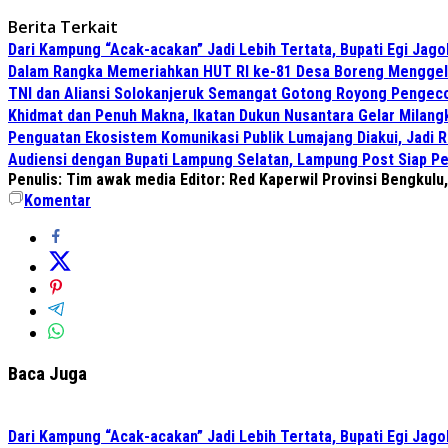
Berita Terkait
Dari Kampung “Acak-acakan” Jadi Lebih Tertata, Bupati Egi Jago
Dalam Rangka Memeriahkan HUT RI ke-81 Desa Boreng Menggela
TNI dan Aliansi Solokanjeruk Semangat Gotong Royong Pengeco
Khidmat dan Penuh Makna, Ikatan Dukun Nusantara Gelar Milan
Penguatan Ekosistem Komunikasi Publik Lumajang Diakui, Jadi 
Audiensi dengan Bupati Lampung Selatan, Lampung Post Siap Per
Penulis: Tim awak media
Editor: Red Kaperwil Provinsi Bengkulu,
Komentar
Baca Juga
Dari Kampung “Acak-acakan” Jadi Lebih Tertata, Bupati Egi Jago