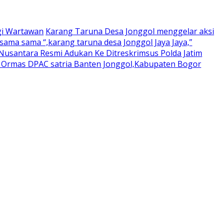
gi Wartawan
Karang Taruna Desa Jonggol menggelar aksi
ama sama “,karang taruna desa Jonggol Jaya Jaya,”
usantara Resmi Adukan Ke Ditreskrimsus Polda Jatim
a Ormas DPAC satria Banten Jonggol,Kabupaten Bogor