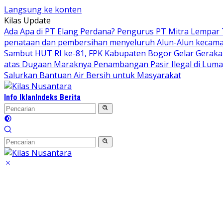
Langsung ke konten
Kilas Update
Ada Apa di PT Elang Perdana? Pengurus PT Mitra Lempar
penataan dan pembersihan menyeluruh Alun-Alun kecamata
Sambut HUT RI ke-81, FPK Kabupaten Bogor Gelar Gerak
atas Dugaan Maraknya Penambangan Pasir Ilegal di Luma
Salurkan Bantuan Air Bersih untuk Masyarakat
Info Iklan
Indeks Berita