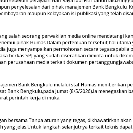
auh sebelum perayaan Hari Raya Idul Fitri tahun lalu.Hingg
pun penyelesaian dari pihak manajemen Bank Bengkulu. Ke
embayaran maupun kelayakan isi publikasi yang telah disa
g,salah seorang perwakilan media online mendatangi kant
menemui pihak Humas.Dalam pertemuan tersebut,hal utama 
dia juga menyampaikan permohonan secara tegas:apabila p
aka berkas SPJ yang sudah diserahkan diminta untuk dikemba
inan perusahaan media terkait dokumen pertanggungjawaban
emen Bank Bengkulu melalui staf Humas memberikan penjela
 pusat Bank Bengkulu,pada Jumat (8/5/2026).Ia menegaskan 
at perintah kerja di muka.
uangan bersama.Tanpa aturan yang tegas, dikhawatirkan ak
 yang jelas.Untuk langkah selanjutnya terkait teknis,dapa