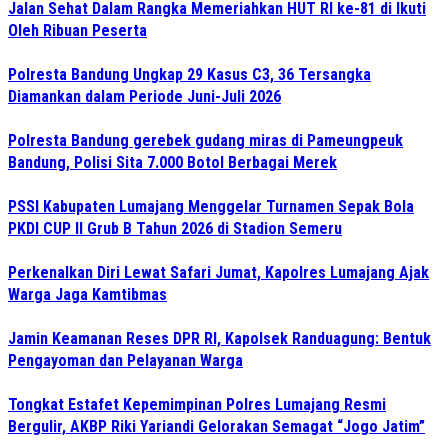
Jalan Sehat Dalam Rangka Memeriahkan HUT RI ke-81 di Ikuti
Oleh Ribuan Peserta
Polresta Bandung Ungkap 29 Kasus C3, 36 Tersangka
Diamankan dalam Periode Juni-Juli 2026
Polresta Bandung gerebek gudang miras di Pameungpeuk
Bandung, Polisi Sita 7.000 Botol Berbagai Merek
PSSI Kabupaten Lumajang Menggelar Turnamen Sepak Bola
PKDI CUP II Grub B Tahun 2026 di Stadion Semeru
Perkenalkan Diri Lewat Safari Jumat, Kapolres Lumajang Ajak
Warga Jaga Kamtibmas
Jamin Keamanan Reses DPR RI, Kapolsek Randuagung: Bentuk
Pengayoman dan Pelayanan Warga
Tongkat Estafet Kepemimpinan Polres Lumajang Resmi
Bergulir, AKBP Riki Yariandi Gelorakan Semagat “Jogo Jatim”