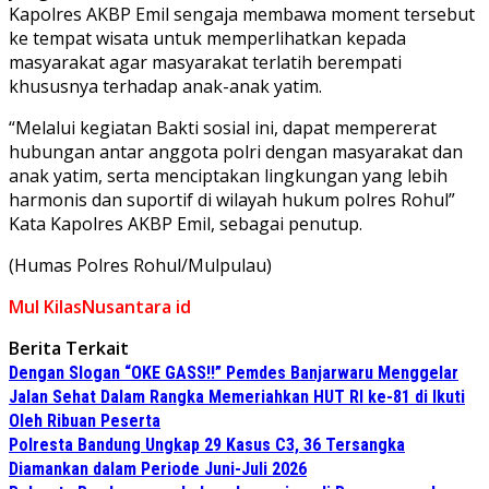
Kapolres AKBP Emil sengaja membawa moment tersebut
ke tempat wisata untuk memperlihatkan kepada
masyarakat agar masyarakat terlatih berempati
khususnya terhadap anak-anak yatim.
“Melalui kegiatan Bakti sosial ini, dapat mempererat
hubungan antar anggota polri dengan masyarakat dan
anak yatim, serta menciptakan lingkungan yang lebih
harmonis dan suportif di wilayah hukum polres Rohul”
Kata Kapolres AKBP Emil, sebagai penutup.
(Humas Polres Rohul/Mulpulau)
Mul KilasNusantara id
Berita Terkait
Dengan Slogan “OKE GASS!!” Pemdes Banjarwaru Menggelar
Jalan Sehat Dalam Rangka Memeriahkan HUT RI ke-81 di Ikuti
Oleh Ribuan Peserta
Polresta Bandung Ungkap 29 Kasus C3, 36 Tersangka
Diamankan dalam Periode Juni-Juli 2026