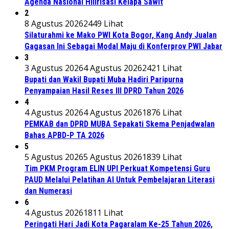
Agenda Nasional Hilirisasi Kelapa Sawit
2
8 Agustus 2026
2449 Lihat
Silaturahmi ke Mako PWI Kota Bogor, Kang Andy Jualan
Gagasan Ini Sebagai Modal Maju di Konferprov PWI Jabar
3
3 Agustus 2026
4 Agustus 2026
2421 Lihat
Bupati dan Wakil Bupati Muba Hadiri Paripurna
Penyampaian Hasil Reses III DPRD Tahun 2026
4
4 Agustus 2026
4 Agustus 2026
1876 Lihat
PEMKAB dan DPRD MUBA Sepakati Skema Penjadwalan
Bahas APBD-P TA 2026
5
5 Agustus 2026
5 Agustus 2026
1839 Lihat
Tim PKM Program ELIN UPI Perkuat Kompetensi Guru
PAUD Melalui Pelatihan AI Untuk Pembelajaran Literasi
dan Numerasi
6
4 Agustus 2026
1811 Lihat
Peringati Hari Jadi Kota Pagaralam Ke-25 Tahun 2026,