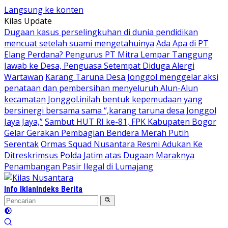
Langsung ke konten
Kilas Update
Dugaan kasus perselingkuhan di dunia pendidikan
mencuat setelah suami mengetahuinya
Ada Apa di PT
Elang Perdana? Pengurus PT Mitra Lempar Tanggung
Jawab ke Desa, Penguasa Setempat Diduga Alergi
Wartawan
Karang Taruna Desa Jonggol menggelar aksi
penataan dan pembersihan menyeluruh Alun-Alun
kecamatan Jonggol.inilah bentuk kepemudaan yang
bersinergi bersama sama “,karang taruna desa Jonggol
Jaya Jaya,”
Sambut HUT RI ke-81, FPK Kabupaten Bogor
Gelar Gerakan Pembagian Bendera Merah Putih
Serentak
Ormas Squad Nusantara Resmi Adukan Ke
Ditreskrimsus Polda Jatim atas Dugaan Maraknya
Penambangan Pasir Ilegal di Lumajang
Info Iklan
Indeks Berita