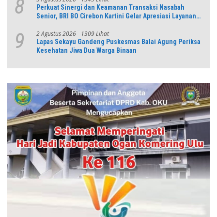
8
Perkuat Sinergi dan Keamanan Transaksi Nasabah
Senior, BRI BO Cirebon Kartini Gelar Apresiasi Layanan
Pensiunan
2 Agustus 2026
1309 Lihat
9
Lapas Sekayu Gandeng Puskesmas Balai Agung Periksa
Kesehatan Jiwa Dua Warga Binaan