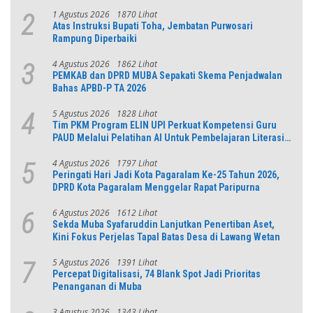
1 Agustus 2026
1870 Lihat
2
Atas Instruksi Bupati Toha, Jembatan Purwosari
Rampung Diperbaiki
4 Agustus 2026
1862 Lihat
3
PEMKAB dan DPRD MUBA Sepakati Skema Penjadwalan
Bahas APBD-P TA 2026
5 Agustus 2026
1828 Lihat
4
Tim PKM Program ELIN UPI Perkuat Kompetensi Guru
PAUD Melalui Pelatihan AI Untuk Pembelajaran Literasi
dan Numerasi
4 Agustus 2026
1797 Lihat
5
Peringati Hari Jadi Kota Pagaralam Ke-25 Tahun 2026,
DPRD Kota Pagaralam Menggelar Rapat Paripurna
6 Agustus 2026
1612 Lihat
6
Sekda Muba Syafaruddin Lanjutkan Penertiban Aset,
Kini Fokus Perjelas Tapal Batas Desa di Lawang Wetan
5 Agustus 2026
1391 Lihat
7
Percepat Digitalisasi, 74 Blank Spot Jadi Prioritas
Penanganan di Muba
3 Agustus 2026
1343 Lihat