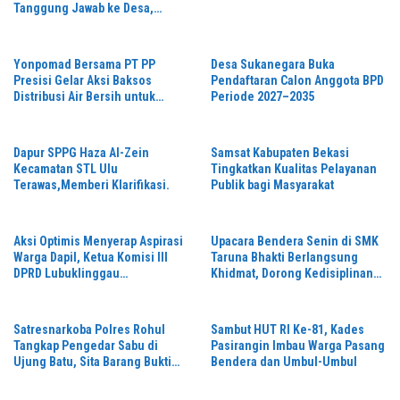
Tanggung Jawab ke Desa,
Penguasa Setempat Diduga
Alergi Wartawan
Yonpomad Bersama PT PP
Desa Sukanegara Buka
Presisi Gelar Aksi Baksos
Pendaftaran Calon Anggota BPD
Distribusi Air Bersih untuk
Periode 2027–2035
Masyarakat
Dapur SPPG Haza Al-Zein
Samsat Kabupaten Bekasi
Kecamatan STL Ulu
Tingkatkan Kualitas Pelayanan
Terawas,Memberi Klarifikasi.
Publik bagi Masyarakat
Aksi Optimis Menyerap Aspirasi
Upacara Bendera Senin di SMK
Warga Dapil, Ketua Komisi III
Taruna Bhakti Berlangsung
DPRD Lubuklinggau
Khidmat, Dorong Kedisiplinan
“Wansari”Kembali Gelar Reses
Siswa
Di tahun 2026.
Satresnarkoba Polres Rohul
Sambut HUT RI Ke-81, Kades
Tangkap Pengedar Sabu di
Pasirangin Imbau Warga Pasang
Ujung Batu, Sita Barang Bukti
Bendera dan Umbul-Umbul
3,89 Gram