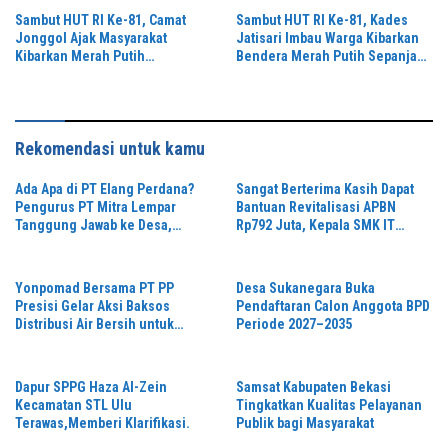
Sambut HUT RI Ke-81, Camat
Sambut HUT RI Ke-81, Kades
Jonggol Ajak Masyarakat
Jatisari Imbau Warga Kibarkan
Kibarkan Merah Putih
Bendera Merah Putih Sepanjang
Sepanjang Agustus
Agustus 2026
Rekomendasi untuk kamu
Ada Apa di PT Elang Perdana?
Sangat Berterima Kasih Dapat
Pengurus PT Mitra Lempar
Bantuan Revitalisasi APBN
Tanggung Jawab ke Desa,
Rp792 Juta, Kepala SMK IT
Penguasa Setempat Diduga
Hidayatul Falah Sampaikan
Alergi Wartawan
Apresiasi
Yonpomad Bersama PT PP
Desa Sukanegara Buka
Presisi Gelar Aksi Baksos
Pendaftaran Calon Anggota BPD
Distribusi Air Bersih untuk
Periode 2027–2035
Masyarakat
Dapur SPPG Haza Al-Zein
Samsat Kabupaten Bekasi
Kecamatan STL Ulu
Tingkatkan Kualitas Pelayanan
Terawas,Memberi Klarifikasi.
Publik bagi Masyarakat