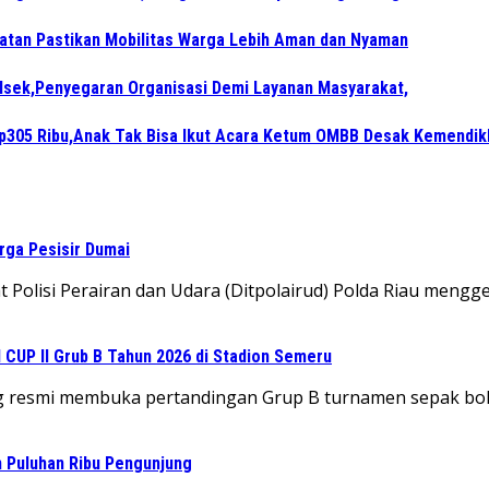
atan Pastikan Mobilitas Warga Lebih Aman dan Nyaman
lsek,Penyegaran Organisasi Demi Layanan Masyarakat,
Rp305 Ribu,Anak Tak Bisa Ikut Acara Ketum OMBB Desak Kemendik
rga Pesisir Dumai
Polisi Perairan dan Udara (Ditpolairud) Polda Riau mengge
CUP II Grub B Tahun 2026 di Stadion Semeru
ng resmi membuka pertandingan Grup B turnamen sepak bol
an Puluhan Ribu Pengunjung