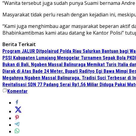
“Wanita tersebut juga sudah punya Suami bernama Andre S
Masyarakat tidak perlu resah dengan kejadian ini, meski
“Kami juga menghimbau agar masyarakat beperan aktif da
Bhabinkamtibmas kami atau datang ke Kantor Polisi” tutu
Berita Terkait
Program JALUR Ditpolairud Polda Riau Salurkan Bantuan bagi Wa
PSSI Kabupaten Lumajang Menggelar Turnamen Sepak Bola PKDI 
Bukan di Bali, Ngaben Massal Balinuraga Memikat Turis Italia d
Diarak di Atas Bade 24 Meter, Bupati Radityo Egi Bawa Mimpi Bes
Megahnya Ngaben Massal Balinuraga, Tradisi Suci Terbesar di 
Revitalisasi SDN 77 Padang Serai Rp1,56 Miliar Diduga Pakai M
Komentar