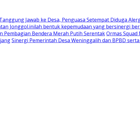
 Tanggung Jawab ke Desa, Penguasa Setempat Diduga Aler
n Jonggol.inilah bentuk kepemudaan yang bersinergi bers
an Pembagian Bendera Merah Putih Serentak
Ormas Squad N
jang
Sinergi Pemerintah Desa Weninggalih dan BPBD sert