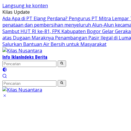
Langsung ke konten
Kilas Update
Ada Apa di PT Elang Perdana? Pengurus PT Mitra Lempar
penataan dan pembersihan menyeluruh Alun-Alun kecamata
Sambut HUT RI ke-81, FPK Kabupaten Bogor Gelar Gerak
atas Dugaan Maraknya Penambangan Pasir Ilegal di Luma
Salurkan Bantuan Air Bersih untuk Masyarakat
Info Iklan
Indeks Berita