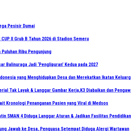
rga Pesisir Dumai
CUP II Grub B Tahun 2026 di Stadion Semeru
an Puluhan Ribu Pengunjung
ar Balinuraga Jadi ‘Penglipuran’ Kedua pada 2027
Indonesia yang Menghidupkan Desa dan Merekatkan Ikatan Keluarg
aterial Tak Layak & Langgar Gambar Kerja,K3 Diabaikan dan Penga
ait Kronologi Penanganan Pasien yang Viral di Medsos
in SMAN 4 Diduga Langgar Aturan & Jadikan Fasilitas Pendidikan
gung Jawab ke Desa, Penguasa Setempat Diduga Alergi Wartawan