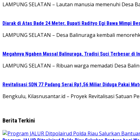
LAMPUNG SELATAN – Lautan manusia memenuhi Desa Balinu
Diarak di Atas Bade 24 Meter, Bupati Radityo Egi Bawa Mimpi Bes
LAMPUNG SELATAN – Desa Balinuraga kembali menorehkan 
Megahnya Ngaben Massal Balinuraga, Tradisi Suci Terbesar di 
LAMPUNG SELATAN – Ribuan warga memadati Desa Balinur
Revitalisasi SDN 77 Padang Serai Rp1,56 Miliar Diduga Pakai M
Bengkulu, Kilasnusantar.id – Proyek Revitalisasi Satuan
Berita Terkini