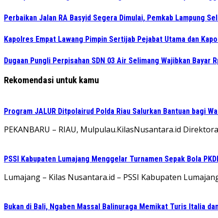
Perbaikan Jalan RA Basyid Segera Dimulai, Pemkab Lampung Sel
Kapolres Empat Lawang Pimpin Sertijab Pejabat Utama dan Kapo
Dugaan Pungli Perpisahan SDN 03 Air Selimang Wajibkan Bayar 
Rekomendasi untuk kamu
Program JALUR Ditpolairud Polda Riau Salurkan Bantuan bagi Wa
PEKANBARU – RIAU, Mulpulau.KilasNusantara.id Direktorat 
PSSI Kabupaten Lumajang Menggelar Turnamen Sepak Bola PKDI 
Lumajang – Kilas Nusantara.id – PSSI Kabupaten Lumaja
Bukan di Bali, Ngaben Massal Balinuraga Memikat Turis Italia d