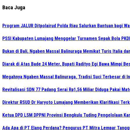
Baca Juga
Program JALUR Ditpolairud Polda Riau Salurkan Bantuan bagi Wa
PSSI Kabupaten Lumajang Menggelar Turnamen Sepak Bola PKDI 
Bukan di Bali, Ngaben Massal Balinuraga Memikat Turis Italia d
Diarak di Atas Bade 24 Meter, Bupati Radityo Egi Bawa Mimpi Bes
Megahnya Ngaben Massal Balinuraga, Tradisi Suci Terbesar di 
Revitalisasi SDN 77 Padang Serai Rp1,56 Miliar Diduga Pakai M
Direktur RSUD Dr Haryoto Lumajang Memberikan Klarifikasi Terk
Ketua DPD LSM DPPNI Provinsi Bengkulu Tuding Pengelolaan Kant
Ada Apa di PT Elang Perdana? Pengurus PT Mitra Lempar Tang