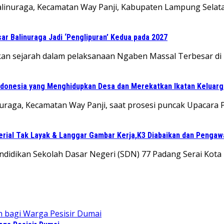
raga, Kecamatan Way Panji, Kabupaten Lampung Selatan, 
ar Balinuraga Jadi ‘Penglipuran’ Kedua pada 2027
sejarah dalam pelaksanaan Ngaben Massal Terbesar di Ind
Indonesia yang Menghidupkan Desa dan Merekatkan Ikatan Keluarg
aga, Kecamatan Way Panji, saat prosesi puncak Upacara 
aterial Tak Layak & Langgar Gambar Kerja,K3 Diabaikan dan Penga
 Pendidikan Sekolah Dasar Negeri (SDN) 77 Padang Serai Ko