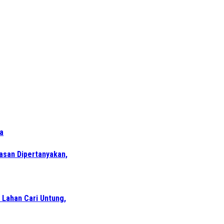
a
wasan Dipertanyakan,
 Lahan Cari Untung,