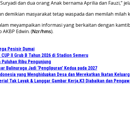
uryadi dan dua orang Anak bernama Aprilia dan Fauzi,” jel
pun demikian masyarakat tetap waspada dan memilah milah 
lam meyampaikan informasi yang berkaitan dengan kamtibm
p AKBP Edwin. (
Nzr/hms
).
rga Pesisir Dumai
CUP II Grub B Tahun 2026 di Stadion Semeru
an Puluhan Ribu Pengunjung
ar Balinuraga Jadi ‘Penglipuran’ Kedua pada 2027
Indonesia yang Menghidupkan Desa dan Merekatkan Ikatan Keluarg
aterial Tak Layak & Langgar Gambar Kerja,K3 Diabaikan dan Penga