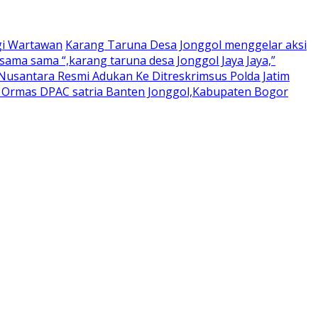
gi Wartawan
Karang Taruna Desa Jonggol menggelar aksi
ama sama “,karang taruna desa Jonggol Jaya Jaya,”
usantara Resmi Adukan Ke Ditreskrimsus Polda Jatim
a Ormas DPAC satria Banten Jonggol,Kabupaten Bogor