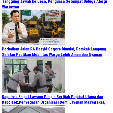
Tanggung Jawab ke Desa, Penguasa Setempat Diduga Alergi
Wartawan
Perbaikan Jalan RA Basyid Segera Dimulai, Pemkab Lampung
Selatan Pastikan Mobilitas Warga Lebih Aman dan Nyaman
Kapolres Empat Lawang Pimpin Sertijab Pejabat Utama dan
Kapolsek,Penyegaran Organisasi Demi Layanan Masyarakat,