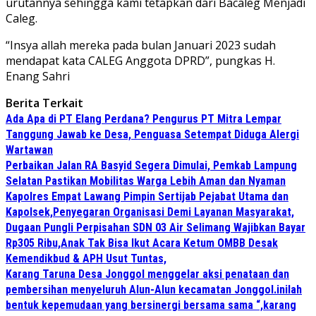
urutannya sehingga kami tetapkan dari Bacaleg Menjadi
Caleg.
“Insya allah mereka pada bulan Januari 2023 sudah
mendapat kata CALEG Anggota DPRD”, pungkas H.
Enang Sahri
Berita Terkait
Ada Apa di PT Elang Perdana? Pengurus PT Mitra Lempar
Tanggung Jawab ke Desa, Penguasa Setempat Diduga Alergi
Wartawan
Perbaikan Jalan RA Basyid Segera Dimulai, Pemkab Lampung
Selatan Pastikan Mobilitas Warga Lebih Aman dan Nyaman
Kapolres Empat Lawang Pimpin Sertijab Pejabat Utama dan
Kapolsek,Penyegaran Organisasi Demi Layanan Masyarakat,
Dugaan Pungli Perpisahan SDN 03 Air Selimang Wajibkan Bayar
Rp305 Ribu,Anak Tak Bisa Ikut Acara Ketum OMBB Desak
Kemendikbud & APH Usut Tuntas,
Karang Taruna Desa Jonggol menggelar aksi penataan dan
pembersihan menyeluruh Alun-Alun kecamatan Jonggol.inilah
bentuk kepemudaan yang bersinergi bersama sama “,karang