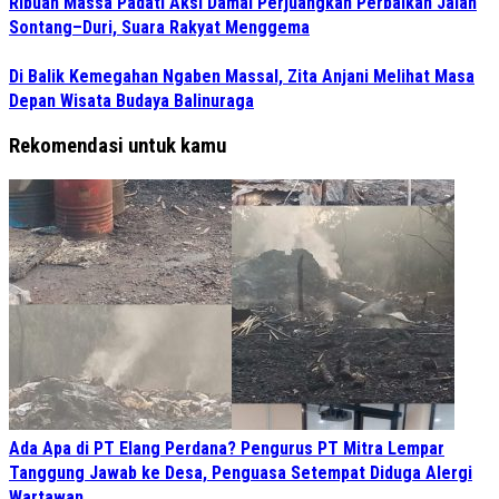
Ribuan Massa Padati Aksi Damai Perjuangkan Perbaikan Jalan
Sontang–Duri, Suara Rakyat Menggema
Di Balik Kemegahan Ngaben Massal, Zita Anjani Melihat Masa
Depan Wisata Budaya Balinuraga
Rekomendasi untuk kamu
Ada Apa di PT Elang Perdana? Pengurus PT Mitra Lempar
Tanggung Jawab ke Desa, Penguasa Setempat Diduga Alergi
Wartawan