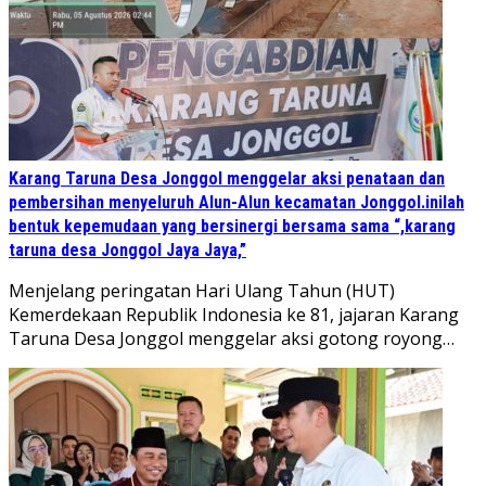
Karang Taruna Desa Jonggol menggelar aksi penataan dan
pembersihan menyeluruh Alun-Alun kecamatan Jonggol.inilah
bentuk kepemudaan yang bersinergi bersama sama “,karang
taruna desa Jonggol Jaya Jaya,”
‎Menjelang peringatan Hari Ulang Tahun (HUT)
Kemerdekaan Republik Indonesia ke 81, jajaran Karang
Taruna Desa Jonggol menggelar aksi gotong royong…