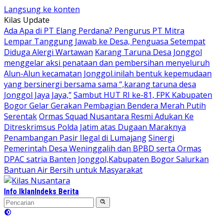
Langsung ke konten
Kilas Update
Ada Apa di PT Elang Perdana? Pengurus PT Mitra
Lempar Tanggung Jawab ke Desa, Penguasa Setempat
Diduga Alergi Wartawan
Karang Taruna Desa Jonggol
menggelar aksi penataan dan pembersihan menyeluruh
Alun-Alun kecamatan Jonggol.inilah bentuk kepemudaan
yang bersinergi bersama sama “,karang taruna desa
Jonggol Jaya Jaya,”
Sambut HUT RI ke-81, FPK Kabupaten
Bogor Gelar Gerakan Pembagian Bendera Merah Putih
Serentak
Ormas Squad Nusantara Resmi Adukan Ke
Ditreskrimsus Polda Jatim atas Dugaan Maraknya
Penambangan Pasir Ilegal di Lumajang
Sinergi
Pemerintah Desa Weninggalih dan BPBD serta Ormas
DPAC satria Banten Jonggol,Kabupaten Bogor Salurkan
Bantuan Air Bersih untuk Masyarakat
Info Iklan
Indeks Berita