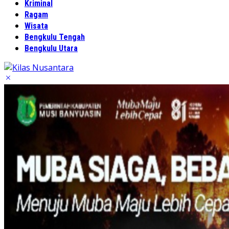
Kriminal
Ragam
Wisata
Bengkulu Tengah
Bengkulu Utara