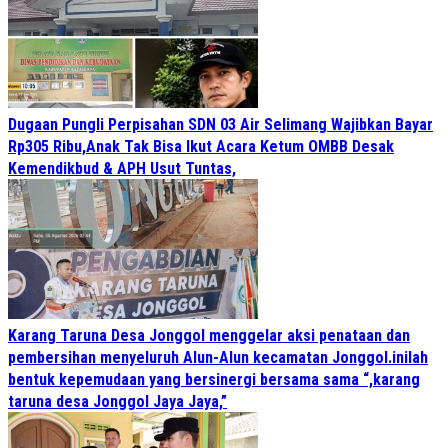
Dugaan Pungli Perpisahan SDN 03 Air Selimang Wajibkan Bayar
Rp305 Ribu,Anak Tak Bisa Ikut Acara Ketum OMBB Desak
Kemendikbud & APH Usut Tuntas,
Karang Taruna Desa Jonggol menggelar aksi penataan dan
pembersihan menyeluruh Alun-Alun kecamatan Jonggol.inilah
bentuk kepemudaan yang bersinergi bersama sama “,karang
taruna desa Jonggol Jaya Jaya,”