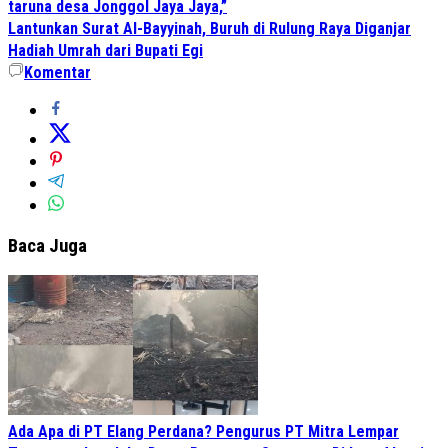
taruna desa Jonggol Jaya Jaya,”
Lantunkan Surat Al-Bayyinah, Buruh di Rulung Raya Diganjar
Hadiah Umrah dari Bupati Egi
Komentar
Baca Juga
Ada Apa di PT Elang Perdana? Pengurus PT Mitra Lempar