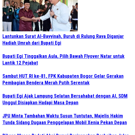
Lantunkan Surat Al-Bayyinah, Buruh di Rulung Raya Diganjar
Hadiah Umrah dari Bupati Egi
Bupati Egi Tinggalkan Aula, Pilih Bawah Flyover Natar untuk
Lantik 12 Pejabat
Sambut HUT RI ke-81, FPK Kabupaten Bogor Gelar Gerakan
Pembagian Bendera Merah Putih Serentak
Bupati Egi Ajak Lampung Selatan Bersahabat dengan AI, SDM
Unggul Disiapkan Hadapi Masa Depan
JPU Minta Tambahan Waktu Susun Tuntutan, Majelis Hakim
Tunda Sidang Dugaan Penggelapan Mobil Xenia Pekan Depan