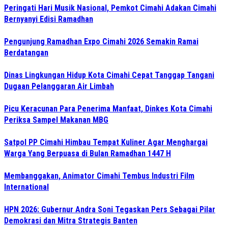
Peringati Hari Musik Nasional, Pemkot Cimahi Adakan Cimahi
Bernyanyi Edisi Ramadhan
Pengunjung Ramadhan Expo Cimahi 2026 Semakin Ramai
Berdatangan
Dinas Lingkungan Hidup Kota Cimahi Cepat Tanggap Tangani
Dugaan Pelanggaran Air Limbah
Picu Keracunan Para Penerima Manfaat, Dinkes Kota Cimahi
Periksa Sampel Makanan MBG
Satpol PP Cimahi Himbau Tempat Kuliner Agar Menghargai
Warga Yang Berpuasa di Bulan Ramadhan 1447 H
Membanggakan, Animator Cimahi Tembus Industri Film
International
HPN 2026: Gubernur Andra Soni Tegaskan Pers Sebagai Pilar
Demokrasi dan Mitra Strategis Banten