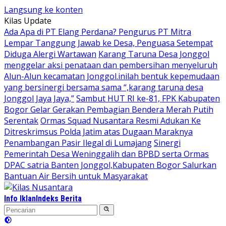
Langsung ke konten
Kilas Update
Ada Apa di PT Elang Perdana? Pengurus PT Mitra
Lempar Tanggung Jawab ke Desa, Penguasa Setempat
Diduga Alergi Wartawan
Karang Taruna Desa Jonggol
menggelar aksi penataan dan pembersihan menyeluruh
Alun-Alun kecamatan Jonggol.inilah bentuk kepemudaan
yang bersinergi bersama sama “,karang taruna desa
Jonggol Jaya Jaya,”
Sambut HUT RI ke-81, FPK Kabupaten
Bogor Gelar Gerakan Pembagian Bendera Merah Putih
Serentak
Ormas Squad Nusantara Resmi Adukan Ke
Ditreskrimsus Polda Jatim atas Dugaan Maraknya
Penambangan Pasir Ilegal di Lumajang
Sinergi
Pemerintah Desa Weninggalih dan BPBD serta Ormas
DPAC satria Banten Jonggol,Kabupaten Bogor Salurkan
Bantuan Air Bersih untuk Masyarakat
Info Iklan
Indeks Berita