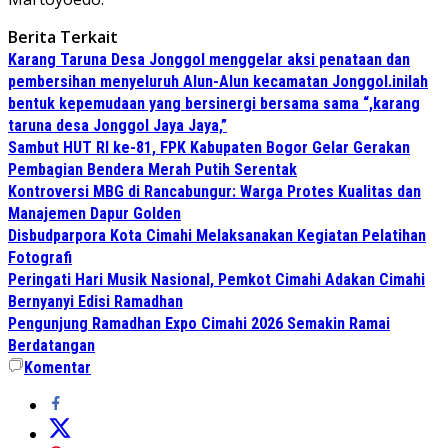
Berita Terkait
Karang Taruna Desa Jonggol menggelar aksi penataan dan
pembersihan menyeluruh Alun-Alun kecamatan Jonggol.inilah
bentuk kepemudaan yang bersinergi bersama sama “,karang
taruna desa Jonggol Jaya Jaya,”
Sambut HUT RI ke-81, FPK Kabupaten Bogor Gelar Gerakan
Pembagian Bendera Merah Putih Serentak
Kontroversi MBG di Rancabungur: Warga Protes Kualitas dan
Manajemen Dapur Golden
Disbudparpora Kota Cimahi Melaksanakan Kegiatan Pelatihan
Fotografi
Peringati Hari Musik Nasional, Pemkot Cimahi Adakan Cimahi
Bernyanyi Edisi Ramadhan
Pengunjung Ramadhan Expo Cimahi 2026 Semakin Ramai
Berdatangan
Komentar