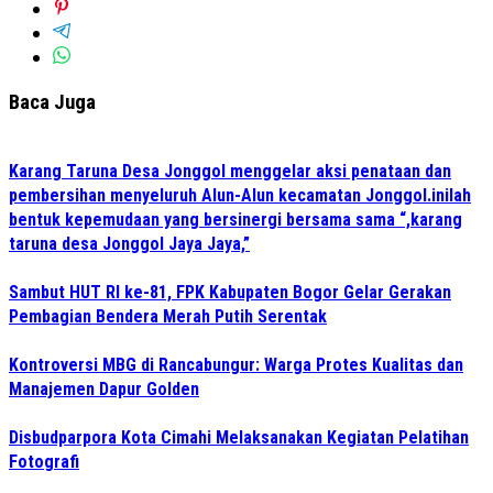
Baca Juga
Karang Taruna Desa Jonggol menggelar aksi penataan dan
pembersihan menyeluruh Alun-Alun kecamatan Jonggol.inilah
bentuk kepemudaan yang bersinergi bersama sama “,karang
taruna desa Jonggol Jaya Jaya,”
Sambut HUT RI ke-81, FPK Kabupaten Bogor Gelar Gerakan
Pembagian Bendera Merah Putih Serentak
Kontroversi MBG di Rancabungur: Warga Protes Kualitas dan
Manajemen Dapur Golden
Disbudparpora Kota Cimahi Melaksanakan Kegiatan Pelatihan
Fotografi