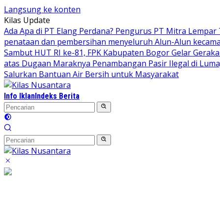
Langsung ke konten
Kilas Update
Ada Apa di PT Elang Perdana? Pengurus PT Mitra Lempar
penataan dan pembersihan menyeluruh Alun-Alun kecamata
Sambut HUT RI ke-81, FPK Kabupaten Bogor Gelar Gerak
atas Dugaan Maraknya Penambangan Pasir Ilegal di Luma
Salurkan Bantuan Air Bersih untuk Masyarakat
Info Iklan
Indeks Berita