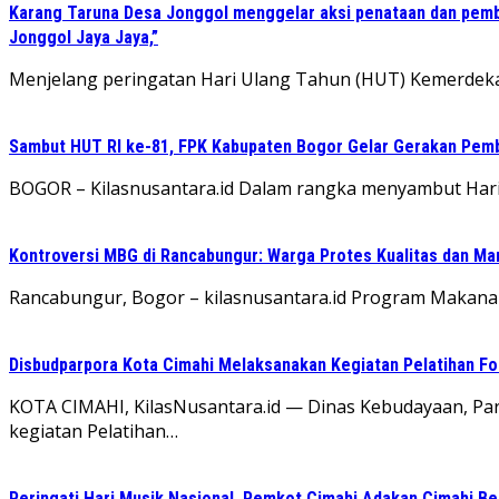
Karang Taruna Desa Jonggol menggelar aksi penataan dan pemb
Jonggol Jaya Jaya,”
‎Menjelang peringatan Hari Ulang Tahun (HUT) Kemerdeka
Sambut HUT RI ke-81, FPK Kabupaten Bogor Gelar Gerakan Pem
BOGOR – Kilasnusantara.id Dalam rangka menyambut Har
Kontroversi MBG di Rancabungur: Warga Protes Kualitas dan M
Rancabungur, Bogor – kilasnusantara.id Program Makanan
Disbudparpora Kota Cimahi Melaksanakan Kegiatan Pelatihan Fo
KOTA CIMAHI, KilasNusantara.id — Dinas Kebudayaan, Pa
kegiatan Pelatihan…
Peringati Hari Musik Nasional, Pemkot Cimahi Adakan Cimahi Be