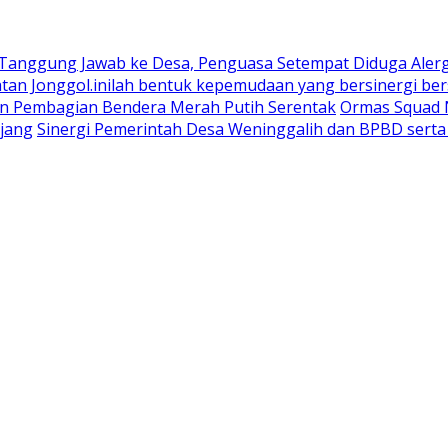
 Tanggung Jawab ke Desa, Penguasa Setempat Diduga Aler
n Jonggol.inilah bentuk kepemudaan yang bersinergi bers
an Pembagian Bendera Merah Putih Serentak
Ormas Squad N
jang
Sinergi Pemerintah Desa Weninggalih dan BPBD sert