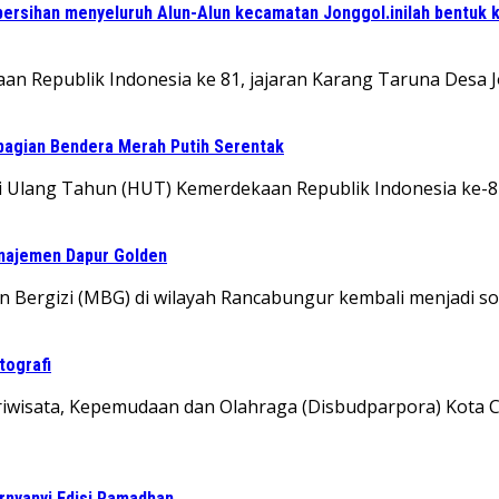
ersihan menyeluruh Alun-Alun kecamatan Jonggol.inilah bentuk 
an Republik Indonesia ke 81, jajaran Karang Taruna Desa
bagian Bendera Merah Putih Serentak
i Ulang Tahun (HUT) Kemerdekaan Republik Indonesia ke-
anajemen Dapur Golden
 Bergizi (MBG) di wilayah Rancabungur kembali menjadi so
tografi
riwisata, Kepemudaan dan Olahraga (Disbudparpora) Kota 
rnyanyi Edisi Ramadhan