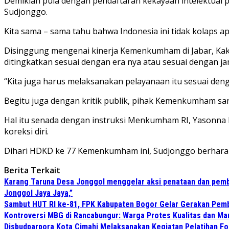
Demikian pula dengan pendaftaran kekayaan intelektual 
Sudjonggo.
Kita sama – sama tahu bahwa Indonesia ini tidak kolaps 
Disinggung mengenai kinerja Kemenkumham di Jabar, Kaka
ditingkatkan sesuai dengan era nya atau sesuai dengan j
“Kita juga harus melaksanakan pelayanaan itu sesuai den
Begitu juga dengan kritik publik, pihak Kemenkumham san
Hal itu senada dengan instruksi Menkumham RI, Yasonna 
koreksi diri.
Dihari HDKD ke 77 Kemenkumham ini, Sudjonggo berharap Ja
Berita Terkait
Karang Taruna Desa Jonggol menggelar aksi penataan dan pemb
Jonggol Jaya Jaya,”
Sambut HUT RI ke-81, FPK Kabupaten Bogor Gelar Gerakan Pem
Kontroversi MBG di Rancabungur: Warga Protes Kualitas dan M
Disbudparpora Kota Cimahi Melaksanakan Kegiatan Pelatihan Fo