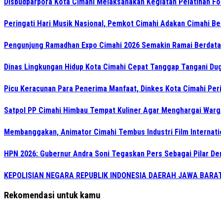
Disbudparpora Kota Cimahi Melaksanakan Kegiatan Pelatihan Fo
Peringati Hari Musik Nasional, Pemkot Cimahi Adakan Cimahi Be
Pengunjung Ramadhan Expo Cimahi 2026 Semakin Ramai Berdat
Dinas Lingkungan Hidup Kota Cimahi Cepat Tanggap Tangani Du
Picu Keracunan Para Penerima Manfaat, Dinkes Kota Cimahi Pe
Satpol PP Cimahi Himbau Tempat Kuliner Agar Menghargai Warg
Membanggakan, Animator Cimahi Tembus Industri Film Internati
HPN 2026: Gubernur Andra Soni Tegaskan Pers Sebagai Pilar De
KEPOLISIAN NEGARA REPUBLIK INDONESIA DAERAH JAWA BAR
Rekomendasi untuk kamu