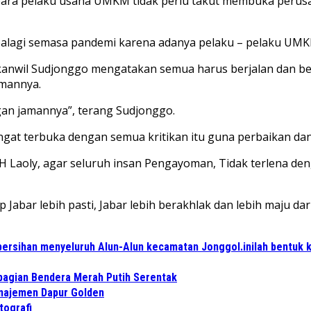
para pelaku usaha UMKM tidak perlu takut membuka perusa
apalagi semasa pandemi karena adanya pelaku – pelaku UMK
nwil Sudjonggo mengatakan semua harus berjalan dan berk
amannya.
gan jamannya”, terang Sudjonggo.
gat terbuka dengan semua kritikan itu guna perbaikan dan
H Laoly, agar seluruh insan Pengayoman, Tidak terlena d
bar lebih pasti, Jabar lebih berakhlak dan lebih maju dar
ersihan menyeluruh Alun-Alun kecamatan Jonggol.inilah bentuk 
bagian Bendera Merah Putih Serentak
anajemen Dapur Golden
tografi