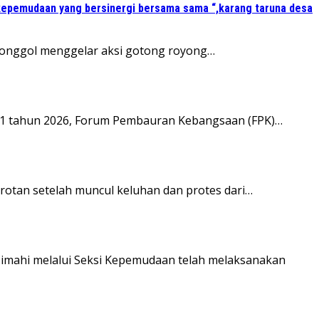
kepemudaan yang bersinergi bersama sama “,karang taruna desa
 Jonggol menggelar aksi gotong royong…
81 tahun 2026, Forum Pembauran Kebangsaan (FPK)…
rotan setelah muncul keluhan dan protes dari…
Cimahi melalui Seksi Kepemudaan telah melaksanakan