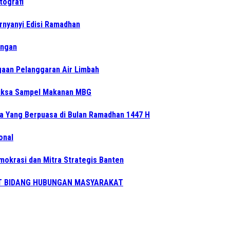
tografi
rnyanyi Edisi Ramadhan
angan
gaan Pelanggaran Air Limbah
riksa Sampel Makanan MBG
a Yang Berpuasa di Bulan Ramadhan 1447 H
onal
mokrasi dan Mitra Strategis Banten
AT BIDANG HUBUNGAN MASYARAKAT