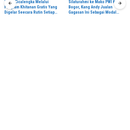
RSUD Cicalengka Melalui
Silaturahmi ke Mako PWI Kota
Program Khitanan Gratis Yang
Bogor, Kang Andy Jualan
Digelar Seecara Rutin Setiap
Gagasan Ini Sebagai Modal
Bulan
Maju di Konferprov PWI Jabar