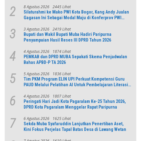
8 Agustus 2026
2445 Lihat
2
Silaturahmi ke Mako PWI Kota Bogor, Kang Andy Jualan
Gagasan Ini Sebagai Modal Maju di Konferprov PWI
Jabar
3 Agustus 2026
2419 Lihat
3
Bupati dan Wakil Bupati Muba Hadiri Paripurna
Penyampaian Hasil Reses III DPRD Tahun 2026
4 Agustus 2026
1874 Lihat
4
PEMKAB dan DPRD MUBA Sepakati Skema Penjadwalan
Bahas APBD-P TA 2026
5 Agustus 2026
1836 Lihat
5
Tim PKM Program ELIN UPI Perkuat Kompetensi Guru
PAUD Melalui Pelatihan AI Untuk Pembelajaran Literasi
dan Numerasi
4 Agustus 2026
1807 Lihat
6
Peringati Hari Jadi Kota Pagaralam Ke-25 Tahun 2026,
DPRD Kota Pagaralam Menggelar Rapat Paripurna
6 Agustus 2026
1625 Lihat
7
Sekda Muba Syafaruddin Lanjutkan Penertiban Aset,
Kini Fokus Perjelas Tapal Batas Desa di Lawang Wetan
7 Agustus 2026
1610 Lihat