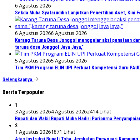
6 Agustus 2026
Sekda Muba Syafaruddin Lanjutkan Penertiban Aset, Kini 
6 Agustus 2026
6 Agustus 2026
Karang Taruna Desa Jonggol menggelar aksi penataan dan
taruna desa Jonggol Jaya Jaya,”
5 Agustus 2026
5 Agustus 2026
Tim PKM Program ELIN UPI Perkuat Kompetensi Guru PAUD M
Selengkapnya
Berita Terpopuler
1
3 Agustus 2026
4 Agustus 2026
2414 Lihat
Bupati dan Wakil Bupati Muba Hadiri Paripurna Penyampaia
2
1 Agustus 2026
1871 Lihat
Atas Instruksi Bupati Toha, Jembatan Purwosari Rampung 