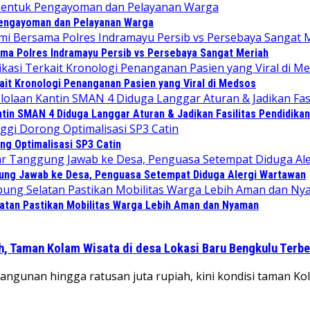
Pengayoman dan Pelayanan Warga
sama Polres Indramayu Persib vs Persebaya Sangat Meriah
ait Kronologi Penanganan Pasien yang Viral di Medsos
in SMAN 4 Diduga Langgar Aturan & Jadikan Fasilitas Pendidikan
ng Optimalisasi SP3 Catin
gung Jawab ke Desa, Penguasa Setempat Diduga Alergi Wartawan
atan Pastikan Mobilitas Warga Lebih Aman dan Nyaman
h, Taman Kolam Wisata di desa Lokasi Baru Bengkulu Terb
gunan hingga ratusan juta rupiah, kini kondisi taman Ko