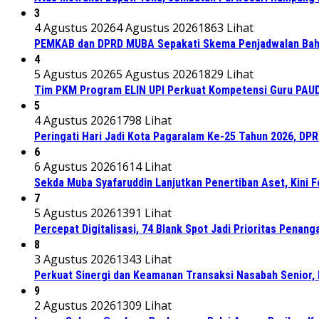
3
4 Agustus 2026
4 Agustus 2026
1863 Lihat
PEMKAB dan DPRD MUBA Sepakati Skema Penjadwalan Bah
4
5 Agustus 2026
5 Agustus 2026
1829 Lihat
Tim PKM Program ELIN UPI Perkuat Kompetensi Guru PAUD M
5
4 Agustus 2026
1798 Lihat
Peringati Hari Jadi Kota Pagaralam Ke-25 Tahun 2026, DP
6
6 Agustus 2026
1614 Lihat
Sekda Muba Syafaruddin Lanjutkan Penertiban Aset, Kini 
7
5 Agustus 2026
1391 Lihat
Percepat Digitalisasi, 74 Blank Spot Jadi Prioritas Penan
8
3 Agustus 2026
1343 Lihat
Perkuat Sinergi dan Keamanan Transaksi Nasabah Senior, 
9
2 Agustus 2026
1309 Lihat