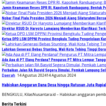
Jamin Keamanan Reses DPR RI, Kapolsek Randuagung: Bentuk 
Nobar Final Piala Presiden 2026 Menjadi Ajang Silaturahmi Ber
Direktur RSUD Dr Haryoto Lumajang Memberikan Klarifikasi Terk
Ketua DPD LSM DPPNI Provinsi Bengkulu Tuding Pengelolaan Kant
Lahirkan Generasi Bebas Stunting, Wali Kota Tebing Tinggi Doro
Ada Apa di PT Elang Perdana? Pengurus PT Mitra Lempar Tang
Perbaikan Jalan RA Basyid Segera Dimulai, Pemkab Lampung Sel
Daerah
14 Agustus 2024
14 Agustus 2024
Habiskan Anggaran Dana Desa hingga Ratusan Juta Rupia
BENGKULU, KilasNusantara.id – Habiskan anggaran pemban
Berita Terkini