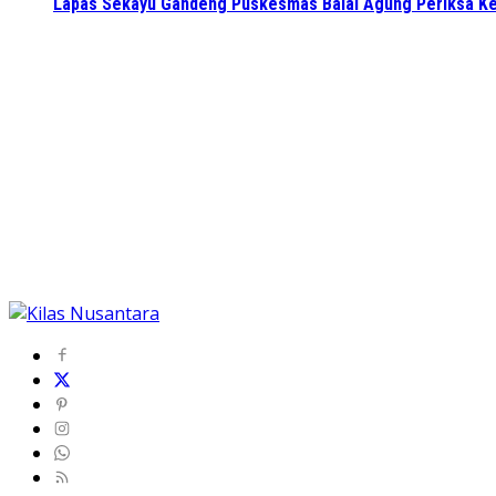
Lapas Sekayu Gandeng Puskesmas Balai Agung Periksa Ke