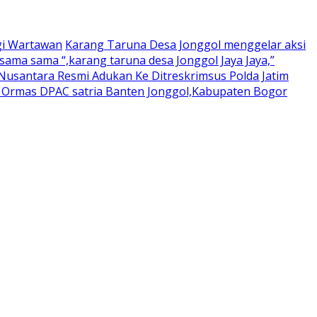
gi Wartawan
Karang Taruna Desa Jonggol menggelar aksi
ama sama “,karang taruna desa Jonggol Jaya Jaya,”
usantara Resmi Adukan Ke Ditreskrimsus Polda Jatim
a Ormas DPAC satria Banten Jonggol,Kabupaten Bogor