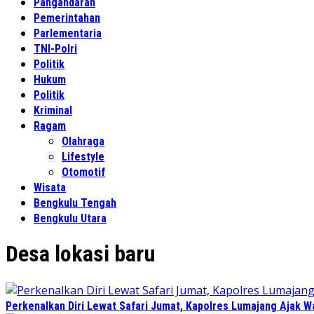
Pangandaran
Pemerintahan
Parlementaria
TNI-Polri
Politik
Hukum
Politik
Kriminal
Ragam
Olahraga
Lifestyle
Otomotif
Wisata
Bengkulu Tengah
Bengkulu Utara
Desa lokasi baru
Perkenalkan Diri Lewat Safari Jumat, Kapolres Lumajang Ajak 