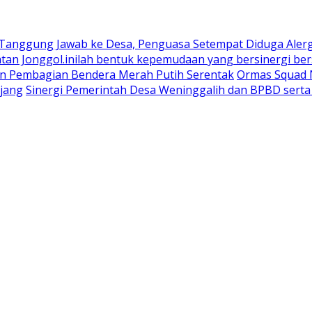
 Tanggung Jawab ke Desa, Penguasa Setempat Diduga Aler
n Jonggol.inilah bentuk kepemudaan yang bersinergi bers
an Pembagian Bendera Merah Putih Serentak
Ormas Squad N
jang
Sinergi Pemerintah Desa Weninggalih dan BPBD sert