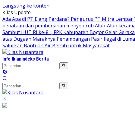
Langsung ke konten
Kilas Update
Ada Apa di PT Elang Perdana? Pengurus PT Mitra Lempar
penataan dan pembersihan menyeluruh Alun-Alun kecamata
Sambut HUT RI ke-81, FPK Kabupaten Bogor Gelar Gerak
atas Dugaan Maraknya Penambangan Pasir Ilegal di Luma
Salurkan Bantuan Air Bersih untuk Masyarakat
Info Iklan
Indeks Berita