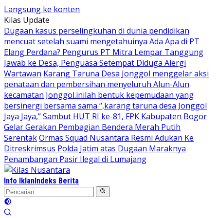
Langsung ke konten
Kilas Update
Dugaan kasus perselingkuhan di dunia pendidikan
mencuat setelah suami mengetahuinya
Ada Apa di PT
Elang Perdana? Pengurus PT Mitra Lempar Tanggung
Jawab ke Desa, Penguasa Setempat Diduga Alergi
Wartawan
Karang Taruna Desa Jonggol menggelar aksi
penataan dan pembersihan menyeluruh Alun-Alun
kecamatan Jonggol.inilah bentuk kepemudaan yang
bersinergi bersama sama “,karang taruna desa Jonggol
Jaya Jaya,”
Sambut HUT RI ke-81, FPK Kabupaten Bogor
Gelar Gerakan Pembagian Bendera Merah Putih
Serentak
Ormas Squad Nusantara Resmi Adukan Ke
Ditreskrimsus Polda Jatim atas Dugaan Maraknya
Penambangan Pasir Ilegal di Lumajang
Info Iklan
Indeks Berita