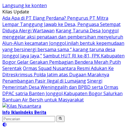
Langsung ke konten
Kilas Update
Ada Apa di PT Elang Perdana? Pengurus PT Mitra
Lempar Tanggung Jawab ke Desa, Penguasa Setempat
Diduga Alergi Wartawan
Karang Taruna Desa Jonggol
menggelar aksi penataan dan pembersihan menyeluruh
Alun-Alun kecamatan Jonggol.inilah bentuk kepemudaan
yang bersinergi bersama sama “,karang taruna desa
Jonggol Jaya Jaya,”
Sambut HUT RI ke-81, FPK Kabupaten
Bogor Gelar Gerakan Pembagian Bendera Merah Putih
Serentak
Ormas Squad Nusantara Resmi Adukan Ke
Ditreskrimsus Polda Jatim atas Dugaan Maraknya
Penambangan Pasir Ilegal di Lumajang
Sinergi
Pemerintah Desa Weninggalih dan BPBD serta Ormas
DPAC satria Banten Jonggol,Kabupaten Bogor Salurkan
Bantuan Air Bersih untuk Masyarakat
Info Iklan
Indeks Berita