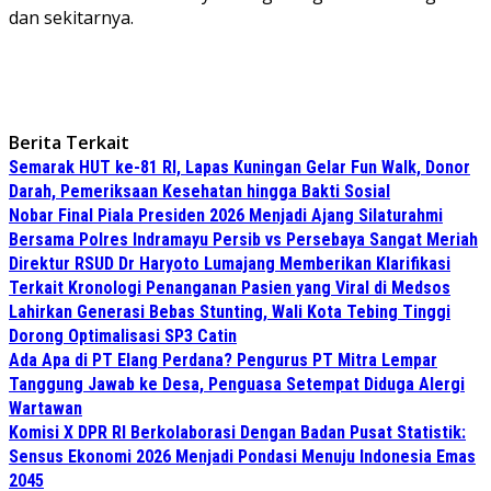
dan sekitarnya.
Berita Terkait
Semarak HUT ke-81 RI, Lapas Kuningan Gelar Fun Walk, Donor
Darah, Pemeriksaan Kesehatan hingga Bakti Sosial
Nobar Final Piala Presiden 2026 Menjadi Ajang Silaturahmi
Bersama Polres Indramayu Persib vs Persebaya Sangat Meriah
Direktur RSUD Dr Haryoto Lumajang Memberikan Klarifikasi
Terkait Kronologi Penanganan Pasien yang Viral di Medsos
Lahirkan Generasi Bebas Stunting, Wali Kota Tebing Tinggi
Dorong Optimalisasi SP3 Catin
Ada Apa di PT Elang Perdana? Pengurus PT Mitra Lempar
Tanggung Jawab ke Desa, Penguasa Setempat Diduga Alergi
Wartawan
Komisi X DPR RI Berkolaborasi Dengan Badan Pusat Statistik:
Sensus Ekonomi 2026 Menjadi Pondasi Menuju Indonesia Emas
2045