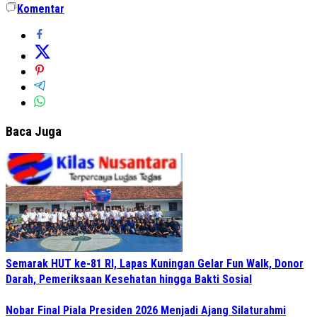
Komentar
Baca Juga
Semarak HUT ke-81 RI, Lapas Kuningan Gelar Fun Walk, Donor
Darah, Pemeriksaan Kesehatan hingga Bakti Sosial
Nobar Final Piala Presiden 2026 Menjadi Ajang Silaturahmi