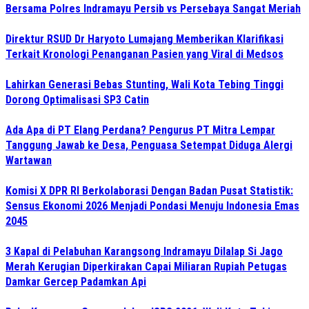
Bersama Polres Indramayu Persib vs Persebaya Sangat Meriah
Direktur RSUD Dr Haryoto Lumajang Memberikan Klarifikasi
Terkait Kronologi Penanganan Pasien yang Viral di Medsos
Lahirkan Generasi Bebas Stunting, Wali Kota Tebing Tinggi
Dorong Optimalisasi SP3 Catin
Ada Apa di PT Elang Perdana? Pengurus PT Mitra Lempar
Tanggung Jawab ke Desa, Penguasa Setempat Diduga Alergi
Wartawan
Komisi X DPR RI Berkolaborasi Dengan Badan Pusat Statistik:
Sensus Ekonomi 2026 Menjadi Pondasi Menuju Indonesia Emas
2045
3 Kapal di Pelabuhan Karangsong Indramayu Dilalap Si Jago
Merah Kerugian Diperkirakan Capai Miliaran Rupiah Petugas
Damkar Gercep Padamkan Api