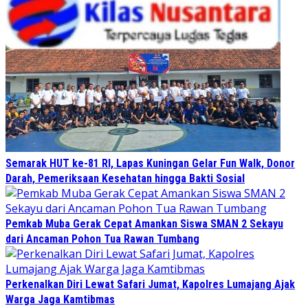
Semarak HUT ke-81 RI, Lapas Kuningan Gelar Fun Walk, Donor
Darah, Pemeriksaan Kesehatan hingga Bakti Sosial
Pemkab Muba Gerak Cepat Amankan Siswa SMAN 2 Sekayu
dari Ancaman Pohon Tua Rawan Tumbang
Perkenalkan Diri Lewat Safari Jumat, Kapolres Lumajang Ajak
Warga Jaga Kamtibmas