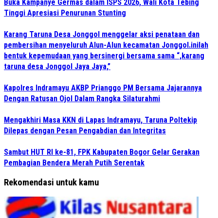
Buka Kampanye Germas dalam ISPS 2026, Wali Kota Tebing
Tinggi Apresiasi Penurunan Stunting
Karang Taruna Desa Jonggol menggelar aksi penataan dan
pembersihan menyeluruh Alun-Alun kecamatan Jonggol.inilah
bentuk kepemudaan yang bersinergi bersama sama “,karang
taruna desa Jonggol Jaya Jaya,”
Kapolres Indramayu AKBP Prianggo PM Bersama Jajarannya
Dengan Ratusan Ojol Dalam Rangka Silaturahmi
Mengakhiri Masa KKN di Lapas Indramayu, Taruna Poltekip
Dilepas dengan Pesan Pengabdian dan Integritas
Sambut HUT RI ke-81, FPK Kabupaten Bogor Gelar Gerakan
Pembagian Bendera Merah Putih Serentak
Rekomendasi untuk kamu