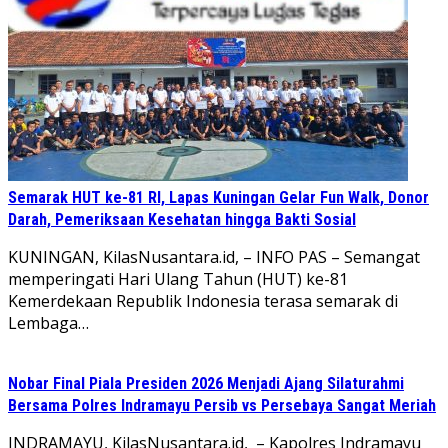
Semarak HUT ke-81 RI, Lapas Kuningan Gelar Fun Walk, Donor
Darah, Pemeriksaan Kesehatan hingga Bakti Sosial
KUNINGAN, KilasNusantara.id, – INFO PAS – Semangat
memperingati Hari Ulang Tahun (HUT) ke-81
Kemerdekaan Republik Indonesia terasa semarak di
Lembaga…
Nobar Final Piala Presiden 2026 Menjadi Ajang Silaturahmi
Bersama Polres Indramayu Persib vs Persebaya Sangat Meriah
INDRAMAYU, KilasNusantara.id, – Kapolres Indramayu