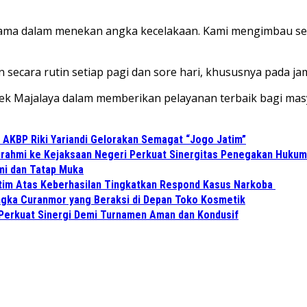
 utama dalam menekan angka kecelakaan. Kami mengimbau se
an secara rutin setiap pagi dan sore hari, khususnya pada j
ek Majalaya dalam memberikan pelayanan terbaik bagi masy
 AKBP Riki Yariandi Gelorakan Semagat “Jogo Jatim”
turahmi ke Kejaksaan Negeri Perkuat Sinergitas Penegakan Hukum
hmi dan Tatap Muka
tim Atas Keberhasilan Tingkatkan Respond Kasus Narkoba
gka Curanmor yang Beraksi di Depan Toko Kosmetik
Perkuat Sinergi Demi Turnamen Aman dan Kondusif