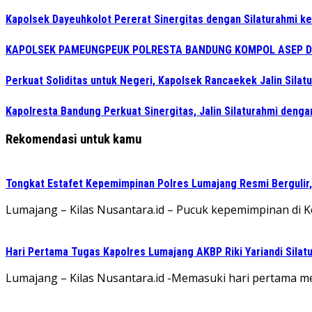
Kapolsek Dayeuhkolot Pererat Sinergitas dengan Silaturahmi k
KAPOLSEK PAMEUNGPEUK POLRESTA BANDUNG KOMPOL ASEP DEDI
Perkuat Soliditas untuk Negeri, Kapolsek Rancaekek Jalin Sila
Kapolresta Bandung Perkuat Sinergitas, Jalin Silaturahmi denga
Rekomendasi untuk kamu
Tongkat Estafet Kepemimpinan Polres Lumajang Resmi Bergulir,
Lumajang – Kilas Nusantara.id – Pucuk kepemimpinan di Kepo
Hari Pertama Tugas Kapolres Lumajang AKBP Riki Yariandi Sila
Lumajang – Kilas Nusantara.id -Memasuki hari pertama menj