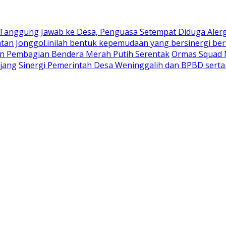
 Tanggung Jawab ke Desa, Penguasa Setempat Diduga Aler
n Jonggol.inilah bentuk kepemudaan yang bersinergi bers
an Pembagian Bendera Merah Putih Serentak
Ormas Squad N
jang
Sinergi Pemerintah Desa Weninggalih dan BPBD sert