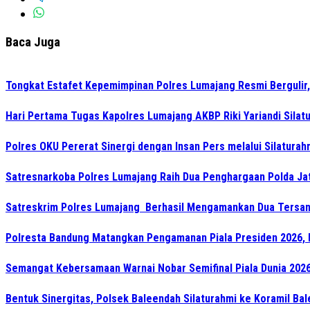
Baca Juga
Tongkat Estafet Kepemimpinan Polres Lumajang Resmi Bergulir,
Hari Pertama Tugas Kapolres Lumajang AKBP Riki Yariandi Sila
Polres OKU Pererat Sinergi dengan Insan Pers melalui Silatura
Satresnarkoba Polres Lumajang Raih Dua Penghargaan Polda Ja
Satreskrim Polres Lumajang Berhasil Mengamankan Dua Tersan
Polresta Bandung Matangkan Pengamanan Piala Presiden 2026, 
Semangat Kebersamaan Warnai Nobar Semifinal Piala Dunia 2026 
Bentuk Sinergitas, Polsek Baleendah Silaturahmi ke Koramil Ba