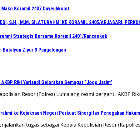
e Mako Koramil 2407 Dayeuhkolot
, S.H., M.M. SILATURAHMI KE KORAMIL 2405/ARJASARI, PERK
turahmi Strategis Bersama Koramil 2401/Rancaekek
n Batalyon Zipur 3 Pangalengan
 AKBP Riki Yariandi Gelorakan Semagat “Jogo Jatim”
lisian Resor (Polres) Lumajang resmi berganti. AKBP Riki Yar
turahmi ke Kejaksaan Negeri Perkuat Sinergitas Penegakan Hukum
alankan tugas sebagai Kepala Kepolisian Resor (Kapolres) L