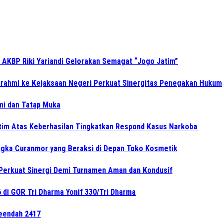
 AKBP Riki Yariandi Gelorakan Semagat “Jogo Jatim”
turahmi ke Kejaksaan Negeri Perkuat Sinergitas Penegakan Hukum
hmi dan Tatap Muka
tim Atas Keberhasilan Tingkatkan Respond Kasus Narkoba
gka Curanmor yang Beraksi di Depan Toko Kosmetik
Perkuat Sinergi Demi Turnamen Aman dan Kondusif
di GOR Tri Dharma Yonif 330/Tri Dharma
leendah 2417