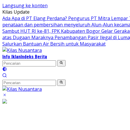
Langsung ke konten
Kilas Update
Ada Apa di PT Elang Perdana? Pengurus PT Mitra Lempar
penataan dan pembersihan menyeluruh Alun-Alun kecamata
Sambut HUT RI ke-81, FPK Kabupaten Bogor Gelar Gerak
atas Dugaan Maraknya Penambangan Pasir Ilegal di Luma
Salurkan Bantuan Air Bersih untuk Masyarakat
Info Iklan
Indeks Berita