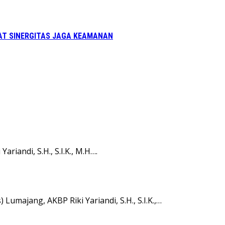
UAT SINERGITAS JAGA KEAMANAN
iandi, S.H., S.I.K., M.H….
umajang, AKBP Riki Yariandi, S.H., S.I.K.,…