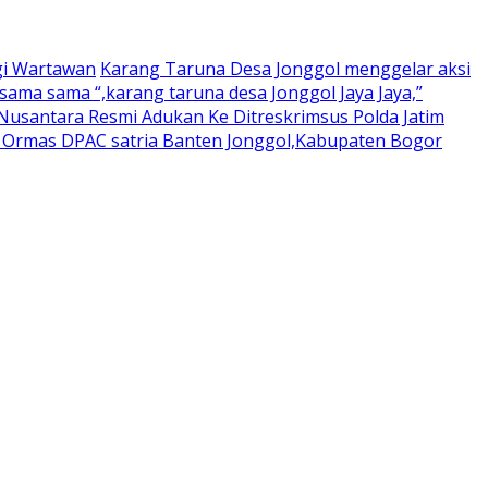
gi Wartawan
Karang Taruna Desa Jonggol menggelar aksi
ama sama “,karang taruna desa Jonggol Jaya Jaya,”
usantara Resmi Adukan Ke Ditreskrimsus Polda Jatim
a Ormas DPAC satria Banten Jonggol,Kabupaten Bogor