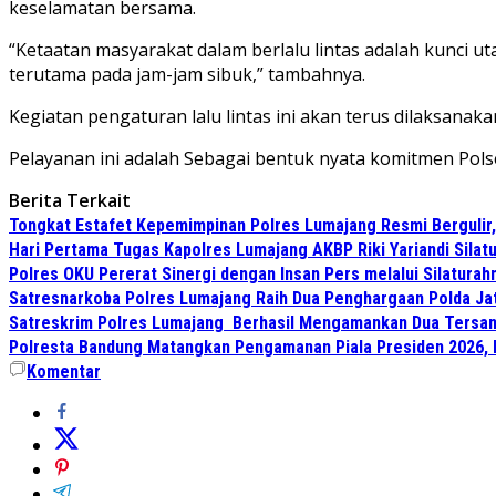
keselamatan bersama.
“Ketaatan masyarakat dalam berlalu lintas adalah kunci
terutama pada jam-jam sibuk,” tambahnya.
Kegiatan pengaturan lalu lintas ini akan terus dilaksanak
Pelayanan ini adalah Sebagai bentuk nyata komitmen Pols
Berita Terkait
Tongkat Estafet Kepemimpinan Polres Lumajang Resmi Bergulir,
Hari Pertama Tugas Kapolres Lumajang AKBP Riki Yariandi Sila
Polres OKU Pererat Sinergi dengan Insan Pers melalui Silatura
Satresnarkoba Polres Lumajang Raih Dua Penghargaan Polda Ja
Satreskrim Polres Lumajang Berhasil Mengamankan Dua Tersan
Polresta Bandung Matangkan Pengamanan Piala Presiden 2026, 
Komentar