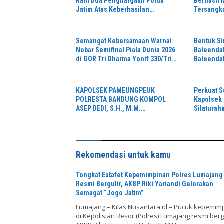
Raih Dua Penghargaan Polda
Berhasil
Jatim Atas Keberhasilan
Tersangk
Tingkatkan Respond Kasus
di Depan 
Narkoba
Semangat Kebersamaan Warnai
Bentuk Si
Nobar Semifinal Piala Dunia 2026
Baleendah
di GOR Tri Dharma Yonif 330/Tri
Baleenda
Dharma
KAPOLSEK PAMEUNGPEUK
Perkuat S
POLRESTA BANDUNG KOMPOL
Kapolsek 
ASEP DEDI, S.H., M.M.
Silaturah
SILATURAHMI KE KORAMIL
Koramil 
2405/ARJASARI, PERKUAT
SINERGITAS JAGA KEAMANAN
Rekomendasi untuk kamu
Tongkat Estafet Kepemimpinan Polres Lumajang
Resmi Bergulir, AKBP Riki Yariandi Gelorakan
Semagat “Jogo Jatim”
Lumajang – Kilas Nusantara.id – Pucuk kepemim
di Kepolisian Resor (Polres) Lumajang resmi berg