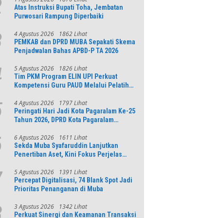
2
Atas Instruksi Bupati Toha, Jembatan
Purwosari Rampung Diperbaiki
4 Agustus 2026
1862 Lihat
3
PEMKAB dan DPRD MUBA Sepakati Skema
Penjadwalan Bahas APBD-P TA 2026
5 Agustus 2026
1826 Lihat
4
Tim PKM Program ELIN UPI Perkuat
Kompetensi Guru PAUD Melalui Pelatihan
AI Untuk Pembelajaran Literasi dan
Numerasi
4 Agustus 2026
1797 Lihat
5
Peringati Hari Jadi Kota Pagaralam Ke-25
Tahun 2026, DPRD Kota Pagaralam
Menggelar Rapat Paripurna
6 Agustus 2026
1611 Lihat
6
Sekda Muba Syafaruddin Lanjutkan
Penertiban Aset, Kini Fokus Perjelas
Tapal Batas Desa di Lawang Wetan
5 Agustus 2026
1391 Lihat
7
Percepat Digitalisasi, 74 Blank Spot Jadi
Prioritas Penanganan di Muba
3 Agustus 2026
1342 Lihat
8
Perkuat Sinergi dan Keamanan Transaksi