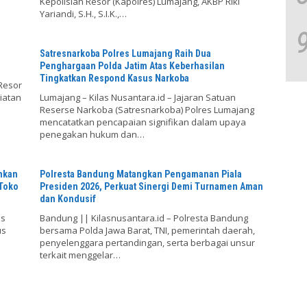
Kepolisian Resor (Kapolres) Lumajang, AKBP Riki
Yariandi, S.H., S.I.K.,…
Satresnarkoba Polres Lumajang Raih Dua
Penghargaan Polda Jatim Atas Keberhasilan
Tingkatkan Respond Kasus Narkoba
Resor
iatan
Lumajang – Kilas Nusantara.id – Jajaran Satuan
Reserse Narkoba (Satresnarkoba) Polres Lumajang
mencatatkan pencapaian signifikan dalam upaya
penegakan hukum dan…
nkan
Polresta Bandung Matangkan Pengamanan Piala
 Toko
Presiden 2026, Perkuat Sinergi Demi Turnamen Aman
dan Kondusif
es
Bandung || Kilasnusantara.id – Polresta Bandung
us
bersama Polda Jawa Barat, TNI, pemerintah daerah,
penyelenggara pertandingan, serta berbagai unsur
terkait menggelar…