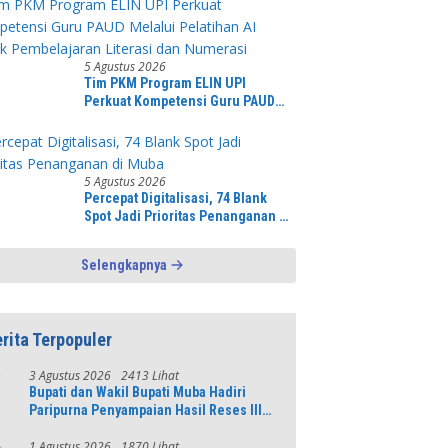
Alun kecamatan Jonggol.inilah
bentuk kepemudaan yang
bersinergi bersama sama “,karang
taruna desa Jonggol Jaya Jaya,”
5 Agustus 2026
Tim PKM Program ELIN UPI
Perkuat Kompetensi Guru PAUD
Melalui Pelatihan AI Untuk
Pembelajaran Literasi dan
Numerasi
5 Agustus 2026
Percepat Digitalisasi, 74 Blank
Spot Jadi Prioritas Penanganan di
Muba
Selengkapnya
rita Terpopuler
3 Agustus 2026
2413 Lihat
1
Bupati dan Wakil Bupati Muba Hadiri
Paripurna Penyampaian Hasil Reses III
DPRD Tahun 2026
1 Agustus 2026
1870 Lihat