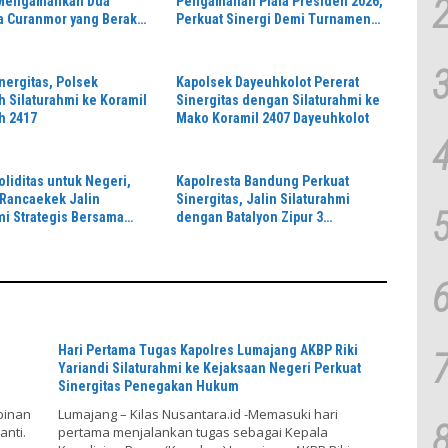
 Mengamankan Dua
Pengamanan Piala Presiden 2026,
a Curanmor yang Beraksi
Perkuat Sinergi Demi Turnamen
Toko Kosmetik
Aman dan Kondusif
nergitas, Polsek
Kapolsek Dayeuhkolot Pererat
 Silaturahmi ke Koramil
Sinergitas dengan Silaturahmi ke
h 2417
Mako Koramil 2407 Dayeuhkolot
oliditas untuk Negeri,
Kapolresta Bandung Perkuat
Rancaekek Jalin
Sinergitas, Jalin Silaturahmi
mi Strategis Bersama
dengan Batalyon Zipur 3
2401/Rancaekek
Pangalengan
Hari Pertama Tugas Kapolres Lumajang AKBP Riki
Yariandi Silaturahmi ke Kejaksaan Negeri Perkuat
Sinergitas Penegakan Hukum
pinan
Lumajang – Kilas Nusantara.id -Memasuki hari
anti.
pertama menjalankan tugas sebagai Kepala