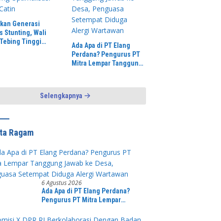
rkan Generasi
s Stunting, Wali
 Tebing Tinggi
Ada Apa di PT Elang
ng Optimalisasi SP3
Perdana? Pengurus PT
n
Mitra Lempar Tanggung
Jawab ke Desa,
Penguasa Setempat
Diduga Alergi Wartawan
Selengkapnya
ita Ragam
6 Agustus 2026
Ada Apa di PT Elang Perdana?
Pengurus PT Mitra Lempar
Tanggung Jawab ke Desa,
Penguasa Setempat Diduga Alergi