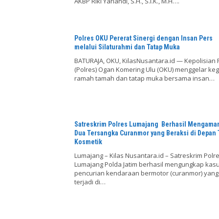
AKBP Riki Yariandi, S.H., S.I.K., M.H….
Polres OKU Pererat Sinergi dengan Insan Pers
melalui Silaturahmi dan Tatap Muka
BATURAJA, OKU, KilasNusantara.id — Kepolisian 
(Polres) Ogan Komering Ulu (OKU) menggelar keg
ramah tamah dan tatap muka bersama insan…
Satreskrim Polres Lumajang Berhasil Mengama
Dua Tersangka Curanmor yang Beraksi di Depan
Kosmetik
Lumajang – Kilas Nusantara.id – Satreskrim Polr
Lumajang Polda Jatim berhasil mengungkap kas
pencurian kendaraan bermotor (curanmor) yang
terjadi di…