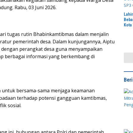
aksanakan kegiatan sambang kepada Warga Desa
ung. Rabu, 03 Juni 2026.
Lahi
Beba
Kota
Doro
ari tugas rutin Bhabinkamtibmas dalam menjalin
Cati
ratur pemerintah desa. Dalam kunjungannya, Aiptu
 dengan perangkat desa guna menyampaikan
p berbagai informasi yang berkembang di
Ber
desa untuk bersama-sama menjaga keamanan
padaan terhadap potensi gangguan kamtibmas,
ik sosial.
ng ini, hubungan antara Polri dan pemerintah