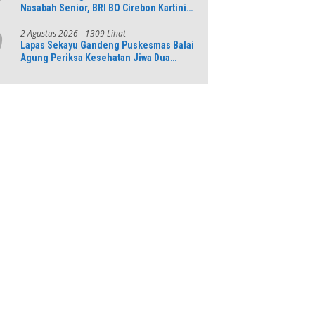
Nasabah Senior, BRI BO Cirebon Kartini
Gelar Apresiasi Layanan Pensiunan
2 Agustus 2026
1309 Lihat
9
Lapas Sekayu Gandeng Puskesmas Balai
Agung Periksa Kesehatan Jiwa Dua
Warga Binaan