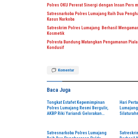
Polres OKU Pererat Sinergi dengan Insan Pers m
Satresnarkoba Polres Lumajang Raih Dua Pengha
Kasus Narkoba
Satreskrim Polres Lumajang Berhasil Mengaman
Kosmetik
Polresta Bandung Matangkan Pengamanan Piala 
Kondusif
Komentar
Baca Juga
Tongkat Estafet Kepemimpinan
Hari Pert
Polres Lumajang Resmi Bergulir,
Lumajang 
AKBP Riki Yariandi Gelorakan
Silaturah
Semagat “Jogo Jatim”
Perkuat S
Hukum
Satresnarkoba Polres Lumajang
Satreskr