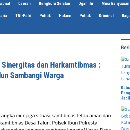
sional
Daerah
Bengkulu Selatan
Ogan Ilir
Musi Banyuasin
aria
TNI-Polri
Politik
Hukum
Politik
Kriminal
Rag
Beri
Sinergitas dan Harkamtibmas :
lun Sambangi Warga
Ketu
Peng
Jadi
 rangka menjaga situasi kamtibmas tetap aman dan
kamtibmas Desa Talun, Polsek Ibun Polresta