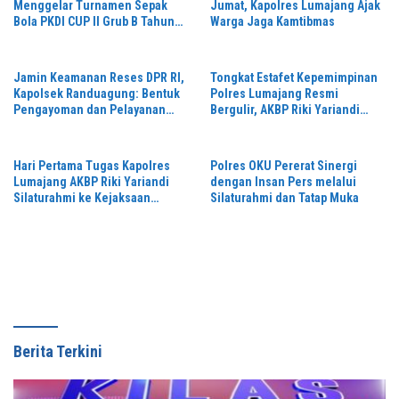
Menggelar Turnamen Sepak
Jumat, Kapolres Lumajang Ajak
Bola PKDI CUP II Grub B Tahun
Warga Jaga Kamtibmas
2026 di Stadion Semeru
Jamin Keamanan Reses DPR RI,
Tongkat Estafet Kepemimpinan
Kapolsek Randuagung: Bentuk
Polres Lumajang Resmi
Pengayoman dan Pelayanan
Bergulir, AKBP Riki Yariandi
Warga
Gelorakan Semagat “Jogo
Jatim”
Hari Pertama Tugas Kapolres
Polres OKU Pererat Sinergi
Lumajang AKBP Riki Yariandi
dengan Insan Pers melalui
Silaturahmi ke Kejaksaan
Silaturahmi dan Tatap Muka
Negeri Perkuat Sinergitas
Penegakan Hukum
Berita Terkini