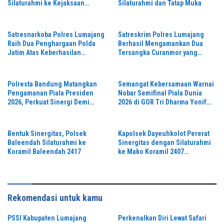
Silaturahmi ke Kejaksaan
Silaturahmi dan Tatap Muka
Negeri Perkuat Sinergitas
Penegakan Hukum
Satresnarkoba Polres Lumajang
Satreskrim Polres Lumajang
Raih Dua Penghargaan Polda
Berhasil Mengamankan Dua
Jatim Atas Keberhasilan
Tersangka Curanmor yang
Tingkatkan Respond Kasus
Beraksi di Depan Toko Kosmetik
Narkoba
Polresta Bandung Matangkan
Semangat Kebersamaan Warnai
Pengamanan Piala Presiden
Nobar Semifinal Piala Dunia
2026, Perkuat Sinergi Demi
2026 di GOR Tri Dharma Yonif
Turnamen Aman dan Kondusif
330/Tri Dharma
Bentuk Sinergitas, Polsek
Kapolsek Dayeuhkolot Pererat
Baleendah Silaturahmi ke
Sinergitas dengan Silaturahmi
Koramil Baleendah 2417
ke Mako Koramil 2407
Dayeuhkolot
Rekomendasi untuk kamu
PSSI Kabupaten Lumajang
Perkenalkan Diri Lewat Safari