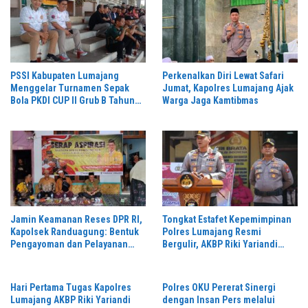
PSSI Kabupaten Lumajang
Perkenalkan Diri Lewat Safari
Menggelar Turnamen Sepak
Jumat, Kapolres Lumajang Ajak
Bola PKDI CUP II Grub B Tahun
Warga Jaga Kamtibmas
2026 di Stadion Semeru
Jamin Keamanan Reses DPR RI,
Tongkat Estafet Kepemimpinan
Kapolsek Randuagung: Bentuk
Polres Lumajang Resmi
Pengayoman dan Pelayanan
Bergulir, AKBP Riki Yariandi
Warga
Gelorakan Semagat “Jogo
Jatim”
Hari Pertama Tugas Kapolres
Polres OKU Pererat Sinergi
Lumajang AKBP Riki Yariandi
dengan Insan Pers melalui