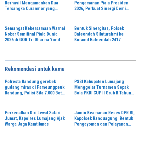
Berhasil Mengamankan Dua
Pengamanan Piala Presiden
Tersangka Curanmor yang
2026, Perkuat Sinergi Demi
Beraksi di Depan Toko Kosmetik
Turnamen Aman dan Kondusif
Semangat Kebersamaan Warnai
Bentuk Sinergitas, Polsek
Nobar Semifinal Piala Dunia
Baleendah Silaturahmi ke
2026 di GOR Tri Dharma Yonif
Koramil Baleendah 2417
330/Tri Dharma
Rekomendasi untuk kamu
Polresta Bandung gerebek
PSSI Kabupaten Lumajang
gudang miras di Pameungpeuk
Menggelar Turnamen Sepak
Bandung, Polisi Sita 7.000 Botol
Bola PKDI CUP II Grub B Tahun
Berbagai Merek
2026 di Stadion Semeru
Perkenalkan Diri Lewat Safari
Jamin Keamanan Reses DPR RI,
Jumat, Kapolres Lumajang Ajak
Kapolsek Randuagung: Bentuk
Warga Jaga Kamtibmas
Pengayoman dan Pelayanan
Warga