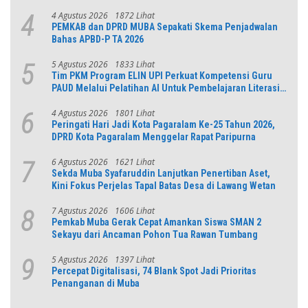
4 Agustus 2026
1872 Lihat
4
PEMKAB dan DPRD MUBA Sepakati Skema Penjadwalan
Bahas APBD-P TA 2026
5 Agustus 2026
1833 Lihat
5
Tim PKM Program ELIN UPI Perkuat Kompetensi Guru
PAUD Melalui Pelatihan AI Untuk Pembelajaran Literasi
dan Numerasi
4 Agustus 2026
1801 Lihat
6
Peringati Hari Jadi Kota Pagaralam Ke-25 Tahun 2026,
DPRD Kota Pagaralam Menggelar Rapat Paripurna
6 Agustus 2026
1621 Lihat
7
Sekda Muba Syafaruddin Lanjutkan Penertiban Aset,
Kini Fokus Perjelas Tapal Batas Desa di Lawang Wetan
7 Agustus 2026
1606 Lihat
8
Pemkab Muba Gerak Cepat Amankan Siswa SMAN 2
Sekayu dari Ancaman Pohon Tua Rawan Tumbang
5 Agustus 2026
1397 Lihat
9
Percepat Digitalisasi, 74 Blank Spot Jadi Prioritas
Penanganan di Muba