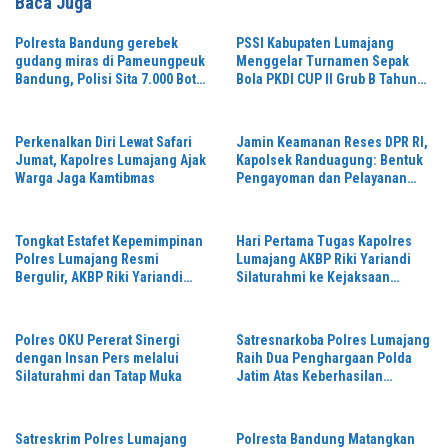
Baca Juga
Polresta Bandung gerebek
PSSI Kabupaten Lumajang
gudang miras di Pameungpeuk
Menggelar Turnamen Sepak
Bandung, Polisi Sita 7.000 Botol
Bola PKDI CUP II Grub B Tahun
Berbagai Merek
2026 di Stadion Semeru
Perkenalkan Diri Lewat Safari
Jamin Keamanan Reses DPR RI,
Jumat, Kapolres Lumajang Ajak
Kapolsek Randuagung: Bentuk
Warga Jaga Kamtibmas
Pengayoman dan Pelayanan
Warga
Tongkat Estafet Kepemimpinan
Hari Pertama Tugas Kapolres
Polres Lumajang Resmi
Lumajang AKBP Riki Yariandi
Bergulir, AKBP Riki Yariandi
Silaturahmi ke Kejaksaan
Gelorakan Semagat “Jogo
Negeri Perkuat Sinergitas
Jatim”
Penegakan Hukum
Polres OKU Pererat Sinergi
Satresnarkoba Polres Lumajang
dengan Insan Pers melalui
Raih Dua Penghargaan Polda
Silaturahmi dan Tatap Muka
Jatim Atas Keberhasilan
Tingkatkan Respond Kasus
Narkoba
Satreskrim Polres Lumajang
Polresta Bandung Matangkan