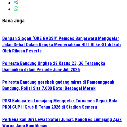
Baca Juga
Dengan Slogan “OKE GASS!!” Pemdes Banjarwaru Menggelar
Jalan Sehat Dalam Rangka Memeriahkan HUT RI ke-81 di Ikuti
Oleh Ribuan Peserta
Polresta Bandung Ungkap 29 Kasus C3, 36 Tersangka
Diamankan dalam Periode Juni-Juli 2026
Polresta Bandung gerebek gudang miras di Pameungpeuk
Bandung, Polisi Sita 7.000 Botol Berbagai Merek
PSSI Kabupaten Lumajang Menggelar Turnamen Sepak Bola
PKDI CUP II Grub B Tahun 2026 di Stadion Semeru
Perkenalkan Diri Lewat Safari Jumat, Kapolres Lumajang Ajak
Warga Jaga Kamtibmas