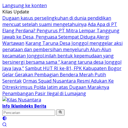
Langsung ke konten
Kilas Update
Dugaan kasus perselingkuhan di dunia pendidikan
mencuat setelah suami mengetahuinya
Ada Apa di PT
Elang Perdana? Pengurus PT Mitra Lempar Tanggung
Jawab ke Desa, Penguasa Setempat Diduga Alergi
Wartawan
Karang Taruna Desa Jonggol menggelar aksi
penataan dan pembersihan menyeluruh Alun-Alun
kecamatan Jonggol.inilah bentuk kepemudaan yang
bersinergi bersama sama “,karang taruna desa Jonggol
Jaya Jaya,”
Sambut HUT RI ke-81, FPK Kabupaten Bogor
Gelar Gerakan Pembagian Bendera Merah Putih
Serentak
Ormas Squad Nusantara Resmi Adukan Ke
Ditreskrimsus Polda Jatim atas Dugaan Maraknya
Penambangan Pasir Ilegal di Lumajang
Info Iklan
Indeks Berita