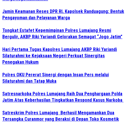
Jamin Keamanan Reses DPR RI, Kapolsek Randuagung: Bentuk
Pengayoman dan Pelayanan Warga
Tongkat Estafet Kepemimpinan Polres Lumajang Resmi
Bergulir, AKBP Riki Yariandi Gelorakan Semagat “Jogo Jatim”
Hari Pertama Tugas Kapolres Lumajang AKBP Riki Yariandi
Silaturahmi ke Kejaksaan Negeri Perkuat Sinergitas
Penegakan Hukum
Polres OKU Pererat Sinergi dengan Insan Pers melalui
Silaturahmi dan Tatap Muka
Satresnarkoba Polres Lumajang Raih Dua Penghargaan Polda
Jatim Atas Keberhasilan Tingkatkan Respond Kasus Narkoba
Satreskrim Polres Lumajang Berhasil Mengamankan Dua
Tersangka Curanmor yang Beraksi di Depan Toko Kosmetik