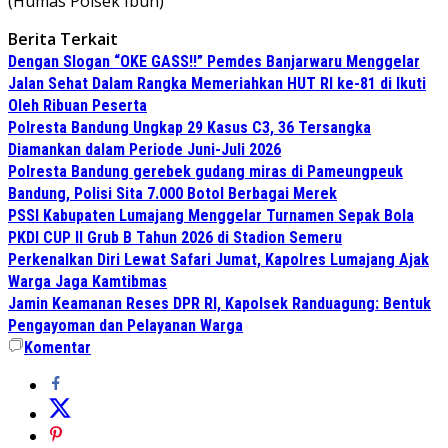
(Humas Polsek Ibun)
Berita Terkait
Dengan Slogan “OKE GASS!!” Pemdes Banjarwaru Menggelar
Jalan Sehat Dalam Rangka Memeriahkan HUT RI ke-81 di Ikuti
Oleh Ribuan Peserta
Polresta Bandung Ungkap 29 Kasus C3, 36 Tersangka
Diamankan dalam Periode Juni-Juli 2026
Polresta Bandung gerebek gudang miras di Pameungpeuk
Bandung, Polisi Sita 7.000 Botol Berbagai Merek
PSSI Kabupaten Lumajang Menggelar Turnamen Sepak Bola
PKDI CUP II Grub B Tahun 2026 di Stadion Semeru
Perkenalkan Diri Lewat Safari Jumat, Kapolres Lumajang Ajak
Warga Jaga Kamtibmas
Jamin Keamanan Reses DPR RI, Kapolsek Randuagung: Bentuk
Pengayoman dan Pelayanan Warga
Komentar