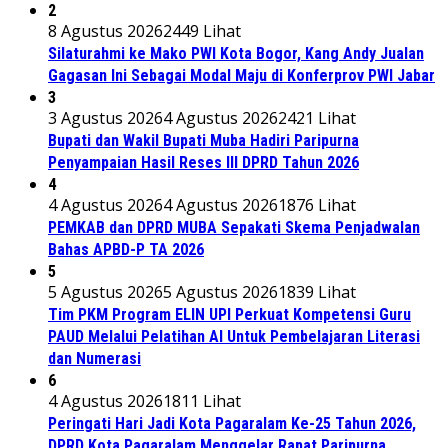
2
8 Agustus 2026
2449 Lihat
Silaturahmi ke Mako PWI Kota Bogor, Kang Andy Jualan
Gagasan Ini Sebagai Modal Maju di Konferprov PWI Jabar
3
3 Agustus 2026
4 Agustus 2026
2421 Lihat
Bupati dan Wakil Bupati Muba Hadiri Paripurna
Penyampaian Hasil Reses III DPRD Tahun 2026
4
4 Agustus 2026
4 Agustus 2026
1876 Lihat
PEMKAB dan DPRD MUBA Sepakati Skema Penjadwalan
Bahas APBD-P TA 2026
5
5 Agustus 2026
5 Agustus 2026
1839 Lihat
Tim PKM Program ELIN UPI Perkuat Kompetensi Guru
PAUD Melalui Pelatihan AI Untuk Pembelajaran Literasi
dan Numerasi
6
4 Agustus 2026
1811 Lihat
Peringati Hari Jadi Kota Pagaralam Ke-25 Tahun 2026,
DPRD Kota Pagaralam Menggelar Rapat Paripurna