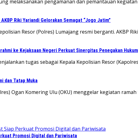
agung melaksanakan pengamanan dan pemantauan kegiatan r
 AKBP Riki Yariandi Gelorakan Semagat “Jogo Jatim”
lisian Resor (Polres) Lumajang resmi berganti. AKBP Riki Yar
turahmi ke Kejaksaan Negeri Perkuat Sinergitas Penegakan Hukum
alankan tugas sebagai Kepala Kepolisian Resor (Kapolres) L
hmi dan Tatap Muka
Polres) Ogan Komering Ulu (OKU) menggelar kegiatan rama
kuat Promosi Digital dan Pariwisata