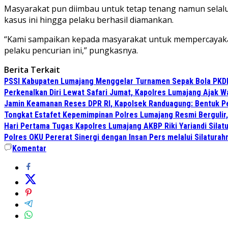
Masyarakat pun diimbau untuk tetap tenang namun selalu
kasus ini hingga pelaku berhasil diamankan.
“Kami sampaikan kepada masyarakat untuk mempercayaka
pelaku pencurian ini,” pungkasnya.
Berita Terkait
PSSI Kabupaten Lumajang Menggelar Turnamen Sepak Bola PKDI 
Perkenalkan Diri Lewat Safari Jumat, Kapolres Lumajang Ajak 
Jamin Keamanan Reses DPR RI, Kapolsek Randuagung: Bentuk 
Tongkat Estafet Kepemimpinan Polres Lumajang Resmi Bergulir,
Hari Pertama Tugas Kapolres Lumajang AKBP Riki Yariandi Sila
Polres OKU Pererat Sinergi dengan Insan Pers melalui Silatura
Komentar