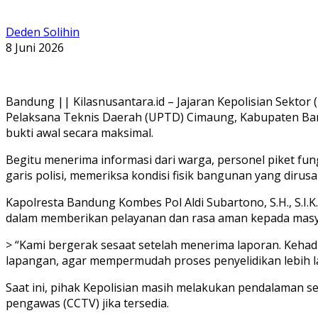
Deden Solihin
8 Juni 2026
Bandung || Kilasnusantara.id – Jajaran Kepolisian Sektor
Pelaksana Teknis Daerah (UPTD) Cimaung, Kabupaten Ban
bukti awal secara maksimal.
Begitu menerima informasi dari warga, personel piket fu
garis polisi, memeriksa kondisi fisik bangunan yang diru
Kapolresta Bandung Kombes Pol Aldi Subartono, S.H., S.I
dalam memberikan pelayanan dan rasa aman kepada masya
> “Kami bergerak sesaat setelah menerima laporan. Kehad
lapangan, agar mempermudah proses penyelidikan lebih la
Saat ini, pihak Kepolisian masih melakukan pendalaman se
pengawas (CCTV) jika tersedia.