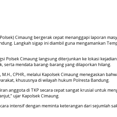
 (Polsek) Cimaung bergerak cepat menanggapi laporan masyar
dung. Langkah sigap ini diambil guna mengamankan Tempa
ngsi Polsek Cimaung langsung diterjunkan ke lokasi kejad
sak, serta mendata barang-barang yang dilaporkan hilang.
.K., M.H., CPHR., melalui Kapolsek Cimaung menegaskan bah
rakat, khususnya di wilayah hukum Polresta Bandung.
iran anggota di TKP secara cepat sangat krusial untuk me
njut,” ujar Kapolsek Cimaung.
cara intensif dengan meminta keterangan dari sejumlah sak