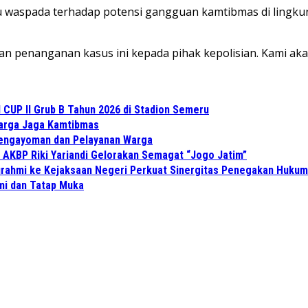
 waspada terhadap potensi gangguan kamtibmas di lingkung
n penanganan kasus ini kepada pihak kepolisian. Kami a
CUP II Grub B Tahun 2026 di Stadion Semeru
Warga Jaga Kamtibmas
Pengayoman dan Pelayanan Warga
 AKBP Riki Yariandi Gelorakan Semagat “Jogo Jatim”
turahmi ke Kejaksaan Negeri Perkuat Sinergitas Penegakan Hukum
hmi dan Tatap Muka