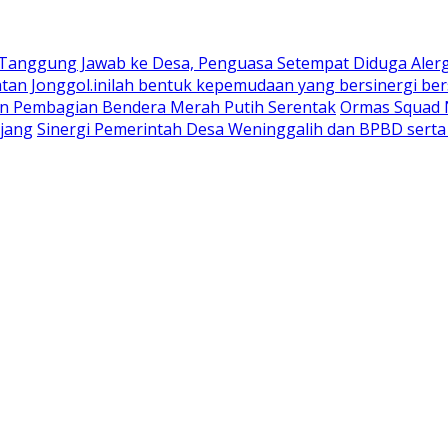
 Tanggung Jawab ke Desa, Penguasa Setempat Diduga Aler
n Jonggol.inilah bentuk kepemudaan yang bersinergi bers
an Pembagian Bendera Merah Putih Serentak
Ormas Squad N
jang
Sinergi Pemerintah Desa Weninggalih dan BPBD sert