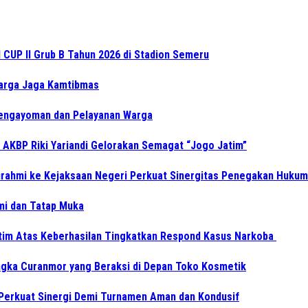
CUP II Grub B Tahun 2026 di Stadion Semeru
Warga Jaga Kamtibmas
Pengayoman dan Pelayanan Warga
 AKBP Riki Yariandi Gelorakan Semagat “Jogo Jatim”
turahmi ke Kejaksaan Negeri Perkuat Sinergitas Penegakan Hukum
hmi dan Tatap Muka
tim Atas Keberhasilan Tingkatkan Respond Kasus Narkoba
gka Curanmor yang Beraksi di Depan Toko Kosmetik
Perkuat Sinergi Demi Turnamen Aman dan Kondusif