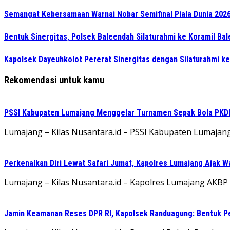
Semangat Kebersamaan Warnai Nobar Semifinal Piala Dunia 2026 
Bentuk Sinergitas, Polsek Baleendah Silaturahmi ke Koramil Ba
Kapolsek Dayeuhkolot Pererat Sinergitas dengan Silaturahmi k
Rekomendasi untuk kamu
PSSI Kabupaten Lumajang Menggelar Turnamen Sepak Bola PKDI 
Lumajang – Kilas Nusantara.id – PSSI Kabupaten Lumaja
Perkenalkan Diri Lewat Safari Jumat, Kapolres Lumajang Ajak 
Lumajang – Kilas Nusantara.id – Kapolres Lumajang AKBP Ri
Jamin Keamanan Reses DPR RI, Kapolsek Randuagung: Bentuk 