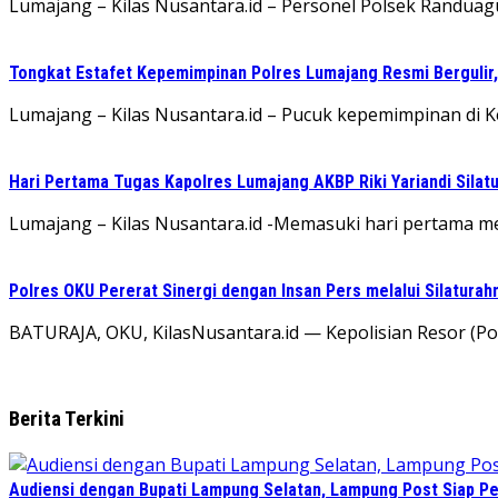
Lumajang – Kilas Nusantara.id – Personel Polsek Randu
Tongkat Estafet Kepemimpinan Polres Lumajang Resmi Bergulir,
Lumajang – Kilas Nusantara.id – Pucuk kepemimpinan di Kepo
Hari Pertama Tugas Kapolres Lumajang AKBP Riki Yariandi Sila
Lumajang – Kilas Nusantara.id -Memasuki hari pertama menj
Polres OKU Pererat Sinergi dengan Insan Pers melalui Silatura
BATURAJA, OKU, KilasNusantara.id — Kepolisian Resor (
Berita Terkini
Audiensi dengan Bupati Lampung Selatan, Lampung Post Siap Per