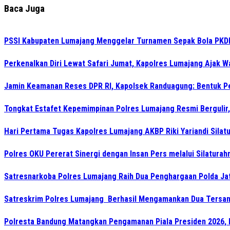
Baca Juga
PSSI Kabupaten Lumajang Menggelar Turnamen Sepak Bola PKDI 
Perkenalkan Diri Lewat Safari Jumat, Kapolres Lumajang Ajak 
Jamin Keamanan Reses DPR RI, Kapolsek Randuagung: Bentuk 
Tongkat Estafet Kepemimpinan Polres Lumajang Resmi Bergulir,
Hari Pertama Tugas Kapolres Lumajang AKBP Riki Yariandi Sila
Polres OKU Pererat Sinergi dengan Insan Pers melalui Silatura
Satresnarkoba Polres Lumajang Raih Dua Penghargaan Polda Ja
Satreskrim Polres Lumajang Berhasil Mengamankan Dua Tersan
Polresta Bandung Matangkan Pengamanan Piala Presiden 2026, 