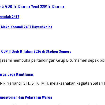
di GOR Tri Dharma Yonif 330/Tri Dharma
leendah 2417
e Mako Koramil 2407 Dayeuhkolot
CUP II Grub B Tahun 2026 di Stadion Semeru
ng resmi membuka pertandingan Grup B turnamen sepak bol
Warga Jaga Kamtibmas
ki Yariandi, S.H., S.I.K., M.H. melaksanakan kegiatan Safar
Pengayoman dan Pelayanan Warga