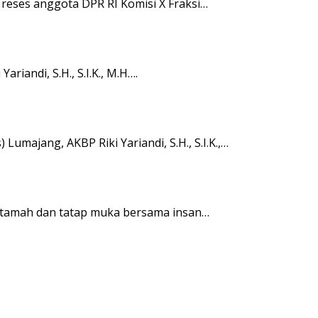
eses anggota DPR RI Komisi X Fraksi…
iandi, S.H., S.I.K., M.H….
umajang, AKBP Riki Yariandi, S.H., S.I.K.,…
h tamah dan tatap muka bersama insan…