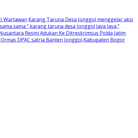
gi Wartawan
Karang Taruna Desa Jonggol menggelar aksi
ama sama “,karang taruna desa Jonggol Jaya Jaya,”
usantara Resmi Adukan Ke Ditreskrimsus Polda Jatim
a Ormas DPAC satria Banten Jonggol,Kabupaten Bogor