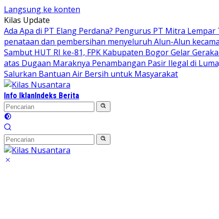
Langsung ke konten
Kilas Update
Ada Apa di PT Elang Perdana? Pengurus PT Mitra Lempar
penataan dan pembersihan menyeluruh Alun-Alun kecamata
Sambut HUT RI ke-81, FPK Kabupaten Bogor Gelar Gerak
atas Dugaan Maraknya Penambangan Pasir Ilegal di Luma
Salurkan Bantuan Air Bersih untuk Masyarakat
Info Iklan
Indeks Berita