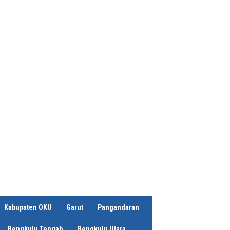
Kabupaten OKU
Garut
Pangandaran
Bengkulu Tengah
Bengkulu Utara