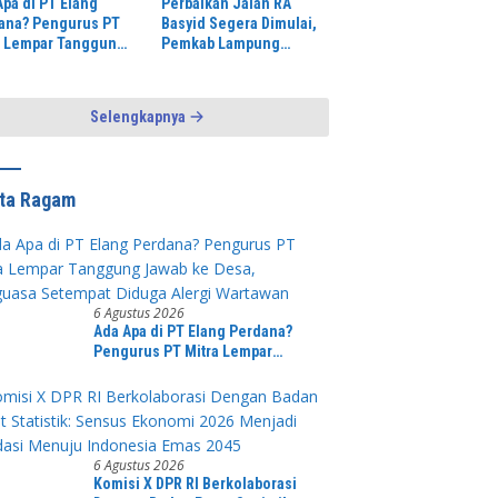
Apa di PT Elang
Perbaikan Jalan RA
ana? Pengurus PT
Basyid Segera Dimulai,
a Lempar Tanggung
Pemkab Lampung
b ke Desa,
Selatan Pastikan
uasa Setempat
Mobilitas Warga Lebih
ga Alergi Wartawan
Aman dan Nyaman
Selengkapnya
ita Ragam
6 Agustus 2026
Ada Apa di PT Elang Perdana?
Pengurus PT Mitra Lempar
Tanggung Jawab ke Desa,
Penguasa Setempat Diduga Alergi
Wartawan
6 Agustus 2026
Komisi X DPR RI Berkolaborasi