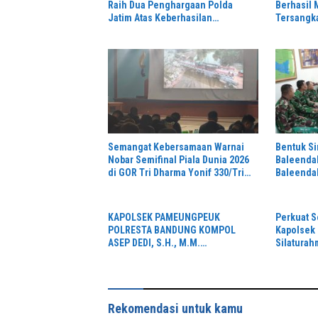
Raih Dua Penghargaan Polda
Berhasil
Jatim Atas Keberhasilan
Tersangk
Tingkatkan Respond Kasus
di Depan 
Narkoba
Semangat Kebersamaan Warnai
Bentuk Si
Nobar Semifinal Piala Dunia 2026
Baleendah
di GOR Tri Dharma Yonif 330/Tri
Baleenda
Dharma
KAPOLSEK PAMEUNGPEUK
Perkuat S
POLRESTA BANDUNG KOMPOL
Kapolsek 
ASEP DEDI, S.H., M.M.
Silaturah
SILATURAHMI KE KORAMIL
Koramil 
2405/ARJASARI, PERKUAT
SINERGITAS JAGA KEAMANAN
Rekomendasi untuk kamu