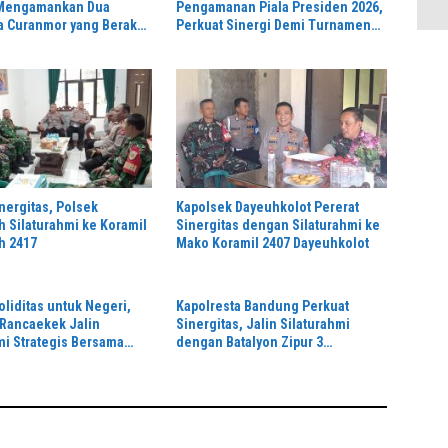
 Mengamankan Dua
Pengamanan Piala Presiden 2026,
a Curanmor yang Beraksi
Perkuat Sinergi Demi Turnamen
Toko Kosmetik
Aman dan Kondusif
nergitas, Polsek
Kapolsek Dayeuhkolot Pererat
 Silaturahmi ke Koramil
Sinergitas dengan Silaturahmi ke
h 2417
Mako Koramil 2407 Dayeuhkolot
oliditas untuk Negeri,
Kapolresta Bandung Perkuat
Rancaekek Jalin
Sinergitas, Jalin Silaturahmi
mi Strategis Bersama
dengan Batalyon Zipur 3
2401/Rancaekek
Pangalengan