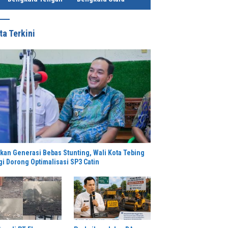
ta Terkini
rkan Generasi Bebas Stunting, Wali Kota Tebing
gi Dorong Optimalisasi SP3 Catin