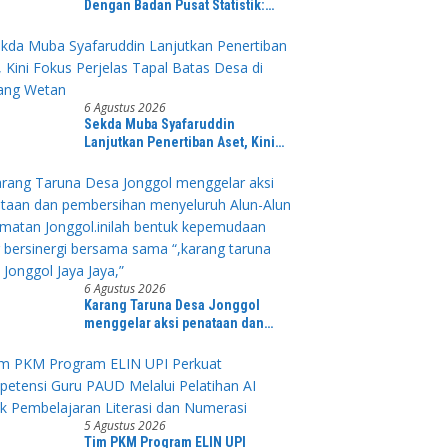
Dengan Badan Pusat Statistik:
Sensus Ekonomi 2026 Menjadi
Pondasi Menuju Indonesia Emas
2045
6 Agustus 2026
Sekda Muba Syafaruddin
Lanjutkan Penertiban Aset, Kini
Fokus Perjelas Tapal Batas Desa di
Lawang Wetan
6 Agustus 2026
Karang Taruna Desa Jonggol
menggelar aksi penataan dan
pembersihan menyeluruh Alun-
Alun kecamatan Jonggol.inilah
bentuk kepemudaan yang
bersinergi bersama sama “,karang
taruna desa Jonggol Jaya Jaya,”
5 Agustus 2026
Tim PKM Program ELIN UPI