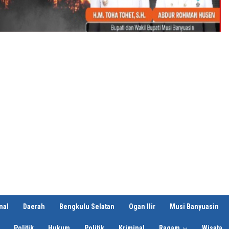
nal
Daerah
Bengkulu Selatan
Ogan Ilir
Musi Banyuasin
Politik
Hukum
Politik
Kriminal
Ragam
Wisata