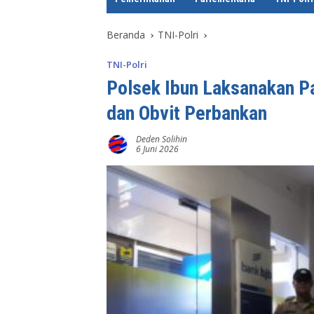
e
Beranda
TNI-Polri
TNI-Polri
Polsek Ibun Laksanakan P
dan Obvit Perbankan
Deden Solihin
6 Juni 2026