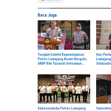
Baca Juga
Tongkat Estafet Kepemimpinan
Hari Pert
Polres Lumajang Resmi Bergulir,
Lumajang 
AKBP Riki Yariandi Gelorakan
Silaturah
Semagat “Jogo Jatim”
Perkuat S
Hukum
Satresnarkoba Polres Lumajang
Satreskr