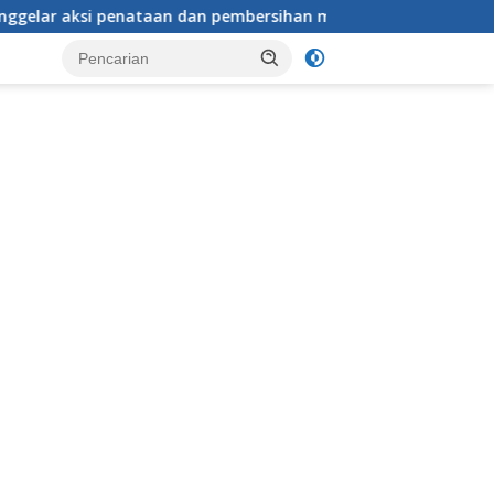
sihan menyeluruh Alun-Alun kecamatan Jonggol.inilah bentuk 