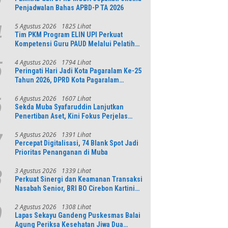
Penjadwalan Bahas APBD-P TA 2026
5 Agustus 2026
1825 Lihat
4
Tim PKM Program ELIN UPI Perkuat
Kompetensi Guru PAUD Melalui Pelatihan
AI Untuk Pembelajaran Literasi dan
Numerasi
4 Agustus 2026
1794 Lihat
5
Peringati Hari Jadi Kota Pagaralam Ke-25
Tahun 2026, DPRD Kota Pagaralam
Menggelar Rapat Paripurna
6 Agustus 2026
1607 Lihat
6
Sekda Muba Syafaruddin Lanjutkan
Penertiban Aset, Kini Fokus Perjelas
Tapal Batas Desa di Lawang Wetan
5 Agustus 2026
1391 Lihat
7
Percepat Digitalisasi, 74 Blank Spot Jadi
Prioritas Penanganan di Muba
3 Agustus 2026
1339 Lihat
8
Perkuat Sinergi dan Keamanan Transaksi
Nasabah Senior, BRI BO Cirebon Kartini
Gelar Apresiasi Layanan Pensiunan
2 Agustus 2026
1308 Lihat
9
Lapas Sekayu Gandeng Puskesmas Balai
Agung Periksa Kesehatan Jiwa Dua