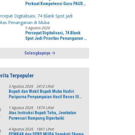
Perkuat Kompetensi Guru PAUD
Melalui Pelatihan AI Untuk
Pembelajaran Literasi dan
Numerasi
5 Agustus 2026
Percepat Digitalisasi, 74 Blank
Spot Jadi Prioritas Penanganan di
Muba
Selengkapnya
rita Terpopuler
3 Agustus 2026
2412 Lihat
1
Bupati dan Wakil Bupati Muba Hadiri
Paripurna Penyampaian Hasil Reses III
DPRD Tahun 2026
1 Agustus 2026
1870 Lihat
2
Atas Instruksi Bupati Toha, Jembatan
Purwosari Rampung Diperbaiki
4 Agustus 2026
1861 Lihat
3
PEMKAB dan DPRD MUBA Sepakati Skema