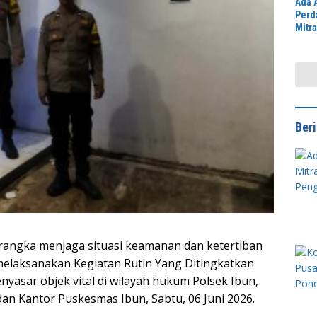
Ada 
Perd
Mitr
Jawa
Peng
Didu
Ber
 rangka menjaga situasi keamanan dan ketertiban
melaksanakan Kegiatan Rutin Yang Ditingkatkan
yasar objek vital di wilayah hukum Polsek Ibun,
an Kantor Puskesmas Ibun, Sabtu, 06 Juni 2026.