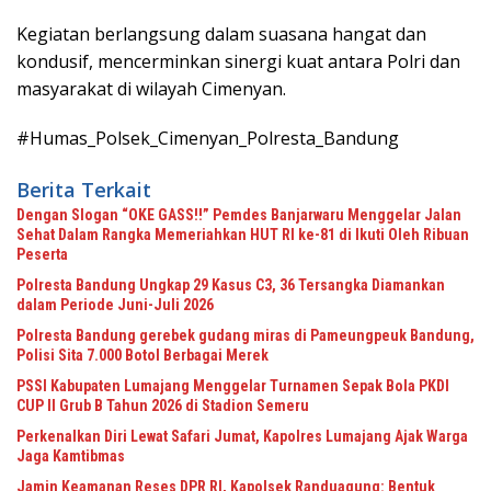
Kegiatan berlangsung dalam suasana hangat dan
kondusif, mencerminkan sinergi kuat antara Polri dan
masyarakat di wilayah Cimenyan.
#Humas_Polsek_Cimenyan_Polresta_Bandung
Berita Terkait
Dengan Slogan “OKE GASS!!” Pemdes Banjarwaru Menggelar Jalan
Sehat Dalam Rangka Memeriahkan HUT RI ke-81 di Ikuti Oleh Ribuan
Peserta
Polresta Bandung Ungkap 29 Kasus C3, 36 Tersangka Diamankan
dalam Periode Juni-Juli 2026
Polresta Bandung gerebek gudang miras di Pameungpeuk Bandung,
Polisi Sita 7.000 Botol Berbagai Merek
PSSI Kabupaten Lumajang Menggelar Turnamen Sepak Bola PKDI
CUP II Grub B Tahun 2026 di Stadion Semeru
Perkenalkan Diri Lewat Safari Jumat, Kapolres Lumajang Ajak Warga
Jaga Kamtibmas
Jamin Keamanan Reses DPR RI, Kapolsek Randuagung: Bentuk