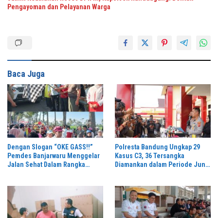
Pengayoman dan Pelayanan Warga
Baca Juga
Dengan Slogan “OKE GASS!!”
Polresta Bandung Ungkap 29
Pemdes Banjarwaru Menggelar
Kasus C3, 36 Tersangka
Jalan Sehat Dalam Rangka
Diamankan dalam Periode Juni-
Memeriahkan HUT RI ke-81 di
Juli 2026
Ikuti Oleh Ribuan Peserta