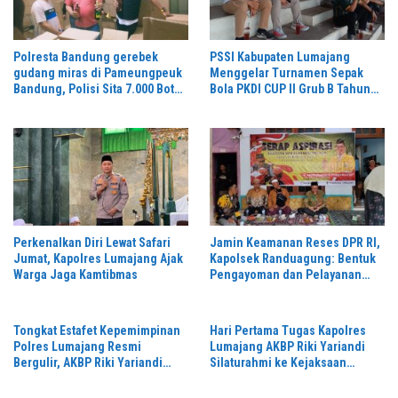
Polresta Bandung gerebek
PSSI Kabupaten Lumajang
gudang miras di Pameungpeuk
Menggelar Turnamen Sepak
Bandung, Polisi Sita 7.000 Botol
Bola PKDI CUP II Grub B Tahun
Berbagai Merek
2026 di Stadion Semeru
Perkenalkan Diri Lewat Safari
Jamin Keamanan Reses DPR RI,
Jumat, Kapolres Lumajang Ajak
Kapolsek Randuagung: Bentuk
Warga Jaga Kamtibmas
Pengayoman dan Pelayanan
Warga
Tongkat Estafet Kepemimpinan
Hari Pertama Tugas Kapolres
Polres Lumajang Resmi
Lumajang AKBP Riki Yariandi
Bergulir, AKBP Riki Yariandi
Silaturahmi ke Kejaksaan
Gelorakan Semagat “Jogo
Negeri Perkuat Sinergitas
Jatim”
Penegakan Hukum