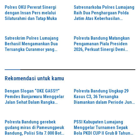
Polres OKU Pererat Sinergi
Satresnarkoba Polres Lumajang
dengan Insan Pers melalui
Raih Dua Penghargaan Polda
Silaturahmi dan Tatap Muka
Jatim Atas Keberhasilan
Tingkatkan Respond Kasus
Narkoba
Satreskrim Polres Lumajang
Polresta Bandung Matangkan
Berhasil Mengamankan Dua
Pengamanan Piala Presiden
Tersangka Curanmor yang
2026, Perkuat Sinergi Demi
Beraksi di Depan Toko Kosmetik
Turnamen Aman dan Kondusif
Rekomendasi untuk kamu
Dengan Slogan “OKE GASS!!”
Polresta Bandung Ungkap 29
Pemdes Banjarwaru Menggelar
Kasus C3, 36 Tersangka
Jalan Sehat Dalam Rangka
Diamankan dalam Periode Juni-
Memeriahkan HUT RI ke-81 di
Juli 2026
Ikuti Oleh Ribuan Peserta
Polresta Bandung gerebek
PSSI Kabupaten Lumajang
gudang miras di Pameungpeuk
Menggelar Turnamen Sepak
Bandung, Polisi Sita 7.000 Botol
Bola PKDI CUP II Grub B Tahun
Berbagai Merek
2026 di Stadion Semeru