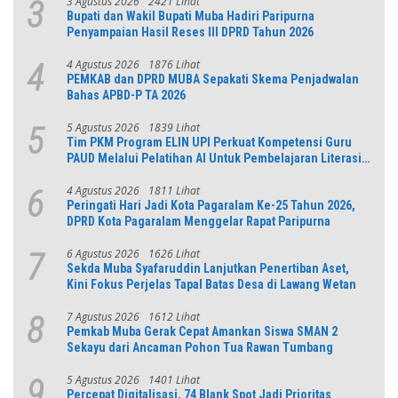
3 Agustus 2026
2421 Lihat
3
Bupati dan Wakil Bupati Muba Hadiri Paripurna
Penyampaian Hasil Reses III DPRD Tahun 2026
4 Agustus 2026
1876 Lihat
4
PEMKAB dan DPRD MUBA Sepakati Skema Penjadwalan
Bahas APBD-P TA 2026
5 Agustus 2026
1839 Lihat
5
Tim PKM Program ELIN UPI Perkuat Kompetensi Guru
PAUD Melalui Pelatihan AI Untuk Pembelajaran Literasi
dan Numerasi
4 Agustus 2026
1811 Lihat
6
Peringati Hari Jadi Kota Pagaralam Ke-25 Tahun 2026,
DPRD Kota Pagaralam Menggelar Rapat Paripurna
6 Agustus 2026
1626 Lihat
7
Sekda Muba Syafaruddin Lanjutkan Penertiban Aset,
Kini Fokus Perjelas Tapal Batas Desa di Lawang Wetan
7 Agustus 2026
1612 Lihat
8
Pemkab Muba Gerak Cepat Amankan Siswa SMAN 2
Sekayu dari Ancaman Pohon Tua Rawan Tumbang
5 Agustus 2026
1401 Lihat
9
Percepat Digitalisasi, 74 Blank Spot Jadi Prioritas