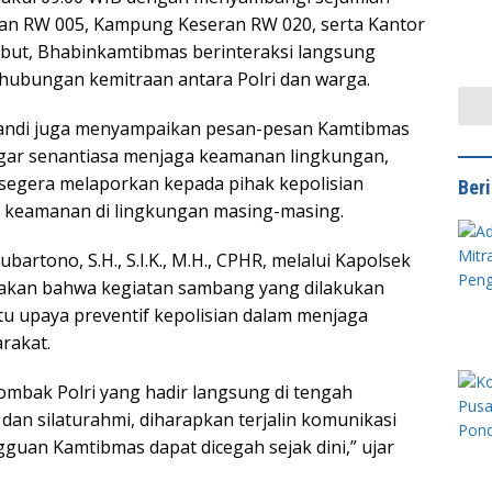
Doro
aan RW 005, Kampung Keseran RW 020, serta Kantor
Cati
but, Bhabinkamtibmas berinteraksi langsung
ubungan kemitraan antara Polri dan warga.
swandi juga menyampaikan pesan-pesan Kamtibmas
gar senantiasa menjaga keamanan lingkungan,
 segera melaporkan kepada pihak kepolisian
Ber
 keamanan di lingkungan masing-masing.
artono, S.H., S.I.K., M.H., CPHR, melalui Kapolsek
atakan bahwa kegiatan sambang yang dilakukan
 upaya preventif kepolisian dalam menjaga
rakat.
mbak Polri yang hadir langsung di tengah
dan silaturahmi, diharapkan terjalin komunikasi
gguan Kamtibmas dapat dicegah sejak dini,” ujar