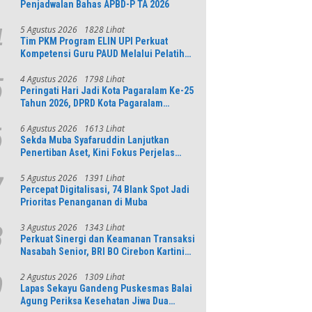
Penjadwalan Bahas APBD-P TA 2026
5 Agustus 2026
1828 Lihat
4
Tim PKM Program ELIN UPI Perkuat
Kompetensi Guru PAUD Melalui Pelatihan
AI Untuk Pembelajaran Literasi dan
Numerasi
4 Agustus 2026
1798 Lihat
5
Peringati Hari Jadi Kota Pagaralam Ke-25
Tahun 2026, DPRD Kota Pagaralam
Menggelar Rapat Paripurna
6 Agustus 2026
1613 Lihat
6
Sekda Muba Syafaruddin Lanjutkan
Penertiban Aset, Kini Fokus Perjelas
Tapal Batas Desa di Lawang Wetan
5 Agustus 2026
1391 Lihat
7
Percepat Digitalisasi, 74 Blank Spot Jadi
Prioritas Penanganan di Muba
3 Agustus 2026
1343 Lihat
8
Perkuat Sinergi dan Keamanan Transaksi
Nasabah Senior, BRI BO Cirebon Kartini
Gelar Apresiasi Layanan Pensiunan
2 Agustus 2026
1309 Lihat
9
Lapas Sekayu Gandeng Puskesmas Balai
Agung Periksa Kesehatan Jiwa Dua