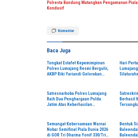
Polresta Bandung Matangkan Pengamanan Piala 
Kondusif
Komentar
Baca Juga
Tongkat Estafet Kepemimpinan
Hari Pert
Polres Lumajang Resmi Bergulir,
Lumajang 
AKBP Riki Yariandi Gelorakan
Silaturah
Semagat “Jogo Jatim”
Perkuat S
Hukum
Satresnarkoba Polres Lumajang
Satreskr
Raih Dua Penghargaan Polda
Berhasil
Jatim Atas Keberhasilan
Tersangk
Tingkatkan Respond Kasus
di Depan 
Narkoba
Semangat Kebersamaan Warnai
Bentuk Si
Nobar Semifinal Piala Dunia 2026
Baleendah
di GOR Tri Dharma Yonif 330/Tri
Baleenda