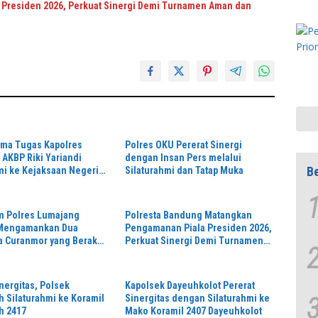
Presiden 2026, Perkuat Sinergi Demi Turnamen Aman dan
ama Tugas Kapolres
Polres OKU Pererat Sinergi
AKBP Riki Yariandi
dengan Insan Pers melalui
Be
mi ke Kejaksaan Negeri
Silaturahmi dan Tatap Muka
inergitas Penegakan
im Polres Lumajang
Polresta Bandung Matangkan
 Mengamankan Dua
Pengamanan Piala Presiden 2026,
a Curanmor yang Beraksi
Perkuat Sinergi Demi Turnamen
Toko Kosmetik
Aman dan Kondusif
nergitas, Polsek
Kapolsek Dayeuhkolot Pererat
 Silaturahmi ke Koramil
Sinergitas dengan Silaturahmi ke
h 2417
Mako Koramil 2407 Dayeuhkolot