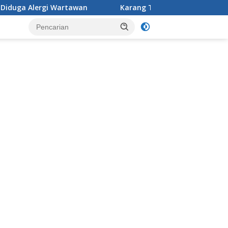
rtawan
Karang Taruna Desa Jonggol menggelar aksi pe