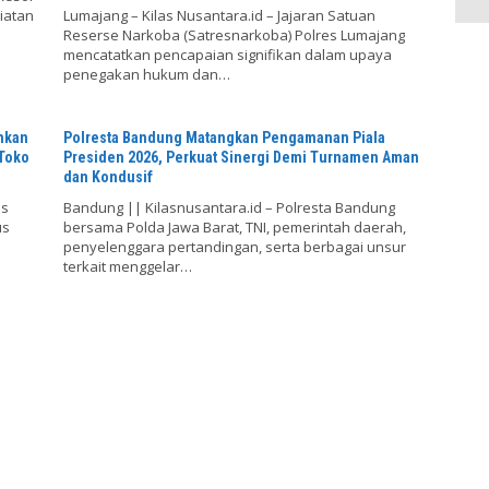
iatan
Lumajang – Kilas Nusantara.id – Jajaran Satuan
Reserse Narkoba (Satresnarkoba) Polres Lumajang
mencatatkan pencapaian signifikan dalam upaya
penegakan hukum dan…
nkan
Polresta Bandung Matangkan Pengamanan Piala
 Toko
Presiden 2026, Perkuat Sinergi Demi Turnamen Aman
dan Kondusif
es
Bandung || Kilasnusantara.id – Polresta Bandung
us
bersama Polda Jawa Barat, TNI, pemerintah daerah,
penyelenggara pertandingan, serta berbagai unsur
terkait menggelar…