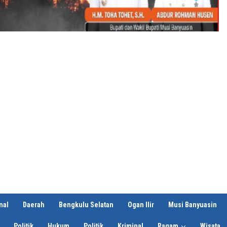
nal
Daerah
Bengkulu Selatan
Ogan Ilir
Musi Banyuasin
Politik
Hukum
Politik
Kriminal
Ragam
Wisata