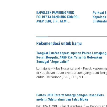
Dharma
KAPOLSEK PAMEUNGPEUK
Perkuat S
POLRESTA BANDUNG KOMPOL
Kapolsek 
ASEP DEDI, S.H., M.M.
Silaturah
SILATURAHMI KE KORAMIL
Koramil 
2405/ARJASARI, PERKUAT
SINERGITAS JAGA KEAMANAN
Rekomendasi untuk kamu
Tongkat Estafet Kepemimpinan Polres Lumajang
Resmi Bergulir, AKBP Riki Yariandi Gelorakan
Semagat “Jogo Jatim”
Lumajang – Kilas Nusantara.id – Pucuk kepemim
di Kepolisian Resor (Polres) Lumajang resmi berg
AKBP Riki Yariandi, S.H., S.I.K., M.H….
Polres OKU Pererat Sinergi dengan Insan Pers
melalui Silaturahmi dan Tatap Muka
BATURAJA, OKU, KilasNusantara.id — Kepolisian 