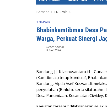
e
Beranda
TNI-Polri
TNI-Polri
Bhabinkamtibmas Desa Pa
Warga, Perkuat Sinergi J
Deden Solihin
9 Juni 2026
Bandung || Kilasnusantara.id – Guna 
(Kamtibmas) tetap kondusif, Bhabinka
Bandung, Aipda Asef Kuswandi, melak
penyuluhan (Binluh), serta silaturahm
Desa Panundaan, Kecamatan Ciwidey, K
Kegiatan tersebut dilaksanakan sejak