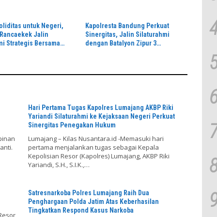
oliditas untuk Negeri,
Kapolresta Bandung Perkuat
Rancaekek Jalin
Sinergitas, Jalin Silaturahmi
mi Strategis Bersama
dengan Batalyon Zipur 3
2401/Rancaekek
Pangalengan
Hari Pertama Tugas Kapolres Lumajang AKBP Riki
Yariandi Silaturahmi ke Kejaksaan Negeri Perkuat
Sinergitas Penegakan Hukum
pinan
Lumajang – Kilas Nusantara.id -Memasuki hari
anti.
pertama menjalankan tugas sebagai Kepala
Kepolisian Resor (Kapolres) Lumajang, AKBP Riki
Yariandi, S.H., S.I.K.,…
Satresnarkoba Polres Lumajang Raih Dua
Penghargaan Polda Jatim Atas Keberhasilan
Tingkatkan Respond Kasus Narkoba
Resor