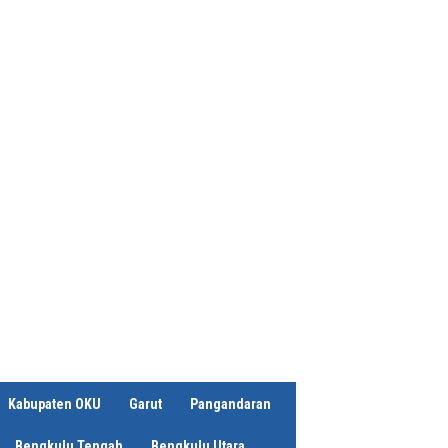
Kabupaten OKU
Garut
Pangandaran
Bengkulu Tengah
Bengkulu Utara