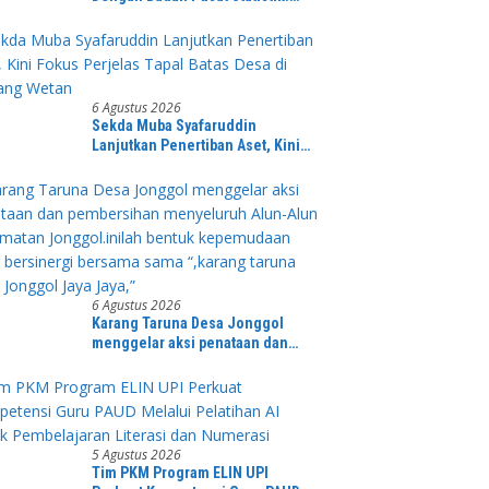
Sensus Ekonomi 2026 Menjadi
Pondasi Menuju Indonesia Emas
2045
6 Agustus 2026
Sekda Muba Syafaruddin
Lanjutkan Penertiban Aset, Kini
Fokus Perjelas Tapal Batas Desa di
Lawang Wetan
6 Agustus 2026
Karang Taruna Desa Jonggol
menggelar aksi penataan dan
pembersihan menyeluruh Alun-
Alun kecamatan Jonggol.inilah
bentuk kepemudaan yang
bersinergi bersama sama “,karang
taruna desa Jonggol Jaya Jaya,”
5 Agustus 2026
Tim PKM Program ELIN UPI