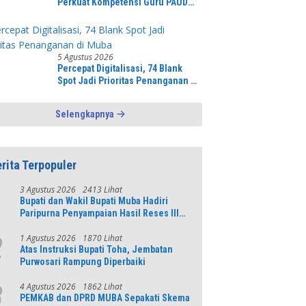
Perkuat Kompetensi Guru PAUD
Melalui Pelatihan AI Untuk
Pembelajaran Literasi dan
Numerasi
5 Agustus 2026
Percepat Digitalisasi, 74 Blank
Spot Jadi Prioritas Penanganan di
Muba
Selengkapnya
rita Terpopuler
3 Agustus 2026
2413 Lihat
1
Bupati dan Wakil Bupati Muba Hadiri
Paripurna Penyampaian Hasil Reses III
DPRD Tahun 2026
1 Agustus 2026
1870 Lihat
2
Atas Instruksi Bupati Toha, Jembatan
Purwosari Rampung Diperbaiki
4 Agustus 2026
1862 Lihat
3
PEMKAB dan DPRD MUBA Sepakati Skema