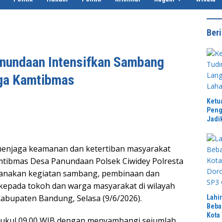
Beri
nundaan Intensifkan Sambang
aga Kamtibmas
Ketu
Peng
Jadi
menjaga keamanan dan ketertiban masyarakat
mtibmas Desa Panundaan Polsek Ciwidey Polresta
sanakan kegiatan sambang, pembinaan dan
i kepada tokoh dan warga masyarakat di wilayah
abupaten Bandung, Selasa (9/6/2026).
Lahi
Beba
Kota
 pukul 09.00 WIB dengan menyambangi sejumlah