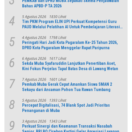
3
PEMKAB dan DPRD MUBA Sepakati Skema Penjadwalan
Bahas APBD-P TA 2026
5 Agustus 2026
1830 Lihat
4
Tim PKM Program ELIN UPI Perkuat Kompetensi Guru
PAUD Melalui Pelatihan AI Untuk Pembelajaran Literasi
dan Numerasi
4 Agustus 2026
1798 Lihat
5
Peringati Hari Jadi Kota Pagaralam Ke-25 Tahun 2026,
DPRD Kota Pagaralam Menggelar Rapat Paripurna
6 Agustus 2026
1617 Lihat
6
Sekda Muba Syafaruddin Lanjutkan Penertiban Aset,
Kini Fokus Perjelas Tapal Batas Desa di Lawang Wetan
7 Agustus 2026
1601 Lihat
7
Pemkab Muba Gerak Cepat Amankan Siswa SMAN 2
Sekayu dari Ancaman Pohon Tua Rawan Tumbang
5 Agustus 2026
1393 Lihat
8
Percepat Digitalisasi, 74 Blank Spot Jadi Prioritas
Penanganan di Muba
3 Agustus 2026
1343 Lihat
9
Perkuat Sinergi dan Keamanan Transaksi Nasabah
Senior, BRI BO Cirebon Kartini Gelar Apresiasi Layanan