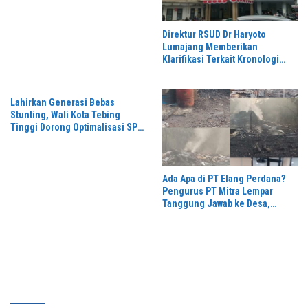
Meriah
Direktur RSUD Dr Haryoto
Lumajang Memberikan
Klarifikasi Terkait Kronologi
Penanganan Pasien yang Viral
di Medsos
Lahirkan Generasi Bebas
Stunting, Wali Kota Tebing
Tinggi Dorong Optimalisasi SP3
Catin
Ada Apa di PT Elang Perdana?
Pengurus PT Mitra Lempar
Tanggung Jawab ke Desa,
Penguasa Setempat Diduga
Alergi Wartawan