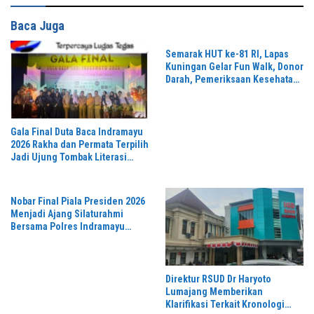
Baca Juga
Semarak HUT ke-81 RI, Lapas
Kuningan Gelar Fun Walk, Donor
Darah, Pemeriksaan Kesehatan
hingga Bakti Sosial
Gala Final Duta Baca Indramayu
2026 Rakha dan Permata Terpilih
Jadi Ujung Tombak Literasi
Daerah
Nobar Final Piala Presiden 2026
Menjadi Ajang Silaturahmi
Bersama Polres Indramayu
Persib vs Persebaya Sangat
Meriah
Direktur RSUD Dr Haryoto
Lumajang Memberikan
Klarifikasi Terkait Kronologi