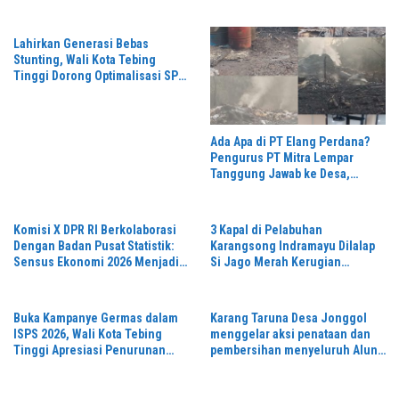
Penanganan Pasien yang Viral
di Medsos
Lahirkan Generasi Bebas
Stunting, Wali Kota Tebing
Tinggi Dorong Optimalisasi SP3
Catin
Ada Apa di PT Elang Perdana?
Pengurus PT Mitra Lempar
Tanggung Jawab ke Desa,
Penguasa Setempat Diduga
Alergi Wartawan
Komisi X DPR RI Berkolaborasi
3 Kapal di Pelabuhan
Dengan Badan Pusat Statistik:
Karangsong Indramayu Dilalap
Sensus Ekonomi 2026 Menjadi
Si Jago Merah Kerugian
Pondasi Menuju Indonesia
Diperkirakan Capai Miliaran
Emas 2045
Rupiah Petugas Damkar Gercep
Padamkan Api
Buka Kampanye Germas dalam
Karang Taruna Desa Jonggol
ISPS 2026, Wali Kota Tebing
menggelar aksi penataan dan
Tinggi Apresiasi Penurunan
pembersihan menyeluruh Alun-
Stunting
Alun kecamatan Jonggol.inilah
bentuk kepemudaan yang
bersinergi bersama sama