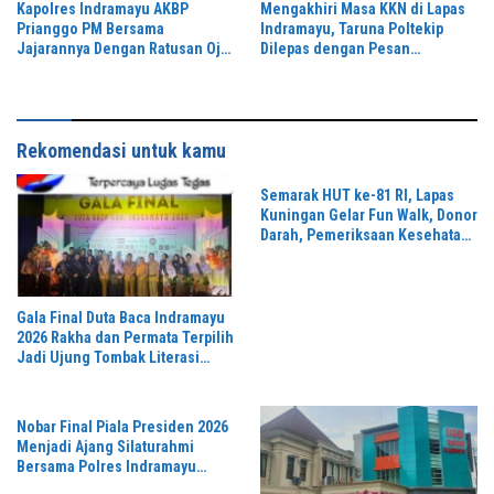
Kapolres Indramayu AKBP
Mengakhiri Masa KKN di Lapas
“,karang taruna desa Jonggol
Prianggo PM Bersama
Indramayu, Taruna Poltekip
Jaya Jaya,”
Jajarannya Dengan Ratusan Ojol
Dilepas dengan Pesan
Dalam Rangka Silaturahmi
Pengabdian dan Integritas
Rekomendasi untuk kamu
Semarak HUT ke-81 RI, Lapas
Kuningan Gelar Fun Walk, Donor
Darah, Pemeriksaan Kesehatan
hingga Bakti Sosial
Gala Final Duta Baca Indramayu
2026 Rakha dan Permata Terpilih
Jadi Ujung Tombak Literasi
Daerah
Nobar Final Piala Presiden 2026
Menjadi Ajang Silaturahmi
Bersama Polres Indramayu
Persib vs Persebaya Sangat