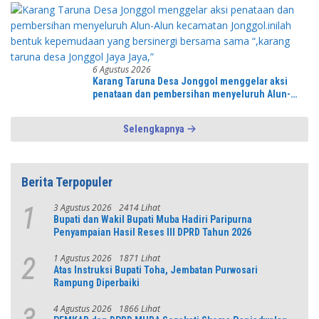
6 Agustus 2026
Karang Taruna Desa Jonggol menggelar aksi
penataan dan pembersihan menyeluruh Alun-
Alun kecamatan Jonggol.inilah bentuk
kepemudaan yang bersinergi bersama sama
Selengkapnya
“,karang taruna desa Jonggol Jaya Jaya,”
Berita Terpopuler
3 Agustus 2026
2414 Lihat
1
Bupati dan Wakil Bupati Muba Hadiri Paripurna
Penyampaian Hasil Reses III DPRD Tahun 2026
1 Agustus 2026
1871 Lihat
2
Atas Instruksi Bupati Toha, Jembatan Purwosari
Rampung Diperbaiki
4 Agustus 2026
1866 Lihat