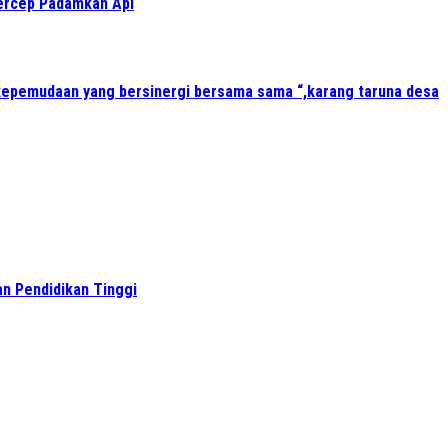
Gercep Padamkan Api
kepemudaan yang bersinergi bersama sama “,karang taruna desa
n Pendidikan Tinggi