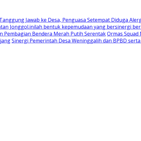
 Tanggung Jawab ke Desa, Penguasa Setempat Diduga Aler
n Jonggol.inilah bentuk kepemudaan yang bersinergi bers
an Pembagian Bendera Merah Putih Serentak
Ormas Squad N
jang
Sinergi Pemerintah Desa Weninggalih dan BPBD sert