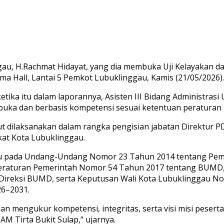
gau, H.Rachmat Hidayat, yang dia membuka Uji Kelayakan da
ma Hall, Lantai 5 Pemkot Lubuklinggau, Kamis (21/05/2026).
tika itu dalam laporannya, Asisten III Bidang Administrasi
rbuka dan berbasis kompetensi sesuai ketentuan peratura
dilaksanakan dalam rangka pengisian jabatan Direktur PDAM
kat Kota Lubuklinggau.
u pada Undang-Undang Nomor 23 Tahun 2014 tentang Pemer
eraturan Pemerintah Nomor 54 Tahun 2017 tentang BUMD
ireksi BUMD, serta Keputusan Wali Kota Lubuklinggau N
26–2031.
an mengukur kompetensi, integritas, serta visi misi peserta
M Tirta Bukit Sulap,” ujarnya.