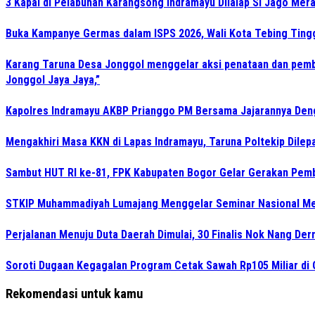
3 Kapal di Pelabuhan Karangsong Indramayu Dilalap Si Jago Mer
Buka Kampanye Germas dalam ISPS 2026, Wali Kota Tebing Tingg
Karang Taruna Desa Jonggol menggelar aksi penataan dan pemb
Jonggol Jaya Jaya,”
Kapolres Indramayu AKBP Prianggo PM Bersama Jajarannya Deng
Mengakhiri Masa KKN di Lapas Indramayu, Taruna Poltekip Dilep
Sambut HUT RI ke-81, FPK Kabupaten Bogor Gelar Gerakan Pem
STKIP Muhammadiyah Lumajang Menggelar Seminar Nasional Men
Perjalanan Menuju Duta Daerah Dimulai, 30 Finalis Nok Nang De
Soroti Dugaan Kegagalan Program Cetak Sawah Rp105 Miliar di 
Rekomendasi untuk kamu