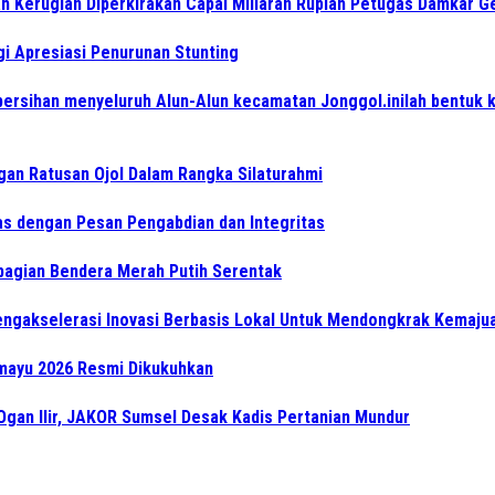
ah Kerugian Diperkirakan Capai Miliaran Rupiah Petugas Damkar 
i Apresiasi Penurunan Stunting
ersihan menyeluruh Alun-Alun kecamatan Jonggol.inilah bentuk 
an Ratusan Ojol Dalam Rangka Silaturahmi
as dengan Pesan Pengabdian dan Integritas
bagian Bendera Merah Putih Serentak
gakselerasi Inovasi Berbasis Lokal Untuk Mendongkrak Kemajua
rmayu 2026 Resmi Dikukuhkan
Ogan Ilir, JAKOR Sumsel Desak Kadis Pertanian Mundur