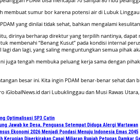
, pelanggan PDAM bisa mencapai 70 sampai 80 ribu pelangg
ih membuat sumur bor karena potensi air di Lubuk Linggau
DAM yang dinilai tidak sehat, bahkan mengalami kesulita
tu, dirinya berharap direktur yang terpilih nantinya, dapat
uk membenahi “Benang Kusut” pada kondisi internal perusa
l lagi dan lagi, yang saling menguntungkan semua pihak 
ni juga tengah membuka peluang kerja sama dengan pihak 
ntangan besar ini. Kita ingin PDAM benar-benar sehat dan
ro iGlobalNews.id dari Lubuklinggau dan Musi Rawas Utara, 
ng Optimalisasi SP3 Catin
gung Jawab ke Desa, Penguasa Setempat Diduga Alergi Wartawan
Sensus Ekonomi 2026 Menjadi Pondasi Menuju Indonesia Emas 2045
ah Kerugian Diperkirakan Capai Miliaran Rupiah Petugas Damkar 