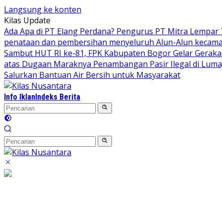
Langsung ke konten
Kilas Update
Ada Apa di PT Elang Perdana? Pengurus PT Mitra Lempar
penataan dan pembersihan menyeluruh Alun-Alun kecamata
Sambut HUT RI ke-81, FPK Kabupaten Bogor Gelar Gerak
atas Dugaan Maraknya Penambangan Pasir Ilegal di Luma
Salurkan Bantuan Air Bersih untuk Masyarakat
Info Iklan
Indeks Berita