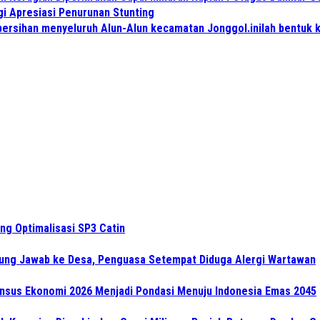
i Apresiasi Penurunan Stunting
ersihan menyeluruh Alun-Alun kecamatan Jonggol.inilah bentuk 
ng Optimalisasi SP3 Catin
gung Jawab ke Desa, Penguasa Setempat Diduga Alergi Wartawan
Sensus Ekonomi 2026 Menjadi Pondasi Menuju Indonesia Emas 2045