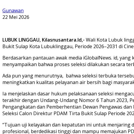
Gunawan
22 Mei 2026
LUBUK LINGGAU, Kilasnusantara.Id,-
Wali Kota Lubuk ling
Bukit Sulap Kota Lubuklinggau, Periode 2026–2031 di Cine
Berdasarkan pantauan awak media iGlobalNews. id, yang ke
menyampaikan bahwa proses seleksi dilakukan secara te
Ada pun yang menurutnya, bahwa seleksi terbuka tersebut 
meningkatkan kualitas pelayanan air bersih bagi masyara
Ia menjelaskan dasar hukum pelaksanaan seleksi mengac
terakhir dengan Undang-Undang Nomor 6 Tahun 2023, P
Pengangkatan dan Pemberhentian Dewan Pengawas dan D
Seleksi Calon Direktur PDAM Tirta Bukit Sulap Periode 20
“Tujuan uji kelayakan dan kepatutan ini untuk menjaring d
profesional, berdedikasi tinggi dan mampu memajukan PDA