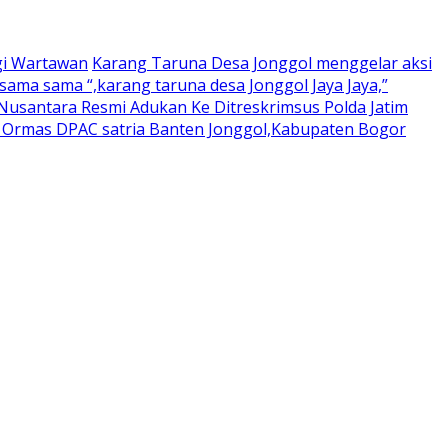
gi Wartawan
Karang Taruna Desa Jonggol menggelar aksi
ama sama “,karang taruna desa Jonggol Jaya Jaya,”
usantara Resmi Adukan Ke Ditreskrimsus Polda Jatim
a Ormas DPAC satria Banten Jonggol,Kabupaten Bogor