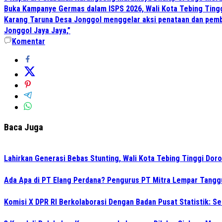
Buka Kampanye Germas dalam ISPS 2026, Wali Kota Tebing Tingg
Karang Taruna Desa Jonggol menggelar aksi penataan dan pemb
Jonggol Jaya Jaya,”
Komentar
Baca Juga
Lahirkan Generasi Bebas Stunting, Wali Kota Tebing Tinggi Doro
Ada Apa di PT Elang Perdana? Pengurus PT Mitra Lempar Tang
Komisi X DPR RI Berkolaborasi Dengan Badan Pusat Statistik: 