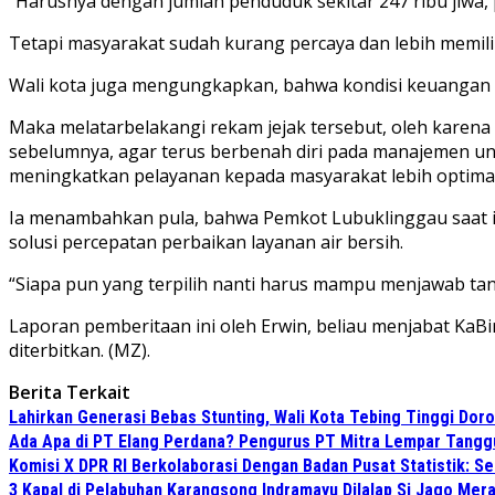
“Harusnya dengan jumlah penduduk sekitar 247 ribu jiwa
Tetapi masyarakat sudah kurang percaya dan lebih memil
Wali kota juga mengungkapkan, bahwa kondisi keuangan P
Maka melatarbelakangi rekam jejak tersebut, oleh karena i
sebelumnya, agar terus berbenah diri pada manajemen unt
meningkatkan pelayanan kepada masyarakat lebih optima
Ia menambahkan pula, bahwa Pemkot Lubuklinggau saat i
solusi percepatan perbaikan layanan air bersih.
“Siapa pun yang terpilih nanti harus mampu menjawab ta
Laporan pemberitaan ini oleh Erwin, beliau menjabat KaBi
diterbitkan. (MZ).
Berita Terkait
Lahirkan Generasi Bebas Stunting, Wali Kota Tebing Tinggi Doro
Ada Apa di PT Elang Perdana? Pengurus PT Mitra Lempar Tang
Komisi X DPR RI Berkolaborasi Dengan Badan Pusat Statistik: 
3 Kapal di Pelabuhan Karangsong Indramayu Dilalap Si Jago Mer