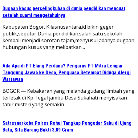
Dugaan kasus perselingkuhan di dunia pendidikan mencuat
setelah suami mengetahuinya
Kabupaten Bogor. Kilasnusantara.id bikin geger
publik,seputar Dunia pendidikan.salah satu sekolah
kembali menjadi sorotan tajam,menyusul adanya dugaan
hubungan kusus yang melibatkan…
Ada Apa di PT Elang Perdana? Pengurus PT Mitra Lempar
Tanggung Jawab ke Desa, Penguasa Setempat Diduga Alergi
Wartawan
​BOGOR — Kebakaran yang melanda gudang limbah yang
terletak di Kp Tegal jambu Desa Sukahati menyisakan
tabir misteri yang semakin…
Satresnarkoba Polres Rohul Tangkap Pengedar Sabu di Ujung
Batu, Sita Barang Bukti 3,89 Gram