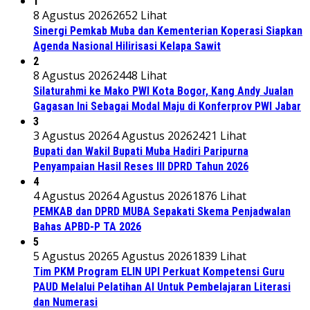
1
8 Agustus 2026
2652 Lihat
Sinergi Pemkab Muba dan Kementerian Koperasi Siapkan
Agenda Nasional Hilirisasi Kelapa Sawit
2
8 Agustus 2026
2448 Lihat
Silaturahmi ke Mako PWI Kota Bogor, Kang Andy Jualan
Gagasan Ini Sebagai Modal Maju di Konferprov PWI Jabar
3
3 Agustus 2026
4 Agustus 2026
2421 Lihat
Bupati dan Wakil Bupati Muba Hadiri Paripurna
Penyampaian Hasil Reses III DPRD Tahun 2026
4
4 Agustus 2026
4 Agustus 2026
1876 Lihat
PEMKAB dan DPRD MUBA Sepakati Skema Penjadwalan
Bahas APBD-P TA 2026
5
5 Agustus 2026
5 Agustus 2026
1839 Lihat
Tim PKM Program ELIN UPI Perkuat Kompetensi Guru
PAUD Melalui Pelatihan AI Untuk Pembelajaran Literasi
dan Numerasi