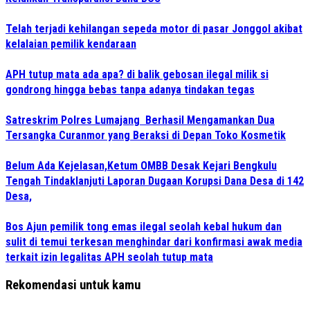
Telah terjadi kehilangan sepeda motor di pasar Jonggol akibat
kelalaian pemilik kendaraan
APH tutup mata ada apa? di balik gebosan ilegal milik si
gondrong hingga bebas tanpa adanya tindakan tegas
Satreskrim Polres Lumajang Berhasil Mengamankan Dua
Tersangka Curanmor yang Beraksi di Depan Toko Kosmetik
Belum Ada Kejelasan,Ketum OMBB Desak Kejari Bengkulu
Tengah Tindaklanjuti Laporan Dugaan Korupsi Dana Desa di 142
Desa,
Bos Ajun pemilik tong emas ilegal seolah kebal hukum dan
sulit di temui terkesan menghindar dari konfirmasi awak media
terkait izin legalitas APH seolah tutup mata
Rekomendasi untuk kamu