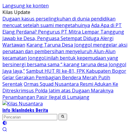
Langsung ke konten
Kilas Update
Dugaan kasus perselingkuhan di dunia pendidikan
mencuat setelah suami mengetahuinya
Ada Apa di PT
Elang Perdana? Pengurus PT Mitra Lempar Tanggung
Jawab ke Desa, Penguasa Setempat Diduga Alergi
Wartawan
Karang Taruna Desa Jonggol menggelar aksi
penataan dan pembersihan menyeluruh Alun-Alun
kecamatan Jonggol.inilah bentuk kepemudaan yang
bersinergi bersama sama “,karang taruna desa Jonggol
Jaya Jaya,”
Sambut HUT RI ke-81, FPK Kabupaten Bogor
Gelar Gerakan Pembagian Bendera Merah Putih
Serentak
Ormas Squad Nusantara Resmi Adukan Ke
Ditreskrimsus Polda Jatim atas Dugaan Maraknya
Penambangan Pasir Ilegal di Lumajang
Info Iklan
Indeks Berita