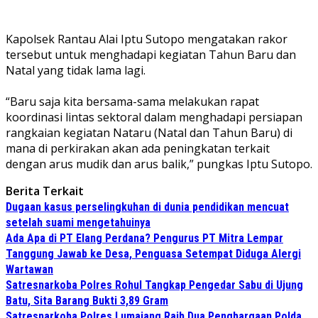
Kapolsek Rantau Alai Iptu Sutopo mengatakan rakor
tersebut untuk menghadapi kegiatan Tahun Baru dan
Natal yang tidak lama lagi.
“Baru saja kita bersama-sama melakukan rapat
koordinasi lintas sektoral dalam menghadapi persiapan
rangkaian kegiatan Nataru (Natal dan Tahun Baru) di
mana di perkirakan akan ada peningkatan terkait
dengan arus mudik dan arus balik,” pungkas Iptu Sutopo.
Berita Terkait
Dugaan kasus perselingkuhan di dunia pendidikan mencuat
setelah suami mengetahuinya
Ada Apa di PT Elang Perdana? Pengurus PT Mitra Lempar
Tanggung Jawab ke Desa, Penguasa Setempat Diduga Alergi
Wartawan
Satresnarkoba Polres Rohul Tangkap Pengedar Sabu di Ujung
Batu, Sita Barang Bukti 3,89 Gram
Satresnarkoba Polres Lumajang Raih Dua Penghargaan Polda