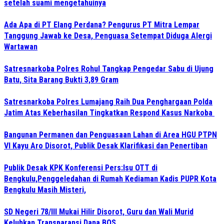
setelah suami mengetahuinya
Ada Apa di PT Elang Perdana? Pengurus PT Mitra Lempar
Tanggung Jawab ke Desa, Penguasa Setempat Diduga Alergi
Wartawan
Satresnarkoba Polres Rohul Tangkap Pengedar Sabu di Ujung
Batu, Sita Barang Bukti 3,89 Gram
Satresnarkoba Polres Lumajang Raih Dua Penghargaan Polda
Jatim Atas Keberhasilan Tingkatkan Respond Kasus Narkoba
Bangunan Permanen dan Penguasaan Lahan di Area HGU PTPN
VI Kayu Aro Disorot, Publik Desak Klarifikasi dan Penertiban
Publik Desak KPK Konferensi Pers:Isu OTT di
Bengkulu,Penggeledahan di Rumah Kediaman Kadis PUPR Kota
Bengkulu Masih Misteri,
SD Negeri 78/III Mukai Hilir Disorot, Guru dan Wali Murid
Keluhkan Transparansi Dana BOS