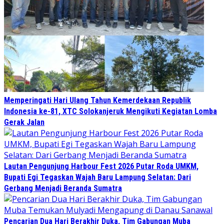
Memperingati Hari Ulang Tahun Kemerdekaan Republik
Indonesia ke-81, XTC Solokanjeruk Mengikuti Kegiatan Lomba
Gerak Jalan
Lautan Pengunjung Harbour Fest 2026 Putar Roda UMKM,
Bupati Egi Tegaskan Wajah Baru Lampung Selatan: Dari
Gerbang Menjadi Beranda Sumatra
Pencarian Dua Hari Berakhir Duka, Tim Gabungan Muba