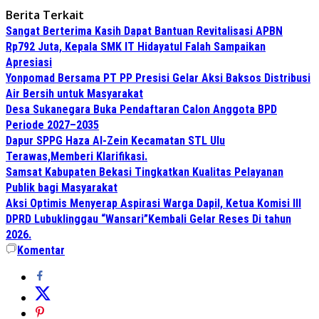
Berita Terkait
Sangat Berterima Kasih Dapat Bantuan Revitalisasi APBN
Rp792 Juta, Kepala SMK IT Hidayatul Falah Sampaikan
Apresiasi
Yonpomad Bersama PT PP Presisi Gelar Aksi Baksos Distribusi
Air Bersih untuk Masyarakat
Desa Sukanegara Buka Pendaftaran Calon Anggota BPD
Periode 2027–2035
Dapur SPPG Haza Al-Zein Kecamatan STL Ulu
Terawas,Memberi Klarifikasi.
Samsat Kabupaten Bekasi Tingkatkan Kualitas Pelayanan
Publik bagi Masyarakat
Aksi Optimis Menyerap Aspirasi Warga Dapil, Ketua Komisi III
DPRD Lubuklinggau “Wansari”Kembali Gelar Reses Di tahun
2026.
Komentar