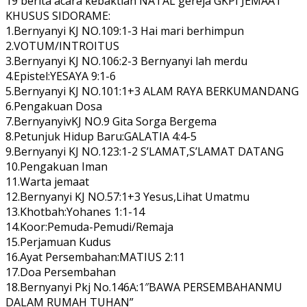
19 berita acara kebaktian NATAL gereja GKPI JEMAAT
KHUSUS SIDORAME:
1.Bernyanyi KJ NO.109:1-3 Hai mari berhimpun
2.VOTUM/INTROITUS
3.Bernyanyi KJ NO.106:2-3 Bernyanyi lah merdu
4.Epistel:YESAYA 9:1-6
5.Bernyanyi KJ NO.101:1+3 ALAM RAYA BERKUMANDANG
6.Pengakuan Dosa
7.BernyanyivKJ NO.9 Gita Sorga Bergema
8.Petunjuk Hidup Baru:GALATIA 4:4-5
9.Bernyanyi KJ NO.123:1-2 S’LAMAT,S’LAMAT DATANG
10.Pengakuan Iman
11.Warta jemaat
12.Bernyanyi KJ NO.57:1+3 Yesus,Lihat Umatmu
13.Khotbah:Yohanes 1:1-14
14.Koor:Pemuda-Pemudi/Remaja
15.Perjamuan Kudus
16.Ayat Persembahan:MATIUS 2:11
17.Doa Persembahan
18.Bernyanyi Pkj No.146A:1″BAWA PERSEMBAHANMU
DALAM RUMAH TUHAN”