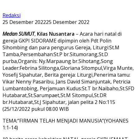
Redaksi
25 Desember 2022
25 Desember 2022
Medan SUMUT
,
Kilas Nusantara
– Acara hari natal di
gereja GKPI SIDORAME dipimpin oleh Pdt Polin
Sihombing dan para pengurus Gereja, Liturgi:St.M
Tamba,Persembahan:St.P br.Situmorang,St.D
purba,Organis: Ny.Marpaung br.Sihotang,Song
Leader:Febrina Silitonga,Gloriana Sitompul,Virga Munte,
Yosefij Sipahutar, Berita gereja: Liturgi,Penerima tamu:
Vikar Nenny Pasaribu, Jans David Simanjuntak, Petricia
Lumbantobing, Perjamuan Kudus:St.T br.Naibaho,St.SFD
Hutabarat,St.Sarumpaet,St.M Sitompul,St.DR
br.Hutabarat,St.J Sipahutar, jalan pelita 2 No:115
(25/12/2022 pukul 08.00 WIB
TEMA:”FIRMAN TELAH MENJADI MANUSIA”(YOHANES
1:1-14)