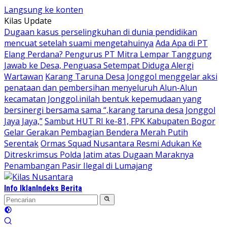
Langsung ke konten
Kilas Update
Dugaan kasus perselingkuhan di dunia pendidikan
mencuat setelah suami mengetahuinya
Ada Apa di PT
Elang Perdana? Pengurus PT Mitra Lempar Tanggung
Jawab ke Desa, Penguasa Setempat Diduga Alergi
Wartawan
Karang Taruna Desa Jonggol menggelar aksi
penataan dan pembersihan menyeluruh Alun-Alun
kecamatan Jonggol.inilah bentuk kepemudaan yang
bersinergi bersama sama “,karang taruna desa Jonggol
Jaya Jaya,”
Sambut HUT RI ke-81, FPK Kabupaten Bogor
Gelar Gerakan Pembagian Bendera Merah Putih
Serentak
Ormas Squad Nusantara Resmi Adukan Ke
Ditreskrimsus Polda Jatim atas Dugaan Maraknya
Penambangan Pasir Ilegal di Lumajang
Info Iklan
Indeks Berita