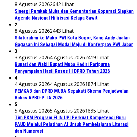
8 Agustus 2026
2642 Lihat
Sinergi Pemkab Muba dan Kementerian Koperasi Siapkan
Agenda Nasional Hilirisasi Kelapa Sawit
2
8 Agustus 2026
2443 Lihat
Silaturahmi ke Mako PWI Kota Bogor, Kang Andy Jualan
Gagasan Ini Sebagai Modal Maju di Konferprov PWI Jabar
3
3 Agustus 2026
4 Agustus 2026
2419 Lihat
Bupati dan Wakil Bupati Muba Hadiri Paripurna
Penyampaian Hasil Reses III DPRD Tahun 2026
4
4 Agustus 2026
4 Agustus 2026
1874 Lihat
PEMKAB dan DPRD MUBA Sepakati Skema Penjadwalan
Bahas APBD-P TA 2026
5
5 Agustus 2026
5 Agustus 2026
1835 Lihat
Tim PKM Program ELIN UPI Perkuat Kompetensi Guru
PAUD Melalui Pelatihan AI Untuk Pembelajaran Literasi
dan Numerasi