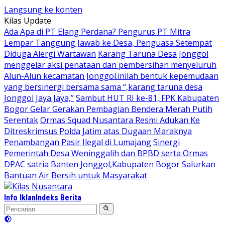
Langsung ke konten
Kilas Update
Ada Apa di PT Elang Perdana? Pengurus PT Mitra
Lempar Tanggung Jawab ke Desa, Penguasa Setempat
Diduga Alergi Wartawan
Karang Taruna Desa Jonggol
menggelar aksi penataan dan pembersihan menyeluruh
Alun-Alun kecamatan Jonggol.inilah bentuk kepemudaan
yang bersinergi bersama sama “,karang taruna desa
Jonggol Jaya Jaya,”
Sambut HUT RI ke-81, FPK Kabupaten
Bogor Gelar Gerakan Pembagian Bendera Merah Putih
Serentak
Ormas Squad Nusantara Resmi Adukan Ke
Ditreskrimsus Polda Jatim atas Dugaan Maraknya
Penambangan Pasir Ilegal di Lumajang
Sinergi
Pemerintah Desa Weninggalih dan BPBD serta Ormas
DPAC satria Banten Jonggol,Kabupaten Bogor Salurkan
Bantuan Air Bersih untuk Masyarakat
Info Iklan
Indeks Berita