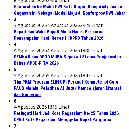
8 Agustus 2026
2456 Lihat
Silaturahmi ke Mako PWI Kota Bogor, Kang Andy Jualan
Gagasan Ini Sebagai Modal Maju di Konferprov PWI Jabar
3
3 Agustus 2026
4 Agustus 2026
2425 Lihat
Bupati dan Wakil Bupati Muba Hadiri Paripurna
Penyampaian Hasil Reses III DPRD Tahun 2026
4
4 Agustus 2026
4 Agustus 2026
1880 Lihat
PEMKAB dan DPRD MUBA Sepakati Skema Penjadwalan
Bahas APBD-P TA 2026
5
5 Agustus 2026
5 Agustus 2026
1843 Lihat
Tim PKM Program ELIN UPI Perkuat Kompetensi Guru
PAUD Melalui Pelatihan AI Untuk Pembelajaran Literasi
dan Numerasi
6
4 Agustus 2026
1815 Lihat
Peringati Hari Jadi Kota Pagaralam Ke-25 Tahun 2026,
DPRD Kota Pagaralam Menggelar Rapat Paripurna
7