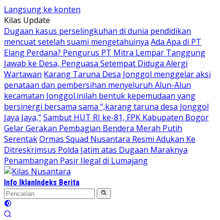
Langsung ke konten
Kilas Update
Dugaan kasus perselingkuhan di dunia pendidikan
mencuat setelah suami mengetahuinya
Ada Apa di PT
Elang Perdana? Pengurus PT Mitra Lempar Tanggung
Jawab ke Desa, Penguasa Setempat Diduga Alergi
Wartawan
Karang Taruna Desa Jonggol menggelar aksi
penataan dan pembersihan menyeluruh Alun-Alun
kecamatan Jonggol.inilah bentuk kepemudaan yang
bersinergi bersama sama “,karang taruna desa Jonggol
Jaya Jaya,”
Sambut HUT RI ke-81, FPK Kabupaten Bogor
Gelar Gerakan Pembagian Bendera Merah Putih
Serentak
Ormas Squad Nusantara Resmi Adukan Ke
Ditreskrimsus Polda Jatim atas Dugaan Maraknya
Penambangan Pasir Ilegal di Lumajang
Info Iklan
Indeks Berita