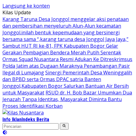
Langsung ke konten
Kilas Update
Karang Taruna Desa Jonggol menggelar aksi penataan
dan pembersihan menyeluruh Alun-Alun kecamatan
Jonggol.inilah bentuk kepemudaan yang bersinergi
bersama sama “,karang taruna desa Jonggol Jaya Jaya,”
Sambut HUT RI ke-81, FPK Kabupaten Bogor Gelar
Gerakan Pembagian Bendera Merah Putih Serentak
Ormas Squad Nusantara Resmi Adukan Ke Ditreskrimsus
Polda Jatim atas Dugaan Maraknya Penambangan Pasir
Ilegal di Lumajang
Sinergi Pemerintah Desa Weninggalih
dan BPBD serta Ormas DPAC satria Banten
Jonggol,Kabupaten Bogor Salurkan Bantuan Air Bersih
untuk Masyarakat
RSUD dr. H. Bob Bazar Umumkan Dua
Jenazah Tanpa Identitas, Masyarakat Diminta Bantu
Proses Identifikasi Korban
Info Iklan
Indeks Berita