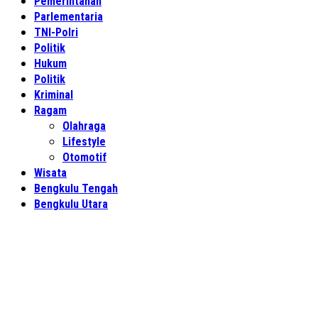
Pemerintahan
Parlementaria
TNI-Polri
Politik
Hukum
Politik
Kriminal
Ragam
Olahraga
Lifestyle
Otomotif
Wisata
Bengkulu Tengah
Bengkulu Utara