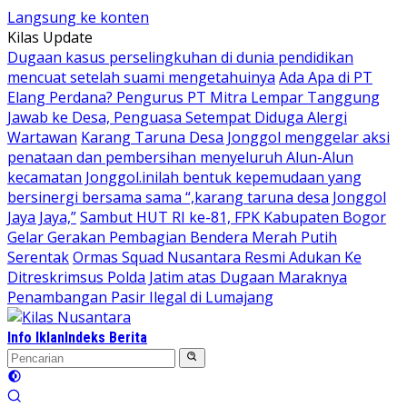
Langsung ke konten
Kilas Update
Dugaan kasus perselingkuhan di dunia pendidikan
mencuat setelah suami mengetahuinya
Ada Apa di PT
Elang Perdana? Pengurus PT Mitra Lempar Tanggung
Jawab ke Desa, Penguasa Setempat Diduga Alergi
Wartawan
Karang Taruna Desa Jonggol menggelar aksi
penataan dan pembersihan menyeluruh Alun-Alun
kecamatan Jonggol.inilah bentuk kepemudaan yang
bersinergi bersama sama “,karang taruna desa Jonggol
Jaya Jaya,”
Sambut HUT RI ke-81, FPK Kabupaten Bogor
Gelar Gerakan Pembagian Bendera Merah Putih
Serentak
Ormas Squad Nusantara Resmi Adukan Ke
Ditreskrimsus Polda Jatim atas Dugaan Maraknya
Penambangan Pasir Ilegal di Lumajang
Info Iklan
Indeks Berita