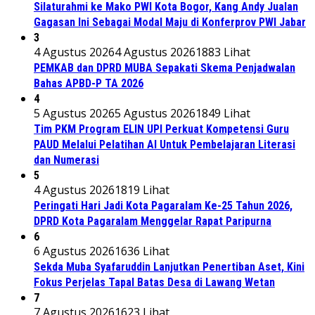
Silaturahmi ke Mako PWI Kota Bogor, Kang Andy Jualan
Gagasan Ini Sebagai Modal Maju di Konferprov PWI Jabar
3
4 Agustus 2026
4 Agustus 2026
1883 Lihat
PEMKAB dan DPRD MUBA Sepakati Skema Penjadwalan
Bahas APBD-P TA 2026
4
5 Agustus 2026
5 Agustus 2026
1849 Lihat
Tim PKM Program ELIN UPI Perkuat Kompetensi Guru
PAUD Melalui Pelatihan AI Untuk Pembelajaran Literasi
dan Numerasi
5
4 Agustus 2026
1819 Lihat
Peringati Hari Jadi Kota Pagaralam Ke-25 Tahun 2026,
DPRD Kota Pagaralam Menggelar Rapat Paripurna
6
6 Agustus 2026
1636 Lihat
Sekda Muba Syafaruddin Lanjutkan Penertiban Aset, Kini
Fokus Perjelas Tapal Batas Desa di Lawang Wetan
7
7 Agustus 2026
1623 Lihat