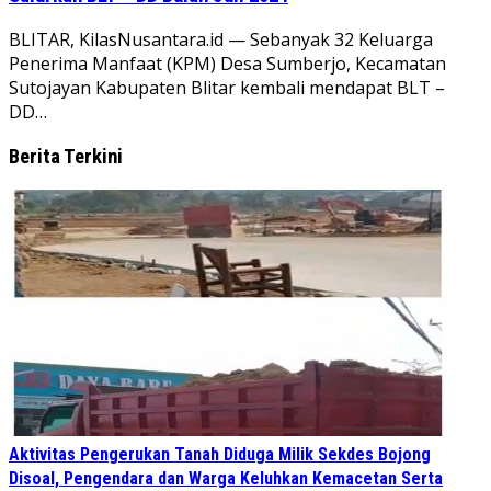
BLITAR, KilasNusantara.id — Sebanyak 32 Keluarga
Penerima Manfaat (KPM) Desa Sumberjo, Kecamatan
Sutojayan Kabupaten Blitar kembali mendapat BLT –
DD…
Berita Terkini
Aktivitas Pengerukan Tanah Diduga Milik Sekdes Bojong
Disoal, Pengendara dan Warga Keluhkan Kemacetan Serta