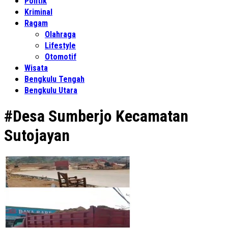
Politik
Kriminal
Ragam
Olahraga
Lifestyle
Otomotif
Wisata
Bengkulu Tengah
Bengkulu Utara
#Desa Sumberjo Kecamatan
Sutojayan