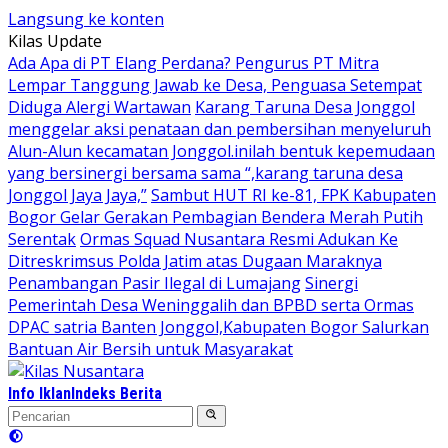
Langsung ke konten
Kilas Update
Ada Apa di PT Elang Perdana? Pengurus PT Mitra
Lempar Tanggung Jawab ke Desa, Penguasa Setempat
Diduga Alergi Wartawan
Karang Taruna Desa Jonggol
menggelar aksi penataan dan pembersihan menyeluruh
Alun-Alun kecamatan Jonggol.inilah bentuk kepemudaan
yang bersinergi bersama sama “,karang taruna desa
Jonggol Jaya Jaya,”
Sambut HUT RI ke-81, FPK Kabupaten
Bogor Gelar Gerakan Pembagian Bendera Merah Putih
Serentak
Ormas Squad Nusantara Resmi Adukan Ke
Ditreskrimsus Polda Jatim atas Dugaan Maraknya
Penambangan Pasir Ilegal di Lumajang
Sinergi
Pemerintah Desa Weninggalih dan BPBD serta Ormas
DPAC satria Banten Jonggol,Kabupaten Bogor Salurkan
Bantuan Air Bersih untuk Masyarakat
Info Iklan
Indeks Berita