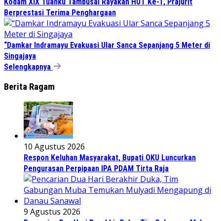
Kodam XIX Tuanku Tambusai Rayakan HUT Ke-1, Prajurit
Berprestasi Terima Penghargaan
“Damkar Indramayu Evakuasi Ular Sanca Sepanjang 5 Meter di
Singajaya
Selengkapnya
Berita Ragam
10 Agustus 2026
Respon Keluhan Masyarakat, Bupati OKU Luncurkan
Pengurasan Perpipaan IPA PDAM Tirta Raja
9 Agustus 2026