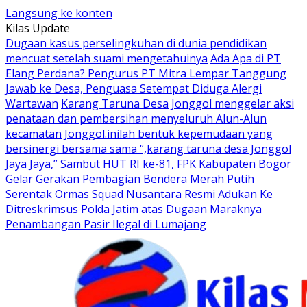
Langsung ke konten
Kilas Update
Dugaan kasus perselingkuhan di dunia pendidikan
mencuat setelah suami mengetahuinya
Ada Apa di PT
Elang Perdana? Pengurus PT Mitra Lempar Tanggung
Jawab ke Desa, Penguasa Setempat Diduga Alergi
Wartawan
Karang Taruna Desa Jonggol menggelar aksi
penataan dan pembersihan menyeluruh Alun-Alun
kecamatan Jonggol.inilah bentuk kepemudaan yang
bersinergi bersama sama “,karang taruna desa Jonggol
Jaya Jaya,”
Sambut HUT RI ke-81, FPK Kabupaten Bogor
Gelar Gerakan Pembagian Bendera Merah Putih
Serentak
Ormas Squad Nusantara Resmi Adukan Ke
Ditreskrimsus Polda Jatim atas Dugaan Maraknya
Penambangan Pasir Ilegal di Lumajang