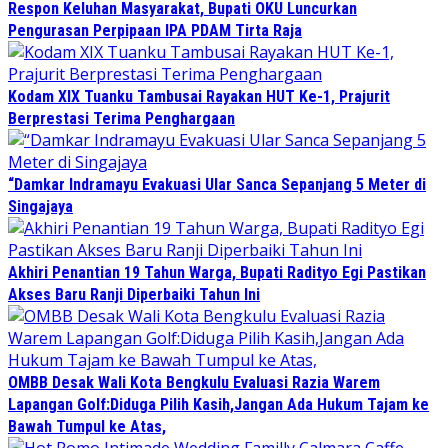
Respon Keluhan Masyarakat, Bupati OKU Luncurkan
Pengurasan Perpipaan IPA PDAM Tirta Raja
Kodam XIX Tuanku Tambusai Rayakan HUT Ke-1, Prajurit
Berprestasi Terima Penghargaan
“Damkar Indramayu Evakuasi Ular Sanca Sepanjang 5 Meter di
Singajaya
Akhiri Penantian 19 Tahun Warga, Bupati Radityo Egi Pastikan
Akses Baru Ranji Diperbaiki Tahun Ini
OMBB Desak Wali Kota Bengkulu Evaluasi Razia Warem
Lapangan Golf:Diduga Pilih Kasih,Jangan Ada Hukum Tajam ke
Bawah Tumpul ke Atas,