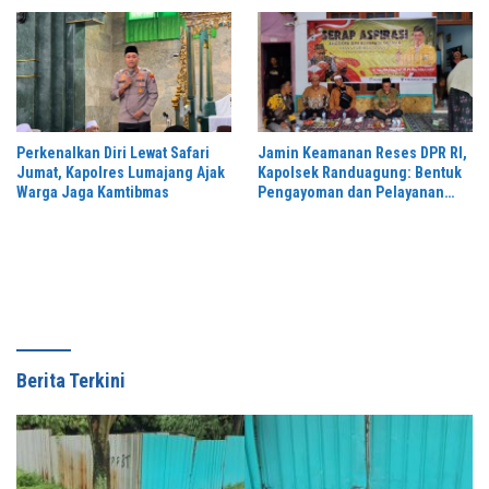
Perkenalkan Diri Lewat Safari
Jamin Keamanan Reses DPR RI,
Jumat, Kapolres Lumajang Ajak
Kapolsek Randuagung: Bentuk
Warga Jaga Kamtibmas
Pengayoman dan Pelayanan
Warga
Berita Terkini