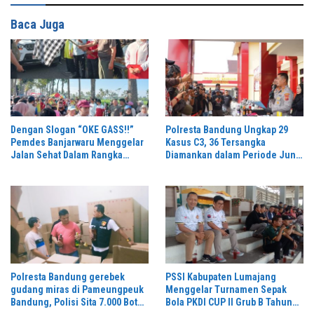
Baca Juga
Dengan Slogan “OKE GASS!!”
Polresta Bandung Ungkap 29
Pemdes Banjarwaru Menggelar
Kasus C3, 36 Tersangka
Jalan Sehat Dalam Rangka
Diamankan dalam Periode Juni-
Memeriahkan HUT RI ke-81 di
Juli 2026
Ikuti Oleh Ribuan Peserta
Polresta Bandung gerebek
PSSI Kabupaten Lumajang
gudang miras di Pameungpeuk
Menggelar Turnamen Sepak
Bandung, Polisi Sita 7.000 Botol
Bola PKDI CUP II Grub B Tahun