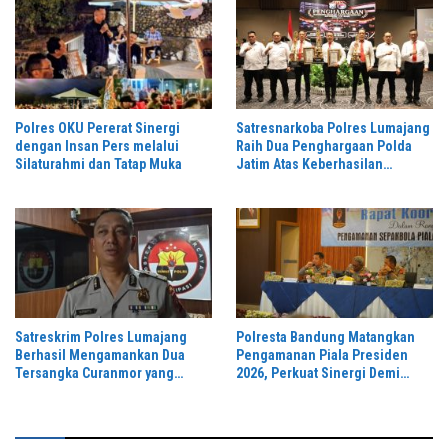
Polres OKU Pererat Sinergi
Satresnarkoba Polres Lumajang
dengan Insan Pers melalui
Raih Dua Penghargaan Polda
Silaturahmi dan Tatap Muka
Jatim Atas Keberhasilan
Tingkatkan Respond Kasus
Narkoba
Satreskrim Polres Lumajang
Polresta Bandung Matangkan
Berhasil Mengamankan Dua
Pengamanan Piala Presiden
Tersangka Curanmor yang
2026, Perkuat Sinergi Demi
Beraksi di Depan Toko Kosmetik
Turnamen Aman dan Kondusif