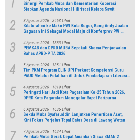
1
Sinergi Pemkab Muba dan Kementerian Koperasi
Siapkan Agenda Nasional Hilirisasi Kelapa Sawit
8 Agustus 2026
2463 Lihat
2
Silaturahmi ke Mako PWI Kota Bogor, Kang Andy Jualan
Gagasan Ini Sebagai Modal Maju di Konferprov PWI
Jabar
4 Agustus 2026
1883 Lihat
3
PEMKAB dan DPRD MUBA Sepakati Skema Penjadwalan
Bahas APBD-P TA 2026
5 Agustus 2026
1851 Lihat
4
Tim PKM Program ELIN UPI Perkuat Kompetensi Guru
PAUD Melalui Pelatihan AI Untuk Pembelajaran Literasi
dan Numerasi
4 Agustus 2026
1819 Lihat
5
Peringati Hari Jadi Kota Pagaralam Ke-25 Tahun 2026,
DPRD Kota Pagaralam Menggelar Rapat Paripurna
6 Agustus 2026
1636 Lihat
6
Sekda Muba Syafaruddin Lanjutkan Penertiban Aset,
Kini Fokus Perjelas Tapal Batas Desa di Lawang Wetan
7 Agustus 2026
1624 Lihat
7
Pemkab Muba Gerak Cepat Amankan Siswa SMAN 2