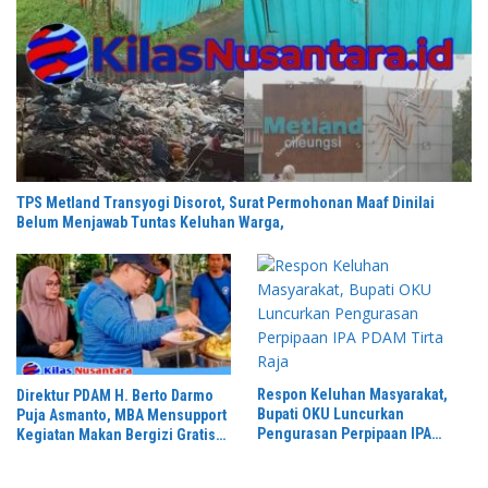
TPS Metland Transyogi Disorot, Surat Permohonan Maaf Dinilai
Belum Menjawab Tuntas Keluhan Warga,
Respon Keluhan Masyarakat,
Direktur PDAM H. Berto Darmo
Bupati OKU Luncurkan
Puja Asmanto, MBA Mensupport
Pengurasan Perpipaan IPA
Kegiatan Makan Bergizi Gratis
PDAM Tirta Raja
Bersama