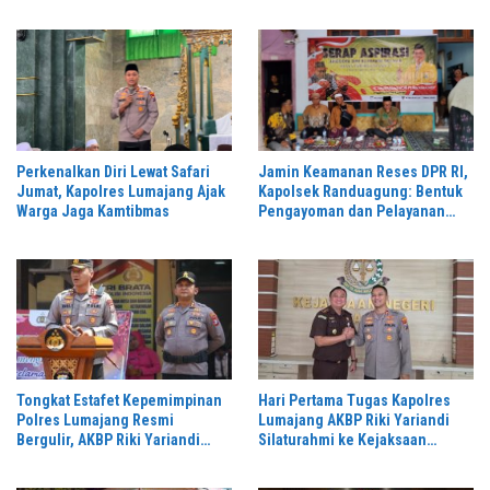
Berbagai Merek
2026 di Stadion Semeru
Perkenalkan Diri Lewat Safari
Jamin Keamanan Reses DPR RI,
Jumat, Kapolres Lumajang Ajak
Kapolsek Randuagung: Bentuk
Warga Jaga Kamtibmas
Pengayoman dan Pelayanan
Warga
Tongkat Estafet Kepemimpinan
Hari Pertama Tugas Kapolres
Polres Lumajang Resmi
Lumajang AKBP Riki Yariandi
Bergulir, AKBP Riki Yariandi
Silaturahmi ke Kejaksaan
Gelorakan Semagat “Jogo
Negeri Perkuat Sinergitas
Jatim”
Penegakan Hukum