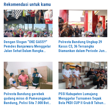
Rekomendasi untuk kamu
Dengan Slogan “OKE GASS!!”
Polresta Bandung Ungkap 29
Pemdes Banjarwaru Menggelar
Kasus C3, 36 Tersangka
Jalan Sehat Dalam Rangka
Diamankan dalam Periode Juni-
Memeriahkan HUT RI ke-81 di
Juli 2026
Ikuti Oleh Ribuan Peserta
Polresta Bandung gerebek
PSSI Kabupaten Lumajang
gudang miras di Pameungpeuk
Menggelar Turnamen Sepak
Bandung, Polisi Sita 7.000 Botol
Bola PKDI CUP II Grub B Tahun
Berbagai Merek
2026 di Stadion Semeru