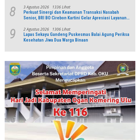
3 Agustus 2026
1336 Lihat
8
Perkuat Sinergi dan Keamanan Transaksi Nasabah
Senior, BRI BO Cirebon Kartini Gelar Apresiasi Layanan
Pensiunan
2 Agustus 2026
1306 Lihat
9
Lapas Sekayu Gandeng Puskesmas Balai Agung Periksa
Kesehatan Jiwa Dua Warga Binaan