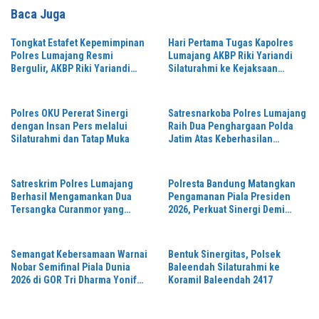
Baca Juga
Tongkat Estafet Kepemimpinan
Hari Pertama Tugas Kapolres
Polres Lumajang Resmi
Lumajang AKBP Riki Yariandi
Bergulir, AKBP Riki Yariandi
Silaturahmi ke Kejaksaan
Gelorakan Semagat “Jogo
Negeri Perkuat Sinergitas
Jatim”
Penegakan Hukum
Polres OKU Pererat Sinergi
Satresnarkoba Polres Lumajang
dengan Insan Pers melalui
Raih Dua Penghargaan Polda
Silaturahmi dan Tatap Muka
Jatim Atas Keberhasilan
Tingkatkan Respond Kasus
Narkoba
Satreskrim Polres Lumajang
Polresta Bandung Matangkan
Berhasil Mengamankan Dua
Pengamanan Piala Presiden
Tersangka Curanmor yang
2026, Perkuat Sinergi Demi
Beraksi di Depan Toko Kosmetik
Turnamen Aman dan Kondusif
Semangat Kebersamaan Warnai
Bentuk Sinergitas, Polsek
Nobar Semifinal Piala Dunia
Baleendah Silaturahmi ke
2026 di GOR Tri Dharma Yonif
Koramil Baleendah 2417
330/Tri Dharma