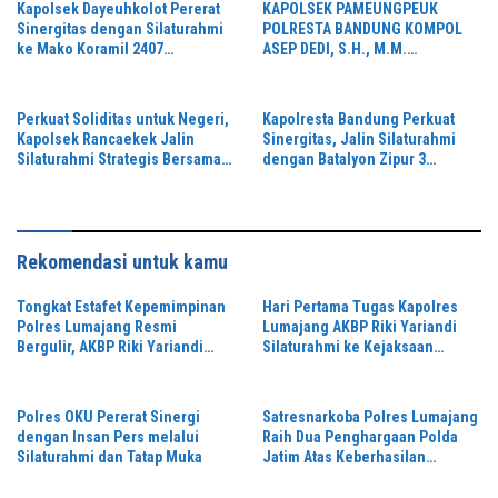
Kapolsek Dayeuhkolot Pererat
KAPOLSEK PAMEUNGPEUK
Sinergitas dengan Silaturahmi
POLRESTA BANDUNG KOMPOL
ke Mako Koramil 2407
ASEP DEDI, S.H., M.M.
Dayeuhkolot
SILATURAHMI KE KORAMIL
2405/ARJASARI, PERKUAT
SINERGITAS JAGA KEAMANAN
Perkuat Soliditas untuk Negeri,
Kapolresta Bandung Perkuat
Kapolsek Rancaekek Jalin
Sinergitas, Jalin Silaturahmi
Silaturahmi Strategis Bersama
dengan Batalyon Zipur 3
Koramil 2401/Rancaekek
Pangalengan
Rekomendasi untuk kamu
Tongkat Estafet Kepemimpinan
Hari Pertama Tugas Kapolres
Polres Lumajang Resmi
Lumajang AKBP Riki Yariandi
Bergulir, AKBP Riki Yariandi
Silaturahmi ke Kejaksaan
Gelorakan Semagat “Jogo
Negeri Perkuat Sinergitas
Jatim”
Penegakan Hukum
Polres OKU Pererat Sinergi
Satresnarkoba Polres Lumajang
dengan Insan Pers melalui
Raih Dua Penghargaan Polda
Silaturahmi dan Tatap Muka
Jatim Atas Keberhasilan
Tingkatkan Respond Kasus
Narkoba