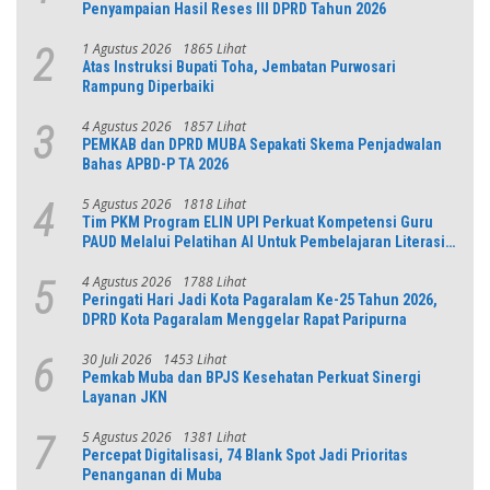
Penyampaian Hasil Reses III DPRD Tahun 2026
1 Agustus 2026
1865 Lihat
2
Atas Instruksi Bupati Toha, Jembatan Purwosari
Rampung Diperbaiki
4 Agustus 2026
1857 Lihat
3
PEMKAB dan DPRD MUBA Sepakati Skema Penjadwalan
Bahas APBD-P TA 2026
5 Agustus 2026
1818 Lihat
4
Tim PKM Program ELIN UPI Perkuat Kompetensi Guru
PAUD Melalui Pelatihan AI Untuk Pembelajaran Literasi
dan Numerasi
4 Agustus 2026
1788 Lihat
5
Peringati Hari Jadi Kota Pagaralam Ke-25 Tahun 2026,
DPRD Kota Pagaralam Menggelar Rapat Paripurna
30 Juli 2026
1453 Lihat
6
Pemkab Muba dan BPJS Kesehatan Perkuat Sinergi
Layanan JKN
5 Agustus 2026
1381 Lihat
7
Percepat Digitalisasi, 74 Blank Spot Jadi Prioritas
Penanganan di Muba