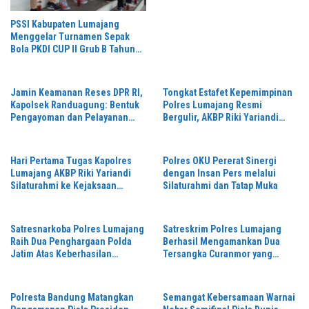
PSSI Kabupaten Lumajang
Menggelar Turnamen Sepak
Bola PKDI CUP II Grub B Tahun
2026 di Stadion Semeru
Jamin Keamanan Reses DPR RI,
Tongkat Estafet Kepemimpinan
Kapolsek Randuagung: Bentuk
Polres Lumajang Resmi
Pengayoman dan Pelayanan
Bergulir, AKBP Riki Yariandi
Warga
Gelorakan Semagat “Jogo
Jatim”
Hari Pertama Tugas Kapolres
Polres OKU Pererat Sinergi
Lumajang AKBP Riki Yariandi
dengan Insan Pers melalui
Silaturahmi ke Kejaksaan
Silaturahmi dan Tatap Muka
Negeri Perkuat Sinergitas
Penegakan Hukum
Satresnarkoba Polres Lumajang
Satreskrim Polres Lumajang
Raih Dua Penghargaan Polda
Berhasil Mengamankan Dua
Jatim Atas Keberhasilan
Tersangka Curanmor yang
Tingkatkan Respond Kasus
Beraksi di Depan Toko Kosmetik
Narkoba
Polresta Bandung Matangkan
Semangat Kebersamaan Warnai