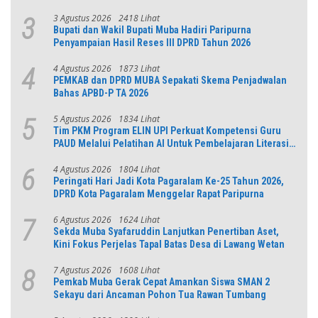
Jabar
3 Agustus 2026
2418 Lihat
3
Bupati dan Wakil Bupati Muba Hadiri Paripurna
Penyampaian Hasil Reses III DPRD Tahun 2026
4 Agustus 2026
1873 Lihat
4
PEMKAB dan DPRD MUBA Sepakati Skema Penjadwalan
Bahas APBD-P TA 2026
5 Agustus 2026
1834 Lihat
5
Tim PKM Program ELIN UPI Perkuat Kompetensi Guru
PAUD Melalui Pelatihan AI Untuk Pembelajaran Literasi
dan Numerasi
4 Agustus 2026
1804 Lihat
6
Peringati Hari Jadi Kota Pagaralam Ke-25 Tahun 2026,
DPRD Kota Pagaralam Menggelar Rapat Paripurna
6 Agustus 2026
1624 Lihat
7
Sekda Muba Syafaruddin Lanjutkan Penertiban Aset,
Kini Fokus Perjelas Tapal Batas Desa di Lawang Wetan
7 Agustus 2026
1608 Lihat
8
Pemkab Muba Gerak Cepat Amankan Siswa SMAN 2
Sekayu dari Ancaman Pohon Tua Rawan Tumbang