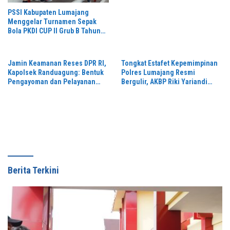
PSSI Kabupaten Lumajang
Menggelar Turnamen Sepak
Bola PKDI CUP II Grub B Tahun
2026 di Stadion Semeru
Jamin Keamanan Reses DPR RI,
Tongkat Estafet Kepemimpinan
Kapolsek Randuagung: Bentuk
Polres Lumajang Resmi
Pengayoman dan Pelayanan
Bergulir, AKBP Riki Yariandi
Warga
Gelorakan Semagat “Jogo
Jatim”
Berita Terkini