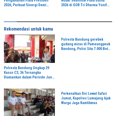
Pengamanan Piala Presiden
Nobar Semifinal Piala Dunia
2026, Perkuat Sinergi Demi
2026 di GOR Tri Dharma Yonif
Turnamen Aman dan Kondusif
330/Tri Dharma
Rekomendasi untuk kamu
Polresta Bandung gerebek
gudang miras di Pameungpeuk
Bandung, Polisi Sita 7.000 Botol
Berbagai Merek
Polresta Bandung Ungkap 29
Kasus C3, 36 Tersangka
Diamankan dalam Periode Juni-
Juli 2026
Perkenalkan Diri Lewat Safari
Jumat, Kapolres Lumajang Ajak
Warga Jaga Kamtibmas