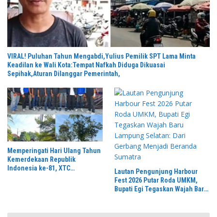
VIRAL! Puluhan Tahun Mengabdi,Yulius Pemilik SPT Lama Minta
Keadilan ke Wali Kota:Tempat Nafkah Diduga Dikuasai
Sepihak,Aturan Dilanggar Pemerintah,
Memperingati Hari Ulang Tahun
Kemerdekaan Republik
Indonesia ke-81, XTC
Lautan Pengunjung Harbour
Solokanjeruk Mengikuti
Fest 2026 Putar Roda UMKM,
Kegiatan Lomba Gerak Jalan
Bupati Egi Tegaskan Wajah Baru
Lampung Selatan: Dari Gerbang
Menjadi Beranda Sumatra