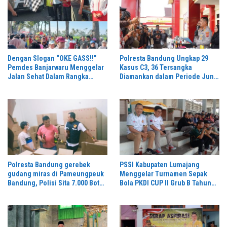
Dengan Slogan “OKE GASS!!”
Polresta Bandung Ungkap 29
Pemdes Banjarwaru Menggelar
Kasus C3, 36 Tersangka
Jalan Sehat Dalam Rangka
Diamankan dalam Periode Juni-
Memeriahkan HUT RI ke-81 di
Juli 2026
Ikuti Oleh Ribuan Peserta
Polresta Bandung gerebek
PSSI Kabupaten Lumajang
gudang miras di Pameungpeuk
Menggelar Turnamen Sepak
Bandung, Polisi Sita 7.000 Botol
Bola PKDI CUP II Grub B Tahun
Berbagai Merek
2026 di Stadion Semeru