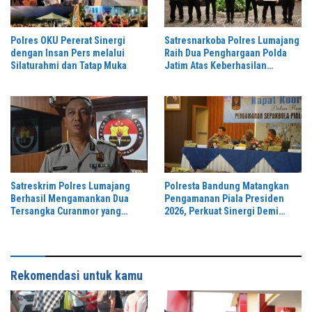
Polres OKU Pererat Sinergi
Satresnarkoba Polres Lumajang
dengan Insan Pers melalui
Raih Dua Penghargaan Polda
Silaturahmi dan Tatap Muka
Jatim Atas Keberhasilan
Tingkatkan Respond Kasus
Narkoba
Satreskrim Polres Lumajang
Polresta Bandung Matangkan
Berhasil Mengamankan Dua
Pengamanan Piala Presiden
Tersangka Curanmor yang
2026, Perkuat Sinergi Demi
Beraksi di Depan Toko Kosmetik
Turnamen Aman dan Kondusif
Rekomendasi untuk kamu