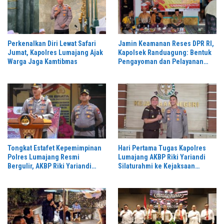
Perkenalkan Diri Lewat Safari
Jamin Keamanan Reses DPR RI,
Jumat, Kapolres Lumajang Ajak
Kapolsek Randuagung: Bentuk
Warga Jaga Kamtibmas
Pengayoman dan Pelayanan
Warga
Tongkat Estafet Kepemimpinan
Hari Pertama Tugas Kapolres
Polres Lumajang Resmi
Lumajang AKBP Riki Yariandi
Bergulir, AKBP Riki Yariandi
Silaturahmi ke Kejaksaan
Gelorakan Semagat “Jogo
Negeri Perkuat Sinergitas
Jatim”
Penegakan Hukum