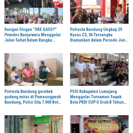
Dengan Slogan “OKE GASS!!”
Polresta Bandung Ungkap 29
Pemdes Banjarwaru Menggelar
Kasus C3, 36 Tersangka
Jalan Sehat Dalam Rangka
Diamankan dalam Periode Juni-
Memeriahkan HUT RI ke-81 di
Juli 2026
Ikuti Oleh Ribuan Peserta
Polresta Bandung gerebek
PSSI Kabupaten Lumajang
gudang miras di Pameungpeuk
Menggelar Turnamen Sepak
Bandung, Polisi Sita 7.000 Botol
Bola PKDI CUP II Grub B Tahun
Berbagai Merek
2026 di Stadion Semeru