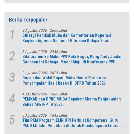
Berita Terpopuler
8 Agustus 2026
2666 Lihat
1
Sinergi Pemkab Muba dan Kementerian Koperasi
Siapkan Agenda Nasional Hilirisasi Kelapa Sawit
8 Agustus 2026
2456 Lihat
2
Silaturahmi ke Mako PWI Kota Bogor, Kang Andy Jualan
Gagasan Ini Sebagai Modal Maju di Konferprov PWI
Jabar
3 Agustus 2026
2425 Lihat
3
Bupati dan Wakil Bupati Muba Hadiri Paripurna
Penyampaian Hasil Reses III DPRD Tahun 2026
4 Agustus 2026
1880 Lihat
4
PEMKAB dan DPRD MUBA Sepakati Skema Penjadwalan
Bahas APBD-P TA 2026
5 Agustus 2026
1843 Lihat
5
Tim PKM Program ELIN UPI Perkuat Kompetensi Guru
PAUD Melalui Pelatihan AI Untuk Pembelajaran Literasi
dan Numerasi