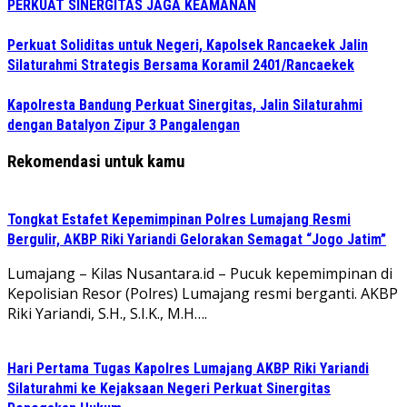
PERKUAT SINERGITAS JAGA KEAMANAN
Perkuat Soliditas untuk Negeri, Kapolsek Rancaekek Jalin
Silaturahmi Strategis Bersama Koramil 2401/Rancaekek
Kapolresta Bandung Perkuat Sinergitas, Jalin Silaturahmi
dengan Batalyon Zipur 3 Pangalengan
Rekomendasi untuk kamu
Tongkat Estafet Kepemimpinan Polres Lumajang Resmi
Bergulir, AKBP Riki Yariandi Gelorakan Semagat “Jogo Jatim”
Lumajang – Kilas Nusantara.id – Pucuk kepemimpinan di
Kepolisian Resor (Polres) Lumajang resmi berganti. AKBP
Riki Yariandi, S.H., S.I.K., M.H….
Hari Pertama Tugas Kapolres Lumajang AKBP Riki Yariandi
Silaturahmi ke Kejaksaan Negeri Perkuat Sinergitas