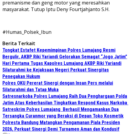
premanisme dan geng motor yang meresahkan
masyarakat. Tutup Iptu Deny Fourtjahjanto S.H.
#Humas_Polsek_Ibun
Berita Terkait
Tongkat Estafet Kepemimpinan Polres Lumajang Resmi
Bergulir, AKBP Riki Yariandi Gelorakan Semagat “Jogo Jatim”
Hari Pertama Tugas Kapolres Lumajang AKBP Riki Yariandi
Silaturahmi ke Kejaksaan Negeri Perkuat Sinergitas
Penegakan Hukum
Polres OKU Pererat Sinergi dengan Insan Pers melalui
Silaturahmi dan Tatap Muka
Satresnarkoba Polres Lumajang Raih Dua Penghargaan Polda
Jatim Atas Keberhasilan Tingkatkan Respond Kasus Narkoba
Satreskrim Polres Lumajang Berhasil Mengamankan Dua
Tersangka Curanmor yang Beraksi di Depan Toko Kosmetik
Polresta Bandung Matangkan Pengamanan Piala Presiden
2026, Perkuat Sinergi Demi Turnamen Aman dan Kondusif