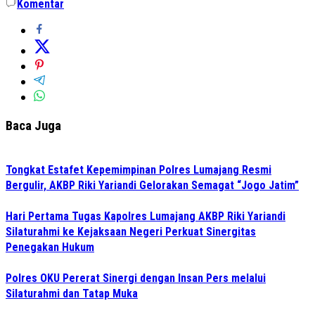
Komentar
Baca Juga
Tongkat Estafet Kepemimpinan Polres Lumajang Resmi
Bergulir, AKBP Riki Yariandi Gelorakan Semagat “Jogo Jatim”
Hari Pertama Tugas Kapolres Lumajang AKBP Riki Yariandi
Silaturahmi ke Kejaksaan Negeri Perkuat Sinergitas
Penegakan Hukum
Polres OKU Pererat Sinergi dengan Insan Pers melalui
Silaturahmi dan Tatap Muka