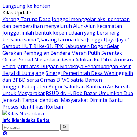
Langsung ke konten
Kilas Update
Karang Taruna Desa Jonggol menggelar aksi penataan
dan pembersihan menyeluruh Alun-Alun kecamatan
Jonggol.inilah bentuk kepemudaan yang bersinergi
bersama sama “,karang taruna desa Jonggol Jaya Jaya,”
Sambut HUT RI ke-81, FPK Kabupaten Bogor Gelar
Gerakan Pembagian Bendera Merah Putih Serentak
Ormas Squad Nusantara Resmi Adukan Ke Ditreskrimsus
Polda Jatim atas Dugaan Maraknya Penambangan Pasir
Ilegal di Lumajang
Sinergi Pemerintah Desa Weninggalih
dan BPBD serta Ormas DPAC satria Banten
Jonggol,Kabupaten Bogor Salurkan Bantuan Air Bersih
untuk Masyarakat
RSUD dr. H. Bob Bazar Umumkan Dua
Jenazah Tanpa Identitas, Masyarakat Diminta Bantu
Proses Identifikasi Korban
Info Iklan
Indeks Berita