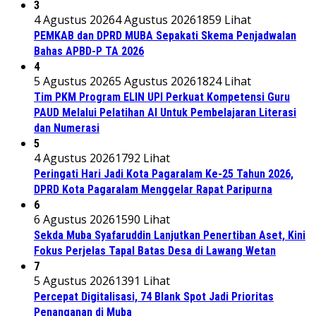
3
4 Agustus 2026
4 Agustus 2026
1859 Lihat
PEMKAB dan DPRD MUBA Sepakati Skema Penjadwalan
Bahas APBD-P TA 2026
4
5 Agustus 2026
5 Agustus 2026
1824 Lihat
Tim PKM Program ELIN UPI Perkuat Kompetensi Guru
PAUD Melalui Pelatihan AI Untuk Pembelajaran Literasi
dan Numerasi
5
4 Agustus 2026
1792 Lihat
Peringati Hari Jadi Kota Pagaralam Ke-25 Tahun 2026,
DPRD Kota Pagaralam Menggelar Rapat Paripurna
6
6 Agustus 2026
1590 Lihat
Sekda Muba Syafaruddin Lanjutkan Penertiban Aset, Kini
Fokus Perjelas Tapal Batas Desa di Lawang Wetan
7
5 Agustus 2026
1391 Lihat
Percepat Digitalisasi, 74 Blank Spot Jadi Prioritas
Penanganan di Muba