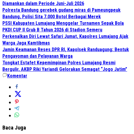
Diamankan dalam Periode Juni-Juli 2026
Polresta Bandung gerebek gudang miras di Pameungpeuk
Bandung, Polisi Sita 7.000 Botol Berbagai Merek
PSSI Kabupaten Lumajang Menggelar Turnamen Sepak Bola
PKDI CUP II Grub B Tahun 2026 di Stadion Semeru
Perkenalkan Diri Lewat Safari Jumat, Kapolres Lumajang Ajak
Warga Jaga Kamtibmas
Jamin Keamanan Reses DPR RI, Kapolsek Randuagung: Bentuk
Pengayoman dan Pelayanan Warga
Tongkat Estafet Kepemimpinan Polres Lumajang Resmi
Bergulir, AKBP Riki Yariandi Gelorakan Semagat “Jogo Jatim”
Komentar
Baca Juga