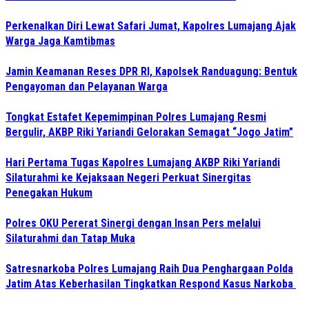
Perkenalkan Diri Lewat Safari Jumat, Kapolres Lumajang Ajak
Warga Jaga Kamtibmas
Jamin Keamanan Reses DPR RI, Kapolsek Randuagung: Bentuk
Pengayoman dan Pelayanan Warga
Tongkat Estafet Kepemimpinan Polres Lumajang Resmi
Bergulir, AKBP Riki Yariandi Gelorakan Semagat “Jogo Jatim”
Hari Pertama Tugas Kapolres Lumajang AKBP Riki Yariandi
Silaturahmi ke Kejaksaan Negeri Perkuat Sinergitas
Penegakan Hukum
Polres OKU Pererat Sinergi dengan Insan Pers melalui
Silaturahmi dan Tatap Muka
Satresnarkoba Polres Lumajang Raih Dua Penghargaan Polda
Jatim Atas Keberhasilan Tingkatkan Respond Kasus Narkoba