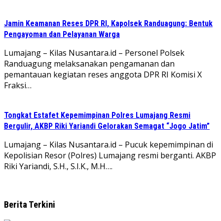
Jamin Keamanan Reses DPR RI, Kapolsek Randuagung: Bentuk
Pengayoman dan Pelayanan Warga
Lumajang – Kilas Nusantara.id – Personel Polsek
Randuagung melaksanakan pengamanan dan
pemantauan kegiatan reses anggota DPR RI Komisi X
Fraksi…
Tongkat Estafet Kepemimpinan Polres Lumajang Resmi
Bergulir, AKBP Riki Yariandi Gelorakan Semagat “Jogo Jatim”
Lumajang – Kilas Nusantara.id – Pucuk kepemimpinan di
Kepolisian Resor (Polres) Lumajang resmi berganti. AKBP
Riki Yariandi, S.H., S.I.K., M.H….
Berita Terkini