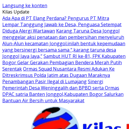
Langsung ke konten
Kilas Update
Ada Apa di PT Elang Perdana? Pengurus PT Mitra
Lempar Tanggung Jawab ke Desa, Penguasa Setempat
Diduga Alergi Wartawan
Karang Taruna Desa Jonggol
menggelar aksi penataan dan pembersihan menyeluruh
Alun-Alun kecamatan Jonggol.inilah bentuk kepemudaan
yang bersinergi bersama sama “,karang taruna desa
Jonggol Jaya Jaya,”
Sambut HUT RI ke-81, FPK Kabupaten
Bogor Gelar Gerakan Pembagian Bendera Merah Putih
Serentak
Ormas Squad Nusantara Resmi Adukan Ke
Ditreskrimsus Polda Jatim atas Dugaan Maraknya
Penambangan Pasir Ilegal di Lumajang
Sinergi
Pemerintah Desa Weninggalih dan BPBD serta Ormas
DPAC satria Banten Jonggol,Kabupaten Bogor Salurkan
Bantuan Air Bersih untuk Masyarakat