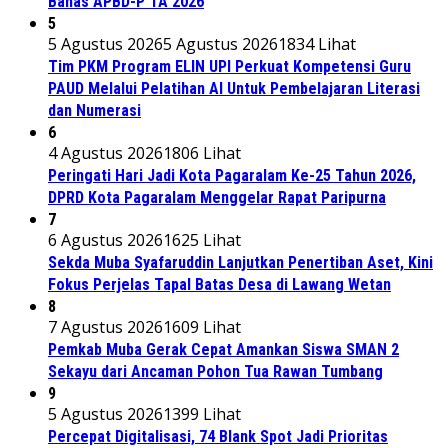
Bahas APBD-P TA 2026
5
5 Agustus 2026
5 Agustus 2026
1834 Lihat
Tim PKM Program ELIN UPI Perkuat Kompetensi Guru
PAUD Melalui Pelatihan AI Untuk Pembelajaran Literasi
dan Numerasi
6
4 Agustus 2026
1806 Lihat
Peringati Hari Jadi Kota Pagaralam Ke-25 Tahun 2026,
DPRD Kota Pagaralam Menggelar Rapat Paripurna
7
6 Agustus 2026
1625 Lihat
Sekda Muba Syafaruddin Lanjutkan Penertiban Aset, Kini
Fokus Perjelas Tapal Batas Desa di Lawang Wetan
8
7 Agustus 2026
1609 Lihat
Pemkab Muba Gerak Cepat Amankan Siswa SMAN 2
Sekayu dari Ancaman Pohon Tua Rawan Tumbang
9
5 Agustus 2026
1399 Lihat
Percepat Digitalisasi, 74 Blank Spot Jadi Prioritas