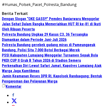
#Humas_Polsek_Pacet_Polresta_Bandung
Berita Terkait
Dengan Slogan “OKE GASS!!” Pemdes Banjarwaru Menggelar
Jalan Sehat Dalam Rangka Memeriahkan HUT RI ke-81 di Ikuti
Oleh Ribuan Peserta
Polresta Bandung Ungkap 29 Kasus C3, 36 Tersangka
Diamankan dalam Periode Juni-Juli 2026
Polresta Bandung gerebek gudang miras di Pameungpeuk
Bandung, Polisi Sita 7.000 Botol Berbagai Merek
PSSI Kabupaten Lumajang Menggelar Turnamen Sepak Bola
PKDI CUP II Grub B Tahun 2026 di Stadion Semeru
Perkenalkan Diri Lewat Safari Jumat, Kapolres Lumajang Ajak
Warga Jaga Kamtibmas
Jamin Keamanan Reses DPR RI, Kapolsek Randuagung: Bentuk
Pengayoman dan Pelayanan Warga
Komentar