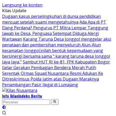
Langsung ke konten
Kilas Update
Dugaan kasus perselingkuhan di dunia pendidikan
mencuat setelah suami mengetahuinya
Ada Apa di PT
Elang Perdana? Pengurus PT Mitra Lempar Tanggung
Jawab ke Desa, Penguasa Setempat Diduga Alergi
Wartawan
Karang Taruna Desa Jonggol menggelar aksi
penataan dan pembersihan menyeluruh Alun-Alun
kecamatan Jonggol.inilah bentuk kepemudaan yang
bersinergi bersama sama “,karang taruna desa Jonggol
Jaya Jaya,”
Sambut HUT RI ke-81, FPK Kabupaten Bogor
Gelar Gerakan Pembagian Bendera Merah Putih
Serentak
Ormas Squad Nusantara Resmi Adukan Ke
Ditreskrimsus Polda Jatim atas Dugaan Maraknya
Penambangan Pasir Ilegal di Lumajang
Info Iklan
Indeks Berita