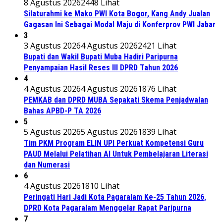
8 Agustus 2026
2448 Lihat
Silaturahmi ke Mako PWI Kota Bogor, Kang Andy Jualan
Gagasan Ini Sebagai Modal Maju di Konferprov PWI Jabar
3
3 Agustus 2026
4 Agustus 2026
2421 Lihat
Bupati dan Wakil Bupati Muba Hadiri Paripurna
Penyampaian Hasil Reses III DPRD Tahun 2026
4
4 Agustus 2026
4 Agustus 2026
1876 Lihat
PEMKAB dan DPRD MUBA Sepakati Skema Penjadwalan
Bahas APBD-P TA 2026
5
5 Agustus 2026
5 Agustus 2026
1839 Lihat
Tim PKM Program ELIN UPI Perkuat Kompetensi Guru
PAUD Melalui Pelatihan AI Untuk Pembelajaran Literasi
dan Numerasi
6
4 Agustus 2026
1810 Lihat
Peringati Hari Jadi Kota Pagaralam Ke-25 Tahun 2026,
DPRD Kota Pagaralam Menggelar Rapat Paripurna
7