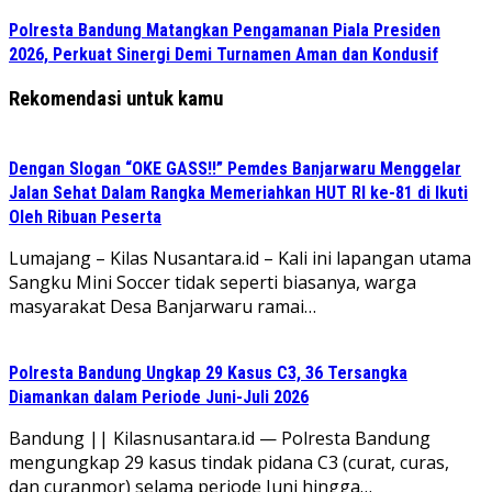
Polresta Bandung Matangkan Pengamanan Piala Presiden
2026, Perkuat Sinergi Demi Turnamen Aman dan Kondusif
Rekomendasi untuk kamu
Dengan Slogan “OKE GASS!!” Pemdes Banjarwaru Menggelar
Jalan Sehat Dalam Rangka Memeriahkan HUT RI ke-81 di Ikuti
Oleh Ribuan Peserta
Lumajang – Kilas Nusantara.id – Kali ini lapangan utama
Sangku Mini Soccer tidak seperti biasanya, warga
masyarakat Desa Banjarwaru ramai…
Polresta Bandung Ungkap 29 Kasus C3, 36 Tersangka
Diamankan dalam Periode Juni-Juli 2026
Bandung || Kilasnusantara.id — Polresta Bandung
mengungkap 29 kasus tindak pidana C3 (curat, curas,
dan curanmor) selama periode Juni hingga…