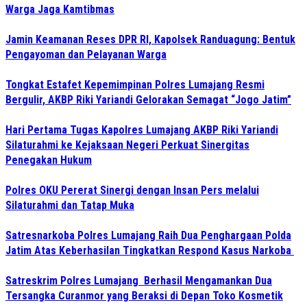
Warga Jaga Kamtibmas
Jamin Keamanan Reses DPR RI, Kapolsek Randuagung: Bentuk
Pengayoman dan Pelayanan Warga
Tongkat Estafet Kepemimpinan Polres Lumajang Resmi
Bergulir, AKBP Riki Yariandi Gelorakan Semagat “Jogo Jatim”
Hari Pertama Tugas Kapolres Lumajang AKBP Riki Yariandi
Silaturahmi ke Kejaksaan Negeri Perkuat Sinergitas
Penegakan Hukum
Polres OKU Pererat Sinergi dengan Insan Pers melalui
Silaturahmi dan Tatap Muka
Satresnarkoba Polres Lumajang Raih Dua Penghargaan Polda
Jatim Atas Keberhasilan Tingkatkan Respond Kasus Narkoba
Satreskrim Polres Lumajang Berhasil Mengamankan Dua
Tersangka Curanmor yang Beraksi di Depan Toko Kosmetik