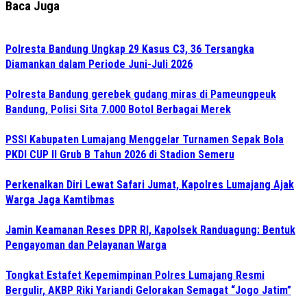
Baca Juga
Polresta Bandung Ungkap 29 Kasus C3, 36 Tersangka
Diamankan dalam Periode Juni-Juli 2026
Polresta Bandung gerebek gudang miras di Pameungpeuk
Bandung, Polisi Sita 7.000 Botol Berbagai Merek
PSSI Kabupaten Lumajang Menggelar Turnamen Sepak Bola
PKDI CUP II Grub B Tahun 2026 di Stadion Semeru
Perkenalkan Diri Lewat Safari Jumat, Kapolres Lumajang Ajak
Warga Jaga Kamtibmas
Jamin Keamanan Reses DPR RI, Kapolsek Randuagung: Bentuk
Pengayoman dan Pelayanan Warga
Tongkat Estafet Kepemimpinan Polres Lumajang Resmi
Bergulir, AKBP Riki Yariandi Gelorakan Semagat “Jogo Jatim”