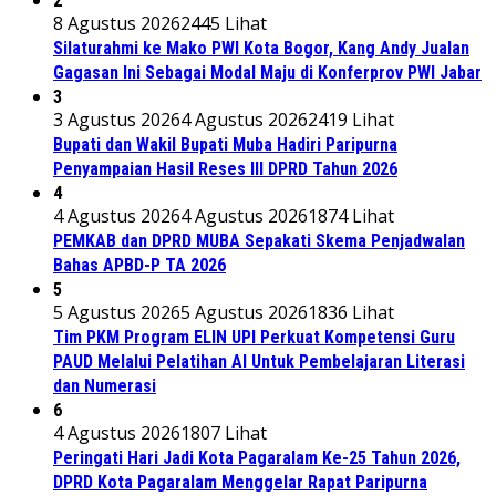
2
8 Agustus 2026
2445 Lihat
Silaturahmi ke Mako PWI Kota Bogor, Kang Andy Jualan
Gagasan Ini Sebagai Modal Maju di Konferprov PWI Jabar
3
3 Agustus 2026
4 Agustus 2026
2419 Lihat
Bupati dan Wakil Bupati Muba Hadiri Paripurna
Penyampaian Hasil Reses III DPRD Tahun 2026
4
4 Agustus 2026
4 Agustus 2026
1874 Lihat
PEMKAB dan DPRD MUBA Sepakati Skema Penjadwalan
Bahas APBD-P TA 2026
5
5 Agustus 2026
5 Agustus 2026
1836 Lihat
Tim PKM Program ELIN UPI Perkuat Kompetensi Guru
PAUD Melalui Pelatihan AI Untuk Pembelajaran Literasi
dan Numerasi
6
4 Agustus 2026
1807 Lihat
Peringati Hari Jadi Kota Pagaralam Ke-25 Tahun 2026,
DPRD Kota Pagaralam Menggelar Rapat Paripurna