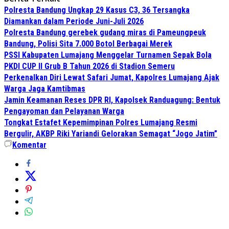
Polresta Bandung Ungkap 29 Kasus C3, 36 Tersangka
Diamankan dalam Periode Juni-Juli 2026
Polresta Bandung gerebek gudang miras di Pameungpeuk
Bandung, Polisi Sita 7.000 Botol Berbagai Merek
PSSI Kabupaten Lumajang Menggelar Turnamen Sepak Bola
PKDI CUP II Grub B Tahun 2026 di Stadion Semeru
Perkenalkan Diri Lewat Safari Jumat, Kapolres Lumajang Ajak
Warga Jaga Kamtibmas
Jamin Keamanan Reses DPR RI, Kapolsek Randuagung: Bentuk
Pengayoman dan Pelayanan Warga
Tongkat Estafet Kepemimpinan Polres Lumajang Resmi
Bergulir, AKBP Riki Yariandi Gelorakan Semagat “Jogo Jatim”
Komentar