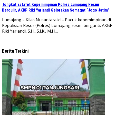
Tongkat Estafet Kepemimpinan Polres Lumajang Resmi
Bergulir, AKBP Riki Yariandi Gelorakan Semagat “Jogo Jatim”
Lumajang – Kilas Nusantara.id – Pucuk kepemimpinan di
Kepolisian Resor (Polres) Lumajang resmi berganti. AKBP
Riki Yariandi, S.H., S.I.K., M.H….
Berita Terkini