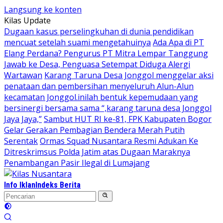
Langsung ke konten
Kilas Update
Dugaan kasus perselingkuhan di dunia pendidikan
mencuat setelah suami mengetahuinya
Ada Apa di PT
Elang Perdana? Pengurus PT Mitra Lempar Tanggung
Jawab ke Desa, Penguasa Setempat Diduga Alergi
Wartawan
Karang Taruna Desa Jonggol menggelar aksi
penataan dan pembersihan menyeluruh Alun-Alun
kecamatan Jonggol.inilah bentuk kepemudaan yang
bersinergi bersama sama “,karang taruna desa Jonggol
Jaya Jaya,”
Sambut HUT RI ke-81, FPK Kabupaten Bogor
Gelar Gerakan Pembagian Bendera Merah Putih
Serentak
Ormas Squad Nusantara Resmi Adukan Ke
Ditreskrimsus Polda Jatim atas Dugaan Maraknya
Penambangan Pasir Ilegal di Lumajang
Info Iklan
Indeks Berita