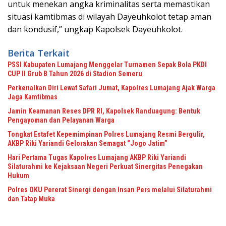
untuk menekan angka kriminalitas serta memastikan
situasi kamtibmas di wilayah Dayeuhkolot tetap aman
dan kondusif,” ungkap Kapolsek Dayeuhkolot.
Berita Terkait
PSSI Kabupaten Lumajang Menggelar Turnamen Sepak Bola PKDI
CUP II Grub B Tahun 2026 di Stadion Semeru
Perkenalkan Diri Lewat Safari Jumat, Kapolres Lumajang Ajak Warga
Jaga Kamtibmas
Jamin Keamanan Reses DPR RI, Kapolsek Randuagung: Bentuk
Pengayoman dan Pelayanan Warga
Tongkat Estafet Kepemimpinan Polres Lumajang Resmi Bergulir,
AKBP Riki Yariandi Gelorakan Semagat “Jogo Jatim”
Hari Pertama Tugas Kapolres Lumajang AKBP Riki Yariandi
Silaturahmi ke Kejaksaan Negeri Perkuat Sinergitas Penegakan
Hukum
Polres OKU Pererat Sinergi dengan Insan Pers melalui Silaturahmi
dan Tatap Muka