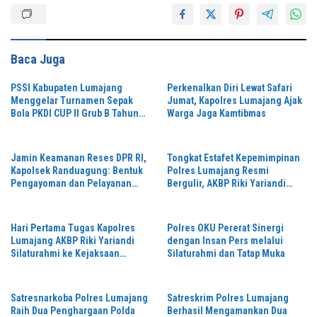
Baca Juga
PSSI Kabupaten Lumajang
Perkenalkan Diri Lewat Safari
Menggelar Turnamen Sepak
Jumat, Kapolres Lumajang Ajak
Bola PKDI CUP II Grub B Tahun
Warga Jaga Kamtibmas
2026 di Stadion Semeru
Jamin Keamanan Reses DPR RI,
Tongkat Estafet Kepemimpinan
Kapolsek Randuagung: Bentuk
Polres Lumajang Resmi
Pengayoman dan Pelayanan
Bergulir, AKBP Riki Yariandi
Warga
Gelorakan Semagat “Jogo
Jatim”
Hari Pertama Tugas Kapolres
Polres OKU Pererat Sinergi
Lumajang AKBP Riki Yariandi
dengan Insan Pers melalui
Silaturahmi ke Kejaksaan
Silaturahmi dan Tatap Muka
Negeri Perkuat Sinergitas
Penegakan Hukum
Satresnarkoba Polres Lumajang
Satreskrim Polres Lumajang
Raih Dua Penghargaan Polda
Berhasil Mengamankan Dua