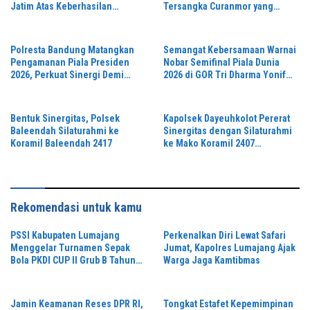
Jatim Atas Keberhasilan
Tersangka Curanmor yang
Tingkatkan Respond Kasus
Beraksi di Depan Toko Kosmetik
Narkoba
Polresta Bandung Matangkan
Semangat Kebersamaan Warnai
Pengamanan Piala Presiden
Nobar Semifinal Piala Dunia
2026, Perkuat Sinergi Demi
2026 di GOR Tri Dharma Yonif
Turnamen Aman dan Kondusif
330/Tri Dharma
Bentuk Sinergitas, Polsek
Kapolsek Dayeuhkolot Pererat
Baleendah Silaturahmi ke
Sinergitas dengan Silaturahmi
Koramil Baleendah 2417
ke Mako Koramil 2407
Dayeuhkolot
Rekomendasi untuk kamu
PSSI Kabupaten Lumajang
Perkenalkan Diri Lewat Safari
Menggelar Turnamen Sepak
Jumat, Kapolres Lumajang Ajak
Bola PKDI CUP II Grub B Tahun
Warga Jaga Kamtibmas
2026 di Stadion Semeru
Jamin Keamanan Reses DPR RI,
Tongkat Estafet Kepemimpinan