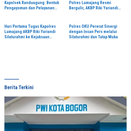
Kapolsek Randuagung: Bentuk
Polres Lumajang Resmi
Pengayoman dan Pelayanan
Bergulir, AKBP Riki Yariandi
Warga
Gelorakan Semagat “Jogo
Jatim”
Hari Pertama Tugas Kapolres
Polres OKU Pererat Sinergi
Lumajang AKBP Riki Yariandi
dengan Insan Pers melalui
Silaturahmi ke Kejaksaan
Silaturahmi dan Tatap Muka
Negeri Perkuat Sinergitas
Penegakan Hukum
Berita Terkini