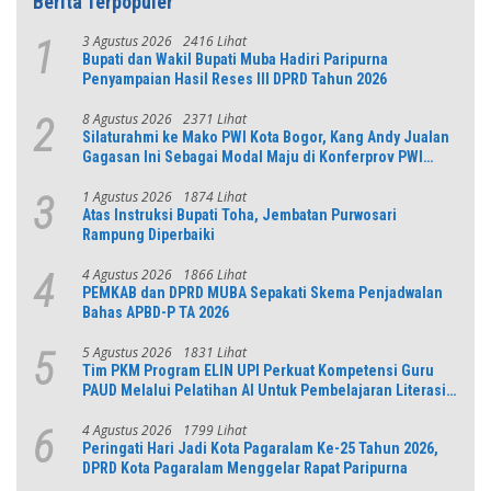
Berita Terpopuler
3 Agustus 2026
2416 Lihat
1
Bupati dan Wakil Bupati Muba Hadiri Paripurna
Penyampaian Hasil Reses III DPRD Tahun 2026
8 Agustus 2026
2371 Lihat
2
Silaturahmi ke Mako PWI Kota Bogor, Kang Andy Jualan
Gagasan Ini Sebagai Modal Maju di Konferprov PWI
Jabar
1 Agustus 2026
1874 Lihat
3
Atas Instruksi Bupati Toha, Jembatan Purwosari
Rampung Diperbaiki
4 Agustus 2026
1866 Lihat
4
PEMKAB dan DPRD MUBA Sepakati Skema Penjadwalan
Bahas APBD-P TA 2026
5 Agustus 2026
1831 Lihat
5
Tim PKM Program ELIN UPI Perkuat Kompetensi Guru
PAUD Melalui Pelatihan AI Untuk Pembelajaran Literasi
dan Numerasi
4 Agustus 2026
1799 Lihat
6
Peringati Hari Jadi Kota Pagaralam Ke-25 Tahun 2026,
DPRD Kota Pagaralam Menggelar Rapat Paripurna