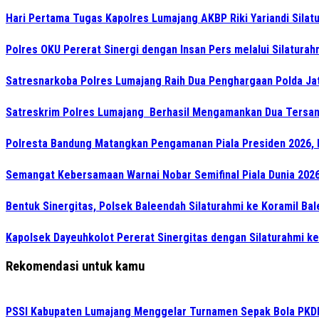
Hari Pertama Tugas Kapolres Lumajang AKBP Riki Yariandi Sila
Polres OKU Pererat Sinergi dengan Insan Pers melalui Silatura
Satresnarkoba Polres Lumajang Raih Dua Penghargaan Polda Ja
Satreskrim Polres Lumajang Berhasil Mengamankan Dua Tersan
Polresta Bandung Matangkan Pengamanan Piala Presiden 2026, 
Semangat Kebersamaan Warnai Nobar Semifinal Piala Dunia 2026 
Bentuk Sinergitas, Polsek Baleendah Silaturahmi ke Koramil Ba
Kapolsek Dayeuhkolot Pererat Sinergitas dengan Silaturahmi k
Rekomendasi untuk kamu
PSSI Kabupaten Lumajang Menggelar Turnamen Sepak Bola PKDI 