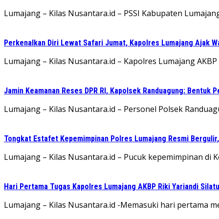
Lumajang – Kilas Nusantara.id – PSSI Kabupaten Lumaja
Perkenalkan Diri Lewat Safari Jumat, Kapolres Lumajang Ajak 
Lumajang – Kilas Nusantara.id – Kapolres Lumajang AKBP Ri
Jamin Keamanan Reses DPR RI, Kapolsek Randuagung: Bentuk 
Lumajang – Kilas Nusantara.id – Personel Polsek Randu
Tongkat Estafet Kepemimpinan Polres Lumajang Resmi Bergulir,
Lumajang – Kilas Nusantara.id – Pucuk kepemimpinan di Kepo
Hari Pertama Tugas Kapolres Lumajang AKBP Riki Yariandi Sila
Lumajang – Kilas Nusantara.id -Memasuki hari pertama menj