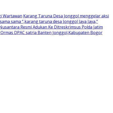
gi Wartawan
Karang Taruna Desa Jonggol menggelar aksi
ama sama “,karang taruna desa Jonggol Jaya Jaya,”
usantara Resmi Adukan Ke Ditreskrimsus Polda Jatim
a Ormas DPAC satria Banten Jonggol,Kabupaten Bogor