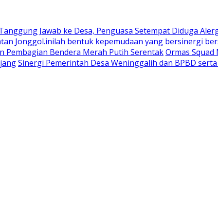
 Tanggung Jawab ke Desa, Penguasa Setempat Diduga Aler
n Jonggol.inilah bentuk kepemudaan yang bersinergi bers
an Pembagian Bendera Merah Putih Serentak
Ormas Squad N
jang
Sinergi Pemerintah Desa Weninggalih dan BPBD sert