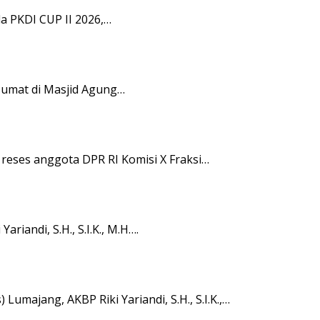
a PKDI CUP II 2026,…
i Jumat di Masjid Agung…
eses anggota DPR RI Komisi X Fraksi…
iandi, S.H., S.I.K., M.H….
umajang, AKBP Riki Yariandi, S.H., S.I.K.,…