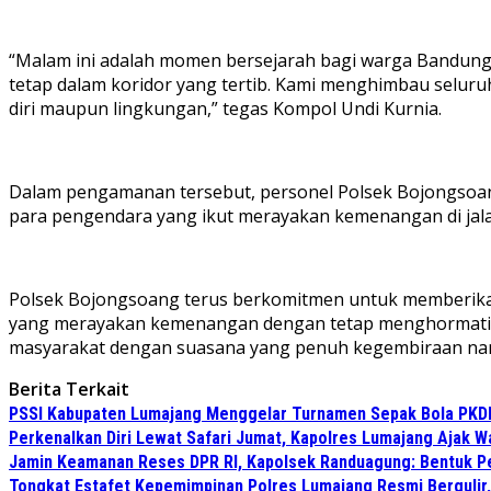
“Malam ini adalah momen bersejarah bagi warga Bandung.
tetap dalam koridor yang tertib. Kami menghimbau seluru
diri maupun lingkungan,” tegas Kompol Undi Kurnia.
Dalam pengamanan tersebut, personel Polsek Bojongsoan
para pengendara yang ikut merayakan kemenangan di jalan 
Polsek Bojongsoang terus berkomitmen untuk memberikan 
yang merayakan kemenangan dengan tetap menghormati se
masyarakat dengan suasana yang penuh kegembiraan na
Berita Terkait
PSSI Kabupaten Lumajang Menggelar Turnamen Sepak Bola PKDI 
Perkenalkan Diri Lewat Safari Jumat, Kapolres Lumajang Ajak 
Jamin Keamanan Reses DPR RI, Kapolsek Randuagung: Bentuk 
Tongkat Estafet Kepemimpinan Polres Lumajang Resmi Bergulir,