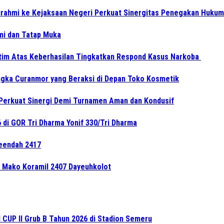
turahmi ke Kejaksaan Negeri Perkuat Sinergitas Penegakan Hukum
hmi dan Tatap Muka
tim Atas Keberhasilan Tingkatkan Respond Kasus Narkoba
gka Curanmor yang Beraksi di Depan Toko Kosmetik
Perkuat Sinergi Demi Turnamen Aman dan Kondusif
di GOR Tri Dharma Yonif 330/Tri Dharma
leendah 2417
e Mako Koramil 2407 Dayeuhkolot
CUP II Grub B Tahun 2026 di Stadion Semeru