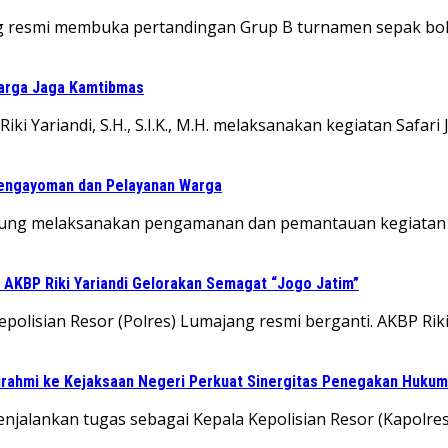
ng resmi membuka pertandingan Grup B turnamen sepak bol
Warga Jaga Kamtibmas
ki Yariandi, S.H., S.I.K., M.H. melaksanakan kegiatan Safar
Pengayoman dan Pelayanan Warga
agung melaksanakan pengamanan dan pemantauan kegiatan r
 AKBP Riki Yariandi Gelorakan Semagat “Jogo Jatim”
lisian Resor (Polres) Lumajang resmi berganti. AKBP Riki Yar
turahmi ke Kejaksaan Negeri Perkuat Sinergitas Penegakan Hukum
alankan tugas sebagai Kepala Kepolisian Resor (Kapolres) L