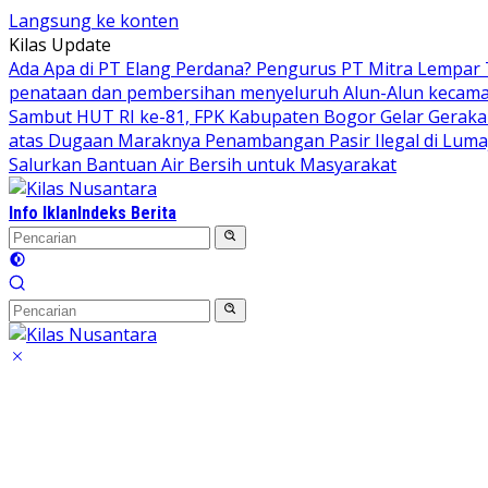
Langsung ke konten
Kilas Update
Ada Apa di PT Elang Perdana? Pengurus PT Mitra Lempar
penataan dan pembersihan menyeluruh Alun-Alun kecamata
Sambut HUT RI ke-81, FPK Kabupaten Bogor Gelar Gerak
atas Dugaan Maraknya Penambangan Pasir Ilegal di Luma
Salurkan Bantuan Air Bersih untuk Masyarakat
Info Iklan
Indeks Berita