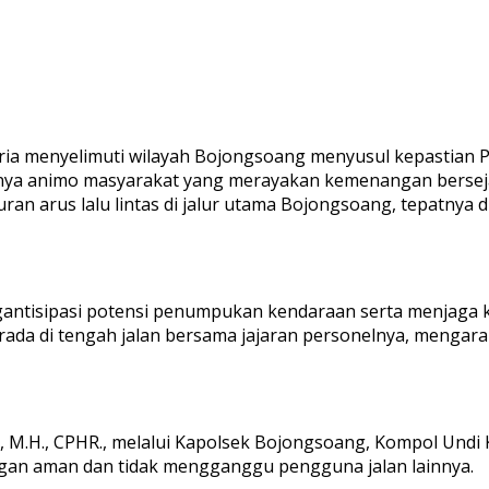
oria menyelimuti wilayah Bojongsoang menyusul kepastian 
inya animo masyarakat yang merayakan kemenangan berseja
ran arus lalu lintas di jalur utama Bojongsoang, tepatny
ngantisipasi potensi penumpukan kendaraan serta menjaga
a di tengah jalan bersama jajaran personelnya, mengarahk
K., M.H., CPHR., melalui Kapolsek Bojongsoang, Kompol Und
gan aman dan tidak mengganggu pengguna jalan lainnya.