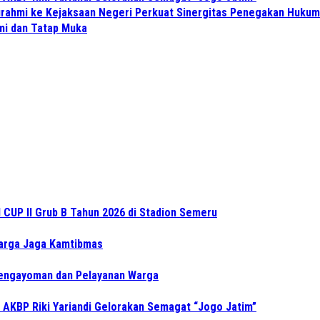
turahmi ke Kejaksaan Negeri Perkuat Sinergitas Penegakan Hukum
hmi dan Tatap Muka
CUP II Grub B Tahun 2026 di Stadion Semeru
Warga Jaga Kamtibmas
Pengayoman dan Pelayanan Warga
 AKBP Riki Yariandi Gelorakan Semagat “Jogo Jatim”