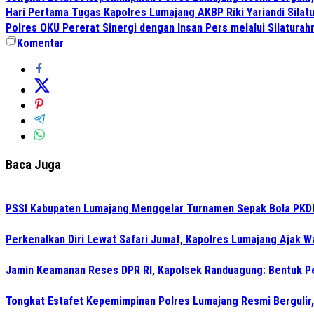
Hari Pertama Tugas Kapolres Lumajang AKBP Riki Yariandi Sila
Polres OKU Pererat Sinergi dengan Insan Pers melalui Silatura
Komentar
Baca Juga
PSSI Kabupaten Lumajang Menggelar Turnamen Sepak Bola PKDI 
Perkenalkan Diri Lewat Safari Jumat, Kapolres Lumajang Ajak 
Jamin Keamanan Reses DPR RI, Kapolsek Randuagung: Bentuk 
Tongkat Estafet Kepemimpinan Polres Lumajang Resmi Bergulir,