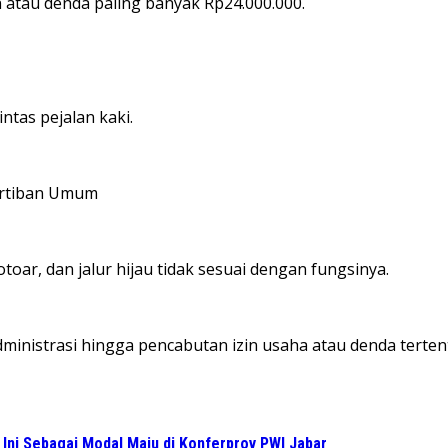
n atau denda paling banyak Rp24.000.000.
intas pejalan kaki.
ertiban Umum
toar, dan jalur hijau tidak sesuai dengan fungsinya.
ministrasi hingga pencabutan izin usaha atau denda terten
Ini Sebagai Modal Maju di Konferprov PWI Jabar