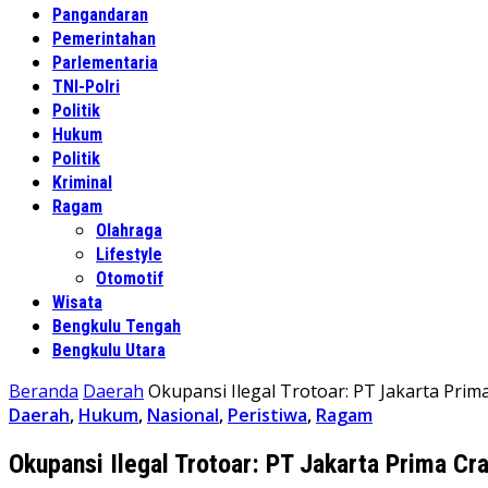
Pangandaran
Pemerintahan
Parlementaria
TNI-Polri
Politik
Hukum
Politik
Kriminal
Ragam
Olahraga
Lifestyle
Otomotif
Wisata
Bengkulu Tengah
Bengkulu Utara
Beranda
Daerah
Okupansi Ilegal Trotoar: PT Jakarta Prim
Daerah
,
Hukum
,
Nasional
,
Peristiwa
,
Ragam
Okupansi Ilegal Trotoar: PT Jakarta Prima Cr