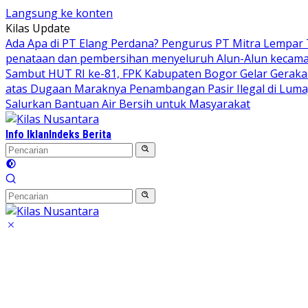
Langsung ke konten
Kilas Update
Ada Apa di PT Elang Perdana? Pengurus PT Mitra Lempar
penataan dan pembersihan menyeluruh Alun-Alun kecamata
Sambut HUT RI ke-81, FPK Kabupaten Bogor Gelar Gerak
atas Dugaan Maraknya Penambangan Pasir Ilegal di Luma
Salurkan Bantuan Air Bersih untuk Masyarakat
Info Iklan
Indeks Berita