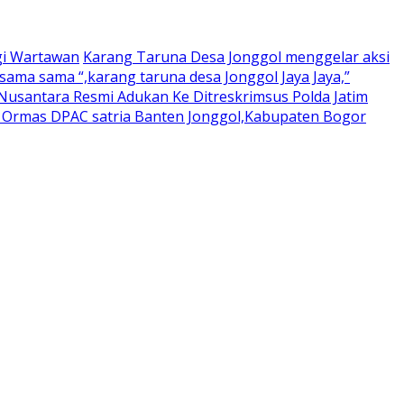
gi Wartawan
Karang Taruna Desa Jonggol menggelar aksi
ama sama “,karang taruna desa Jonggol Jaya Jaya,”
usantara Resmi Adukan Ke Ditreskrimsus Polda Jatim
a Ormas DPAC satria Banten Jonggol,Kabupaten Bogor