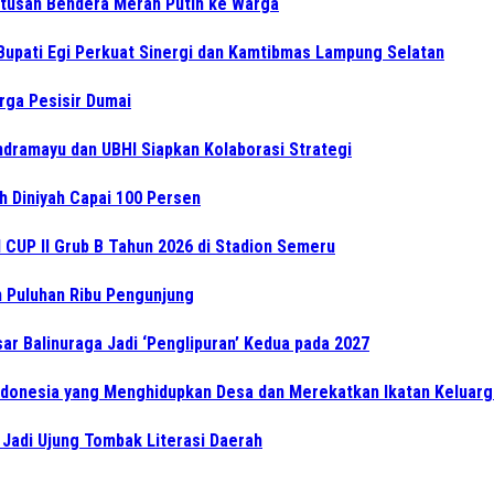
tusan Bendera Merah Putih ke Warga
upati Egi Perkuat Sinergi dan Kamtibmas Lampung Selatan
rga Pesisir Dumai
ndramayu dan UBHI Siapkan Kolaborasi Strategi
 Diniyah Capai 100 Persen
CUP II Grub B Tahun 2026 di Stadion Semeru
an Puluhan Ribu Pengunjung
ar Balinuraga Jadi ‘Penglipuran’ Kedua pada 2027
Indonesia yang Menghidupkan Desa dan Merekatkan Ikatan Keluarg
 Jadi Ujung Tombak Literasi Daerah