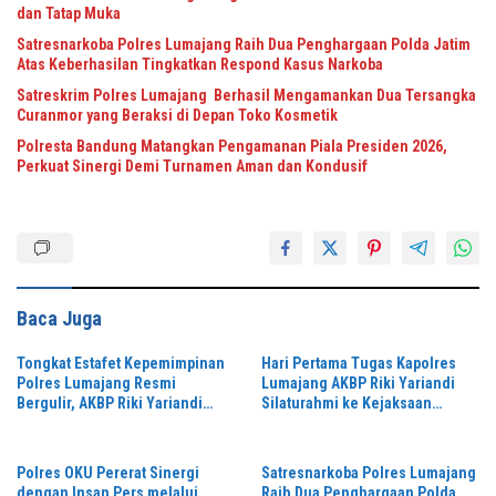
dan Tatap Muka
Satresnarkoba Polres Lumajang Raih Dua Penghargaan Polda Jatim
Atas Keberhasilan Tingkatkan Respond Kasus Narkoba
Satreskrim Polres Lumajang Berhasil Mengamankan Dua Tersangka
Curanmor yang Beraksi di Depan Toko Kosmetik
Polresta Bandung Matangkan Pengamanan Piala Presiden 2026,
Perkuat Sinergi Demi Turnamen Aman dan Kondusif
Baca Juga
Tongkat Estafet Kepemimpinan
Hari Pertama Tugas Kapolres
Polres Lumajang Resmi
Lumajang AKBP Riki Yariandi
Bergulir, AKBP Riki Yariandi
Silaturahmi ke Kejaksaan
Gelorakan Semagat “Jogo
Negeri Perkuat Sinergitas
Jatim”
Penegakan Hukum
Polres OKU Pererat Sinergi
Satresnarkoba Polres Lumajang
dengan Insan Pers melalui
Raih Dua Penghargaan Polda