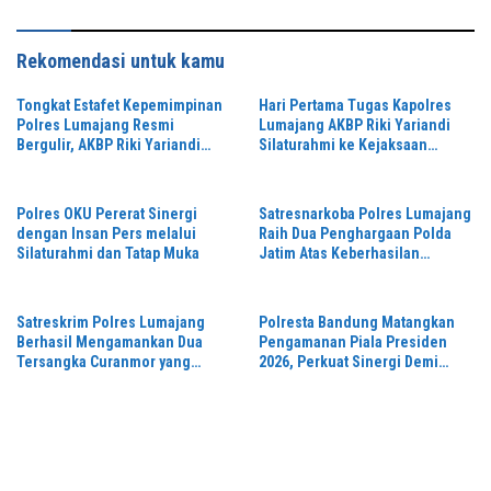
Rekomendasi untuk kamu
Tongkat Estafet Kepemimpinan
Hari Pertama Tugas Kapolres
Polres Lumajang Resmi
Lumajang AKBP Riki Yariandi
Bergulir, AKBP Riki Yariandi
Silaturahmi ke Kejaksaan
Gelorakan Semagat “Jogo
Negeri Perkuat Sinergitas
Jatim”
Penegakan Hukum
Polres OKU Pererat Sinergi
Satresnarkoba Polres Lumajang
dengan Insan Pers melalui
Raih Dua Penghargaan Polda
Silaturahmi dan Tatap Muka
Jatim Atas Keberhasilan
Tingkatkan Respond Kasus
Narkoba
Satreskrim Polres Lumajang
Polresta Bandung Matangkan
Berhasil Mengamankan Dua
Pengamanan Piala Presiden
Tersangka Curanmor yang
2026, Perkuat Sinergi Demi
Beraksi di Depan Toko Kosmetik
Turnamen Aman dan Kondusif