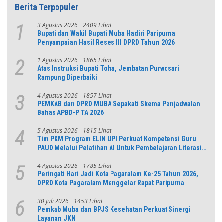
Berita Terpopuler
3 Agustus 2026
2409 Lihat
1
Bupati dan Wakil Bupati Muba Hadiri Paripurna
Penyampaian Hasil Reses III DPRD Tahun 2026
1 Agustus 2026
1865 Lihat
2
Atas Instruksi Bupati Toha, Jembatan Purwosari
Rampung Diperbaiki
4 Agustus 2026
1857 Lihat
3
PEMKAB dan DPRD MUBA Sepakati Skema Penjadwalan
Bahas APBD-P TA 2026
5 Agustus 2026
1815 Lihat
4
Tim PKM Program ELIN UPI Perkuat Kompetensi Guru
PAUD Melalui Pelatihan AI Untuk Pembelajaran Literasi
dan Numerasi
4 Agustus 2026
1785 Lihat
5
Peringati Hari Jadi Kota Pagaralam Ke-25 Tahun 2026,
DPRD Kota Pagaralam Menggelar Rapat Paripurna
30 Juli 2026
1453 Lihat
6
Pemkab Muba dan BPJS Kesehatan Perkuat Sinergi
Layanan JKN