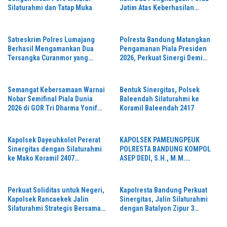
Silaturahmi dan Tatap Muka
Jatim Atas Keberhasilan
Tingkatkan Respond Kasus
Narkoba
Satreskrim Polres Lumajang
Polresta Bandung Matangkan
Berhasil Mengamankan Dua
Pengamanan Piala Presiden
Tersangka Curanmor yang
2026, Perkuat Sinergi Demi
Beraksi di Depan Toko Kosmetik
Turnamen Aman dan Kondusif
Semangat Kebersamaan Warnai
Bentuk Sinergitas, Polsek
Nobar Semifinal Piala Dunia
Baleendah Silaturahmi ke
2026 di GOR Tri Dharma Yonif
Koramil Baleendah 2417
330/Tri Dharma
Kapolsek Dayeuhkolot Pererat
KAPOLSEK PAMEUNGPEUK
Sinergitas dengan Silaturahmi
POLRESTA BANDUNG KOMPOL
ke Mako Koramil 2407
ASEP DEDI, S.H., M.M.
Dayeuhkolot
SILATURAHMI KE KORAMIL
2405/ARJASARI, PERKUAT
SINERGITAS JAGA KEAMANAN
Perkuat Soliditas untuk Negeri,
Kapolresta Bandung Perkuat
Kapolsek Rancaekek Jalin
Sinergitas, Jalin Silaturahmi
Silaturahmi Strategis Bersama
dengan Batalyon Zipur 3
Koramil 2401/Rancaekek
Pangalengan