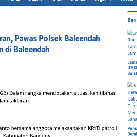
Beri
iran, Pawas Polsek Baleendah
m di Baleendah
Laut
UMKM
Sela
2026) Dalam rangka menciptakan situasi kamtibmas
am takbiran.
anto bersama anggota melaksanakan KRYD patroli
Penc
Bera
h, Kabupaten Bandung.