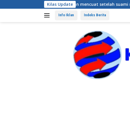
Langsung
unia pendidikan mencuat setelah suami mengetahuinya
Kilas Update
ke
konten
Info Iklan
Indeks Berita