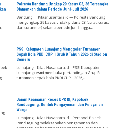
u
Polresta Bandung Ungkap 29 Kasus C3, 36 Tersangka
hkan
Diamankan dalam Periode Juni-Juli 2026
Bandung || Kilasnusantara.id — Polresta Bandung
mengungkap 29 kasus tindak pidana C3 (curat, curas,
,
dan curanmor) selama periode Juni hingga…
PSSI Kabupaten Lumajang Menggelar Turnamen
Sepak Bola PKDI CUP II Grub B Tahun 2026 di Stadion
Semeru
ebek
Lumajang – Kilas Nusantara.id – PSSI Kabupaten
Lumajang resmi membuka pertandingan Grup B
g
turnamen sepak bola PKDI CUP II 2026,…
Jamin Keamanan Reses DPR RI, Kapolsek
Randuagung: Bentuk Pengayoman dan Pelayanan
Warga
ang
n
Lumajang – Kilas Nusantara.id – Personel Polsek
Randuagung melaksanakan pengamanan dan
pemantauan kegiatan reses anggota DPR RI Komisi X