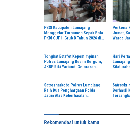
PSSI Kabupaten Lumajang
Perkenalk
Menggelar Turnamen Sepak Bola
Jumat, Ka
PKDI CUP II Grub B Tahun 2026 di
Warga Ja
Stadion Semeru
Tongkat Estafet Kepemimpinan
Hari Pert
Polres Lumajang Resmi Bergulir,
Lumajang 
AKBP Riki Yariandi Gelorakan
Silaturah
Semagat “Jogo Jatim”
Perkuat S
Hukum
Satresnarkoba Polres Lumajang
Satreskr
Raih Dua Penghargaan Polda
Berhasil
Jatim Atas Keberhasilan
Tersangk
Tingkatkan Respond Kasus
di Depan 
Narkoba
Rekomendasi untuk kamu