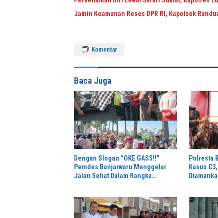
Perkenalkan Diri Lewat Safari Jumat, Kapolres 
Jamin Keamanan Reses DPR RI, Kapolsek Randu
Komentar
Baca Juga
Dengan Slogan “OKE GASS!!”
Polresta
Pemdes Banjarwaru Menggelar
Kasus C3,
Jalan Sehat Dalam Rangka
Diamanka
Memeriahkan HUT RI ke-81 di Ikuti
Juli 2026
Oleh Ribuan Peserta