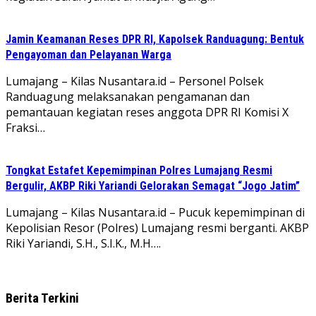
Jamin Keamanan Reses DPR RI, Kapolsek Randuagung: Bentuk
Pengayoman dan Pelayanan Warga
Lumajang – Kilas Nusantara.id – Personel Polsek
Randuagung melaksanakan pengamanan dan
pemantauan kegiatan reses anggota DPR RI Komisi X
Fraksi…
Tongkat Estafet Kepemimpinan Polres Lumajang Resmi
Bergulir, AKBP Riki Yariandi Gelorakan Semagat “Jogo Jatim”
Lumajang – Kilas Nusantara.id – Pucuk kepemimpinan di
Kepolisian Resor (Polres) Lumajang resmi berganti. AKBP
Riki Yariandi, S.H., S.I.K., M.H….
Berita Terkini