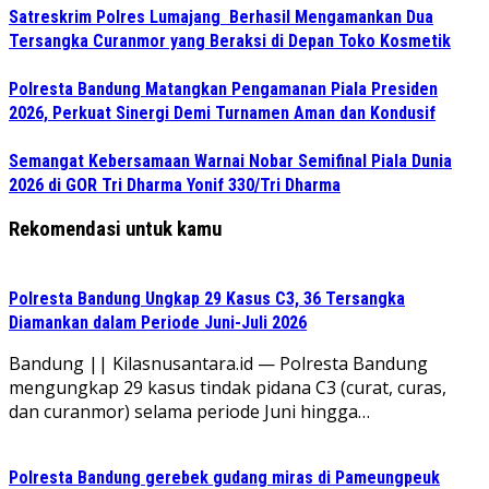
Satreskrim Polres Lumajang Berhasil Mengamankan Dua
Tersangka Curanmor yang Beraksi di Depan Toko Kosmetik
Polresta Bandung Matangkan Pengamanan Piala Presiden
2026, Perkuat Sinergi Demi Turnamen Aman dan Kondusif
Semangat Kebersamaan Warnai Nobar Semifinal Piala Dunia
2026 di GOR Tri Dharma Yonif 330/Tri Dharma
Rekomendasi untuk kamu
Polresta Bandung Ungkap 29 Kasus C3, 36 Tersangka
Diamankan dalam Periode Juni-Juli 2026
Bandung || Kilasnusantara.id — Polresta Bandung
mengungkap 29 kasus tindak pidana C3 (curat, curas,
dan curanmor) selama periode Juni hingga…
Polresta Bandung gerebek gudang miras di Pameungpeuk