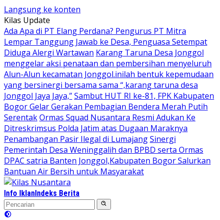
Langsung ke konten
Kilas Update
Ada Apa di PT Elang Perdana? Pengurus PT Mitra
Lempar Tanggung Jawab ke Desa, Penguasa Setempat
Diduga Alergi Wartawan
Karang Taruna Desa Jonggol
menggelar aksi penataan dan pembersihan menyeluruh
Alun-Alun kecamatan Jonggol.inilah bentuk kepemudaan
yang bersinergi bersama sama “,karang taruna desa
Jonggol Jaya Jaya,”
Sambut HUT RI ke-81, FPK Kabupaten
Bogor Gelar Gerakan Pembagian Bendera Merah Putih
Serentak
Ormas Squad Nusantara Resmi Adukan Ke
Ditreskrimsus Polda Jatim atas Dugaan Maraknya
Penambangan Pasir Ilegal di Lumajang
Sinergi
Pemerintah Desa Weninggalih dan BPBD serta Ormas
DPAC satria Banten Jonggol,Kabupaten Bogor Salurkan
Bantuan Air Bersih untuk Masyarakat
Info Iklan
Indeks Berita