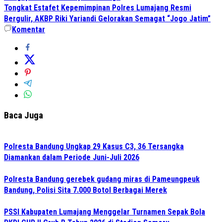
Tongkat Estafet Kepemimpinan Polres Lumajang Resmi
Bergulir, AKBP Riki Yariandi Gelorakan Semagat “Jogo Jatim”
Komentar
Baca Juga
Polresta Bandung Ungkap 29 Kasus C3, 36 Tersangka
Diamankan dalam Periode Juni-Juli 2026
Polresta Bandung gerebek gudang miras di Pameungpeuk
Bandung, Polisi Sita 7.000 Botol Berbagai Merek
PSSI Kabupaten Lumajang Menggelar Turnamen Sepak Bola