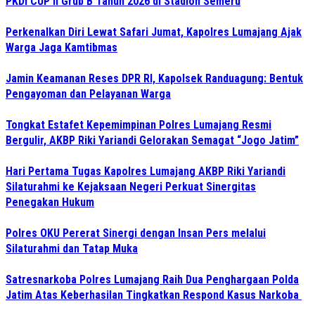
PKDI CUP II Grub B Tahun 2026 di Stadion Semeru
Perkenalkan Diri Lewat Safari Jumat, Kapolres Lumajang Ajak
Warga Jaga Kamtibmas
Jamin Keamanan Reses DPR RI, Kapolsek Randuagung: Bentuk
Pengayoman dan Pelayanan Warga
Tongkat Estafet Kepemimpinan Polres Lumajang Resmi
Bergulir, AKBP Riki Yariandi Gelorakan Semagat “Jogo Jatim”
Hari Pertama Tugas Kapolres Lumajang AKBP Riki Yariandi
Silaturahmi ke Kejaksaan Negeri Perkuat Sinergitas
Penegakan Hukum
Polres OKU Pererat Sinergi dengan Insan Pers melalui
Silaturahmi dan Tatap Muka
Satresnarkoba Polres Lumajang Raih Dua Penghargaan Polda
Jatim Atas Keberhasilan Tingkatkan Respond Kasus Narkoba