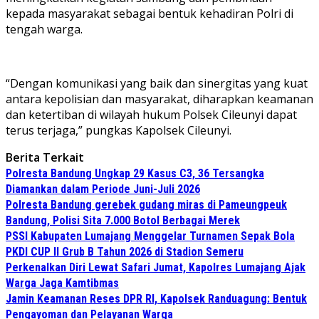
kepada masyarakat sebagai bentuk kehadiran Polri di
tengah warga.
“Dengan komunikasi yang baik dan sinergitas yang kuat
antara kepolisian dan masyarakat, diharapkan keamanan
dan ketertiban di wilayah hukum Polsek Cileunyi dapat
terus terjaga,” pungkas Kapolsek Cileunyi.
Berita Terkait
Polresta Bandung Ungkap 29 Kasus C3, 36 Tersangka
Diamankan dalam Periode Juni-Juli 2026
Polresta Bandung gerebek gudang miras di Pameungpeuk
Bandung, Polisi Sita 7.000 Botol Berbagai Merek
PSSI Kabupaten Lumajang Menggelar Turnamen Sepak Bola
PKDI CUP II Grub B Tahun 2026 di Stadion Semeru
Perkenalkan Diri Lewat Safari Jumat, Kapolres Lumajang Ajak
Warga Jaga Kamtibmas
Jamin Keamanan Reses DPR RI, Kapolsek Randuagung: Bentuk
Pengayoman dan Pelayanan Warga