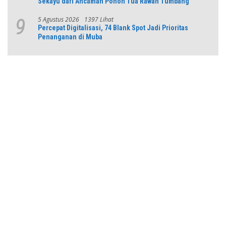
Sekayu dari Ancaman Pohon Tua Rawan Tumbang
5 Agustus 2026
1397 Lihat
9
Percepat Digitalisasi, 74 Blank Spot Jadi Prioritas
Penanganan di Muba