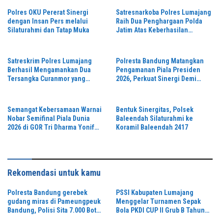
Polres OKU Pererat Sinergi
Satresnarkoba Polres Lumajang
dengan Insan Pers melalui
Raih Dua Penghargaan Polda
Silaturahmi dan Tatap Muka
Jatim Atas Keberhasilan
Tingkatkan Respond Kasus
Narkoba
Satreskrim Polres Lumajang
Polresta Bandung Matangkan
Berhasil Mengamankan Dua
Pengamanan Piala Presiden
Tersangka Curanmor yang
2026, Perkuat Sinergi Demi
Beraksi di Depan Toko Kosmetik
Turnamen Aman dan Kondusif
Semangat Kebersamaan Warnai
Bentuk Sinergitas, Polsek
Nobar Semifinal Piala Dunia
Baleendah Silaturahmi ke
2026 di GOR Tri Dharma Yonif
Koramil Baleendah 2417
330/Tri Dharma
Rekomendasi untuk kamu
Polresta Bandung gerebek
PSSI Kabupaten Lumajang
gudang miras di Pameungpeuk
Menggelar Turnamen Sepak
Bandung, Polisi Sita 7.000 Botol
Bola PKDI CUP II Grub B Tahun
Berbagai Merek
2026 di Stadion Semeru