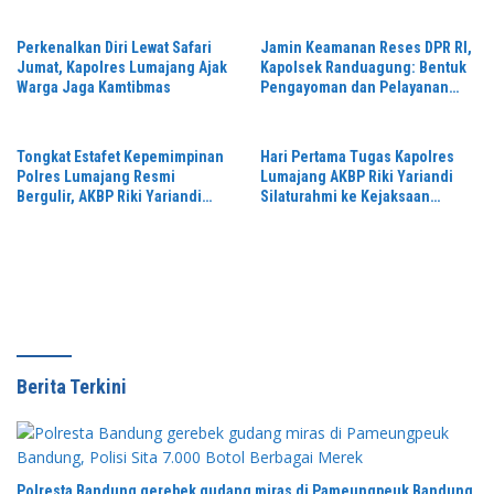
Perkenalkan Diri Lewat Safari
Jamin Keamanan Reses DPR RI,
Jumat, Kapolres Lumajang Ajak
Kapolsek Randuagung: Bentuk
Warga Jaga Kamtibmas
Pengayoman dan Pelayanan
Warga
Tongkat Estafet Kepemimpinan
Hari Pertama Tugas Kapolres
Polres Lumajang Resmi
Lumajang AKBP Riki Yariandi
Bergulir, AKBP Riki Yariandi
Silaturahmi ke Kejaksaan
Gelorakan Semagat “Jogo
Negeri Perkuat Sinergitas
Jatim”
Penegakan Hukum
Berita Terkini
Polresta Bandung gerebek gudang miras di Pameungpeuk Bandung,