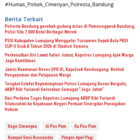
#Humas_Polsek_Cimenyan_Polresta_Bandung
Berita Terkait
Polresta Bandung gerebek gudang miras di Pameungpeuk Bandung,
Polisi Sita 7.000 Botol Berbagai Merek
PSSI Kabupaten Lumajang Menggelar Turnamen Sepak Bola PKDI
CUP II Grub B Tahun 2026 di Stadion Semeru
Perkenalkan Diri Lewat Safari Jumat, Kapolres Lumajang Ajak Warga
Jaga Kamtibmas
Jamin Keamanan Reses DPR RI, Kapolsek Randuagung: Bentuk
Pengayoman dan Pelayanan Warga
Tongkat Estafet Kepemimpinan Polres Lumajang Resmi Bergulir,
AKBP Riki Yariandi Gelorakan Semagat “Jogo Jatim”
Hari Pertama Tugas Kapolres Lumajang AKBP Riki Yariandi
Silaturahmi ke Kejaksaan Negeri Perkuat Sinergitas Penegakan
Hukum
Dago Cimenyan
di Pos Pam
Ka Pos Pam
Kompol Deni Rusnandar
Pimpin Apel Pagi