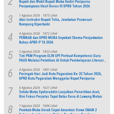
2
Bupati dan Wakil Bupati Muba Hadiri Paripurna
Penyampaian Hasil Reses III DPRD Tahun 2026
1 Agustus 2026
1875 Lihat
3
Atas Instruksi Bupati Toha, Jembatan Purwosari
Rampung Diperbaiki
4 Agustus 2026
1872 Lihat
4
PEMKAB dan DPRD MUBA Sepakati Skema Penjadwalan
Bahas APBD-P TA 2026
5 Agustus 2026
1833 Lihat
5
Tim PKM Program ELIN UPI Perkuat Kompetensi Guru
PAUD Melalui Pelatihan AI Untuk Pembelajaran Literasi
dan Numerasi
4 Agustus 2026
1801 Lihat
6
Peringati Hari Jadi Kota Pagaralam Ke-25 Tahun 2026,
DPRD Kota Pagaralam Menggelar Rapat Paripurna
6 Agustus 2026
1621 Lihat
7
Sekda Muba Syafaruddin Lanjutkan Penertiban Aset,
Kini Fokus Perjelas Tapal Batas Desa di Lawang Wetan
7 Agustus 2026
1606 Lihat
8
Pemkab Muba Gerak Cepat Amankan Siswa SMAN 2