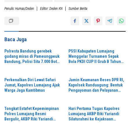
Penulis: Humas/deden
Editor: Deden KN
Sumber Berita
Baca Juga
Polresta Bandung gerebek
PSSI Kabupaten Lumajang
gudang miras di Pameungpeuk
Menggelar Turnamen Sepak
Bandung, Polisi Sita 7.000 Botol
Bola PKDI CUP II Grub B Tahun
Berbagai Merek
2026 di Stadion Semeru
Perkenalkan Diri Lewat Safari
Jamin Keamanan Reses DPR RI,
Jumat, Kapolres Lumajang Ajak
Kapolsek Randuagung: Bentuk
Warga Jaga Kamtibmas
Pengayoman dan Pelayanan
Warga
Tongkat Estafet Kepemimpinan
Hari Pertama Tugas Kapolres
Polres Lumajang Resmi
Lumajang AKBP Riki Yariandi
Bergulir, AKBP Riki Yariandi
Silaturahmi ke Kejaksaan
Gelorakan Semagat “Jogo
Negeri Perkuat Sinergitas
Jatim”
Penegakan Hukum