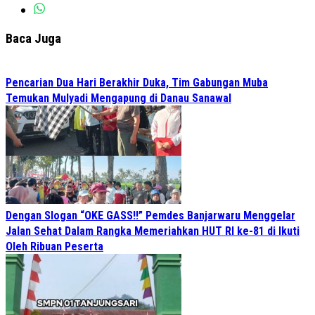
Baca Juga
Pencarian Dua Hari Berakhir Duka, Tim Gabungan Muba
Temukan Mulyadi Mengapung di Danau Sanawal
Dengan Slogan “OKE GASS!!” Pemdes Banjarwaru Menggelar
Jalan Sehat Dalam Rangka Memeriahkan HUT RI ke-81 di Ikuti
Oleh Ribuan Peserta