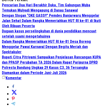
Pencarian Dua Hari Berakhir Duka, Tim Gabungan Muba
Temukan Mulyadi Mengapung di Danau Sanawal
Dengan Slogan “OKE GASS!!” Pemdes Banjarwaru Menggelar
Jalan Sehat Dalam Rangka Memeriahkan HUT RI ke-81 di Ikuti
Oleh Ribuan Peserta
Dugaan kasus perselingkuhan di dunia pendidikan mencuat
setelah suami mengetahuinya
Dalam Rangka Memeriahkan HUT RI ke-81 Desa Boreng
Menggelar Pawai Karnaval Dengan Begitu Meriah dan
Spektakuler
Bupati Citra Pitriyami Sampaikan Penjelasan Rancangan KUPA
dan PPASP Perubahan TA 2026 Dalam Rapat Paripurna DPRD
Polresta Bandung Ungkap 29 Kasus C3, 36 Tersangka
Diamankan dalam Periode Juni-Juli 2026
Komentar