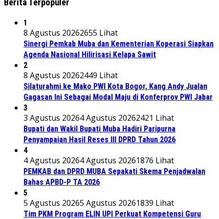
Berita Terpopuler
1
8 Agustus 2026
2655 Lihat
Sinergi Pemkab Muba dan Kementerian Koperasi Siapkan
Agenda Nasional Hilirisasi Kelapa Sawit
2
8 Agustus 2026
2449 Lihat
Silaturahmi ke Mako PWI Kota Bogor, Kang Andy Jualan
Gagasan Ini Sebagai Modal Maju di Konferprov PWI Jabar
3
3 Agustus 2026
4 Agustus 2026
2421 Lihat
Bupati dan Wakil Bupati Muba Hadiri Paripurna
Penyampaian Hasil Reses III DPRD Tahun 2026
4
4 Agustus 2026
4 Agustus 2026
1876 Lihat
PEMKAB dan DPRD MUBA Sepakati Skema Penjadwalan
Bahas APBD-P TA 2026
5
5 Agustus 2026
5 Agustus 2026
1839 Lihat
Tim PKM Program ELIN UPI Perkuat Kompetensi Guru