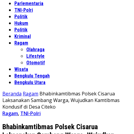
Parlementaria
TNI-Polri
Politik
Hukum
Politik
Kriminal
Ragam
Olahraga
Lifestyle
Otomotif
Wisata
Bengkulu Tengah
Bengkulu Utara
Beranda
Ragam
Bhabinkamtibmas Polsek Cisarua
Laksanakan Sambang Warga, Wujudkan Kamtibmas
Kondusif di Desa Citeko
Ragam
,
TNI-Polri
Bhabinkamtibmas Polsek Cisarua