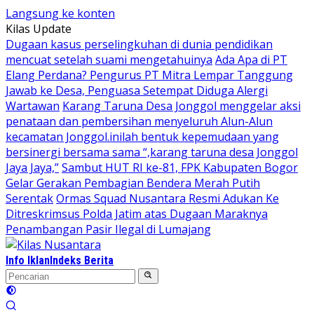
Langsung ke konten
Kilas Update
Dugaan kasus perselingkuhan di dunia pendidikan
mencuat setelah suami mengetahuinya
Ada Apa di PT
Elang Perdana? Pengurus PT Mitra Lempar Tanggung
Jawab ke Desa, Penguasa Setempat Diduga Alergi
Wartawan
Karang Taruna Desa Jonggol menggelar aksi
penataan dan pembersihan menyeluruh Alun-Alun
kecamatan Jonggol.inilah bentuk kepemudaan yang
bersinergi bersama sama “,karang taruna desa Jonggol
Jaya Jaya,”
Sambut HUT RI ke-81, FPK Kabupaten Bogor
Gelar Gerakan Pembagian Bendera Merah Putih
Serentak
Ormas Squad Nusantara Resmi Adukan Ke
Ditreskrimsus Polda Jatim atas Dugaan Maraknya
Penambangan Pasir Ilegal di Lumajang
Info Iklan
Indeks Berita