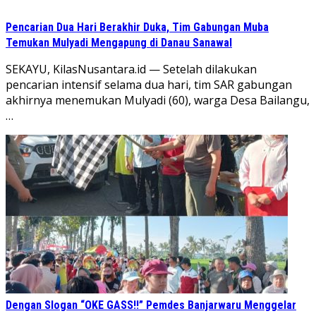
Pencarian Dua Hari Berakhir Duka, Tim Gabungan Muba
Temukan Mulyadi Mengapung di Danau Sanawal
SEKAYU, KilasNusantara.id — Setelah dilakukan
pencarian intensif selama dua hari, tim SAR gabungan
akhirnya menemukan Mulyadi (60), warga Desa Bailangu,
…
Dengan Slogan “OKE GASS!!” Pemdes Banjarwaru Menggelar