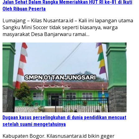
Jalan Sehat Dalam Rangka Memeriahkan HUT RI ke-81 di Ikuti
Oleh Ribuan Peserta
Lumajang – Kilas Nusantara.id – Kali ini lapangan utama
Sangku Mini Soccer tidak seperti biasanya, warga
masyarakat Desa Banjarwaru ramai…
Dugaan kasus perselingkuhan di dunia pendidikan mencuat
setelah suami mengetahuinya
Kabupaten Bogor. Kilasnusantara.id bikin geger