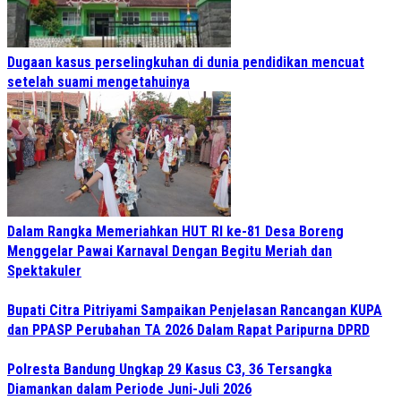
Dugaan kasus perselingkuhan di dunia pendidikan mencuat
setelah suami mengetahuinya
Dalam Rangka Memeriahkan HUT RI ke-81 Desa Boreng
Menggelar Pawai Karnaval Dengan Begitu Meriah dan
Spektakuler
Bupati Citra Pitriyami Sampaikan Penjelasan Rancangan KUPA
dan PPASP Perubahan TA 2026 Dalam Rapat Paripurna DPRD
Polresta Bandung Ungkap 29 Kasus C3, 36 Tersangka
Diamankan dalam Periode Juni-Juli 2026