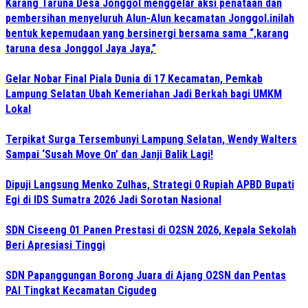
Karang Taruna Desa Jonggol menggelar aksi penataan dan
pembersihan menyeluruh Alun-Alun kecamatan Jonggol.inilah
bentuk kepemudaan yang bersinergi bersama sama “,karang
taruna desa Jonggol Jaya Jaya,”
Gelar Nobar Final Piala Dunia di 17 Kecamatan, Pemkab
Lampung Selatan Ubah Kemeriahan Jadi Berkah bagi UMKM
Lokal
Terpikat Surga Tersembunyi Lampung Selatan, Wendy Walters
Sampai ‘Susah Move On’ dan Janji Balik Lagi!
Dipuji Langsung Menko Zulhas, Strategi 0 Rupiah APBD Bupati
Egi di IDS Sumatra 2026 Jadi Sorotan Nasional
SDN Ciseeng 01 Panen Prestasi di O2SN 2026, Kepala Sekolah
Beri Apresiasi Tinggi
SDN Papanggungan Borong Juara di Ajang O2SN dan Pentas
PAI Tingkat Kecamatan Cigudeg