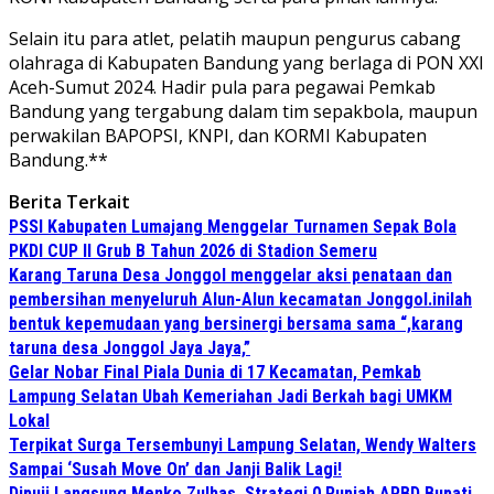
Selain itu para atlet, pelatih maupun pengurus cabang
olahraga di Kabupaten Bandung yang berlaga di PON XXI
Aceh-Sumut 2024. Hadir pula para pegawai Pemkab
Bandung yang tergabung dalam tim sepakbola, maupun
perwakilan BAPOPSI, KNPI, dan KORMI Kabupaten
Bandung.**
Berita Terkait
PSSI Kabupaten Lumajang Menggelar Turnamen Sepak Bola
PKDI CUP II Grub B Tahun 2026 di Stadion Semeru
Karang Taruna Desa Jonggol menggelar aksi penataan dan
pembersihan menyeluruh Alun-Alun kecamatan Jonggol.inilah
bentuk kepemudaan yang bersinergi bersama sama “,karang
taruna desa Jonggol Jaya Jaya,”
Gelar Nobar Final Piala Dunia di 17 Kecamatan, Pemkab
Lampung Selatan Ubah Kemeriahan Jadi Berkah bagi UMKM
Lokal
Terpikat Surga Tersembunyi Lampung Selatan, Wendy Walters
Sampai ‘Susah Move On’ dan Janji Balik Lagi!
Dipuji Langsung Menko Zulhas, Strategi 0 Rupiah APBD Bupati