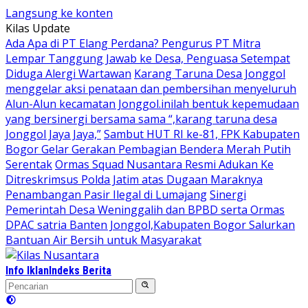
Langsung ke konten
Kilas Update
Ada Apa di PT Elang Perdana? Pengurus PT Mitra
Lempar Tanggung Jawab ke Desa, Penguasa Setempat
Diduga Alergi Wartawan
Karang Taruna Desa Jonggol
menggelar aksi penataan dan pembersihan menyeluruh
Alun-Alun kecamatan Jonggol.inilah bentuk kepemudaan
yang bersinergi bersama sama “,karang taruna desa
Jonggol Jaya Jaya,”
Sambut HUT RI ke-81, FPK Kabupaten
Bogor Gelar Gerakan Pembagian Bendera Merah Putih
Serentak
Ormas Squad Nusantara Resmi Adukan Ke
Ditreskrimsus Polda Jatim atas Dugaan Maraknya
Penambangan Pasir Ilegal di Lumajang
Sinergi
Pemerintah Desa Weninggalih dan BPBD serta Ormas
DPAC satria Banten Jonggol,Kabupaten Bogor Salurkan
Bantuan Air Bersih untuk Masyarakat
Info Iklan
Indeks Berita