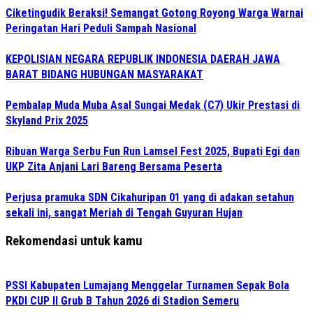
‎Ciketingudik Beraksi! Semangat Gotong Royong Warga Warnai
Peringatan Hari Peduli Sampah Nasional
KEPOLISIAN NEGARA REPUBLIK INDONESIA DAERAH JAWA
BARAT BIDANG HUBUNGAN MASYARAKAT
Pembalap Muda Muba Asal Sungai Medak (C7) Ukir Prestasi di
Skyland Prix 2025
Ribuan Warga Serbu Fun Run Lamsel Fest 2025, Bupati Egi dan
UKP Zita Anjani Lari Bareng Bersama Peserta
‎Perjusa pramuka SDN Cikahuripan 01 yang di adakan setahun
sekali ini, sangat Meriah di Tengah Guyuran Hujan
Rekomendasi untuk kamu
PSSI Kabupaten Lumajang Menggelar Turnamen Sepak Bola
PKDI CUP II Grub B Tahun 2026 di Stadion Semeru