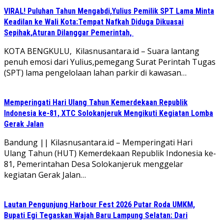
VIRAL! Puluhan Tahun Mengabdi,Yulius Pemilik SPT Lama Minta
Keadilan ke Wali Kota:Tempat Nafkah Diduga Dikuasai
Sepihak,Aturan Dilanggar Pemerintah,
KOTA BENGKULU, Kilasnusantara.id – Suara lantang
penuh emosi dari Yulius,pemegang Surat Perintah Tugas
(SPT) lama pengelolaan lahan parkir di kawasan…
Memperingati Hari Ulang Tahun Kemerdekaan Republik
Indonesia ke-81, XTC Solokanjeruk Mengikuti Kegiatan Lomba
Gerak Jalan
Bandung || Kilasnusantara.id – Memperingati Hari
Ulang Tahun (HUT) Kemerdekaan Republik Indonesia ke-
81, Pemerintahan Desa Solokanjeruk menggelar
kegiatan Gerak Jalan…
Lautan Pengunjung Harbour Fest 2026 Putar Roda UMKM,
Bupati Egi Tegaskan Wajah Baru Lampung Selatan: Dari