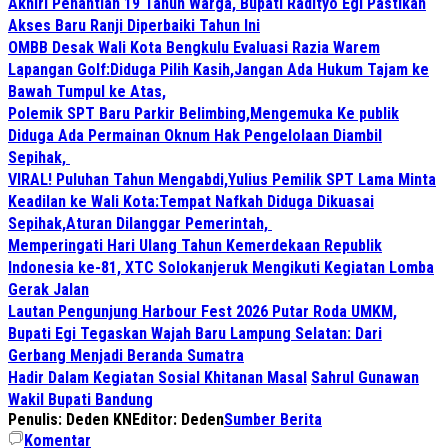
Akhiri Penantian 19 Tahun Warga, Bupati Radityo Egi Pastikan
Akses Baru Ranji Diperbaiki Tahun Ini
OMBB Desak Wali Kota Bengkulu Evaluasi Razia Warem
Lapangan Golf:Diduga Pilih Kasih,Jangan Ada Hukum Tajam ke
Bawah Tumpul ke Atas,
Polemik SPT Baru Parkir Belimbing,Mengemuka Ke publik
Diduga Ada Permainan Oknum Hak Pengelolaan Diambil
Sepihak,
VIRAL! Puluhan Tahun Mengabdi,Yulius Pemilik SPT Lama Minta
Keadilan ke Wali Kota:Tempat Nafkah Diduga Dikuasai
Sepihak,Aturan Dilanggar Pemerintah,
Memperingati Hari Ulang Tahun Kemerdekaan Republik
Indonesia ke-81, XTC Solokanjeruk Mengikuti Kegiatan Lomba
Gerak Jalan
Lautan Pengunjung Harbour Fest 2026 Putar Roda UMKM,
Bupati Egi Tegaskan Wajah Baru Lampung Selatan: Dari
Gerbang Menjadi Beranda Sumatra
Hadir Dalam Kegiatan Sosial Khitanan Masal
Sahrul Gunawan
Wakil Bupati Bandung
Penulis: Deden KN
Editor: Deden
Sumber Berita
Komentar