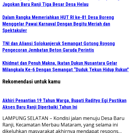
Jagokan Baru Ranji Tiga Besar Desa Helau
Dalam Rangka Memeriahkan HUT RI ke-81 Desa Boreng
Menggelar Pawai Karnaval Dengan Begitu Meriah dan
Spektakuler
TNI dan Aliansi Solokanjeruk Semangat Gotong Royong
Pengecoran Jembatan Beton Garuda Perintis
Khidmat dan Penuh Makna, Ikatan Dukun Nusantara Gelar
Milangkala Ke-6 Dengan Semangat “Duduk Tekun Hidup Rukun”
Rekomendasi untuk kamu
Akhiri Penantian 19 Tahun Warga, Bupati Radityo Egi Pastikan
Akses Baru Ranji Diperbaiki Tahun Ini
LAMPUNG SELATAN – Kondisi jalan menuju Desa Baru
Ranji, Kecamatan Merbau Mataram, yang selama ini
dikeluhkan masyarakat akhirnya mendapat respons…