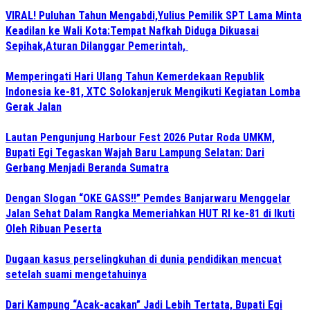
VIRAL! Puluhan Tahun Mengabdi,Yulius Pemilik SPT Lama Minta
Keadilan ke Wali Kota:Tempat Nafkah Diduga Dikuasai
Sepihak,Aturan Dilanggar Pemerintah,
Memperingati Hari Ulang Tahun Kemerdekaan Republik
Indonesia ke-81, XTC Solokanjeruk Mengikuti Kegiatan Lomba
Gerak Jalan
Lautan Pengunjung Harbour Fest 2026 Putar Roda UMKM,
Bupati Egi Tegaskan Wajah Baru Lampung Selatan: Dari
Gerbang Menjadi Beranda Sumatra
Dengan Slogan “OKE GASS!!” Pemdes Banjarwaru Menggelar
Jalan Sehat Dalam Rangka Memeriahkan HUT RI ke-81 di Ikuti
Oleh Ribuan Peserta
Dugaan kasus perselingkuhan di dunia pendidikan mencuat
setelah suami mengetahuinya
Dari Kampung “Acak-acakan” Jadi Lebih Tertata, Bupati Egi