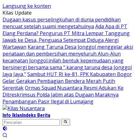
Langsung ke konten
Kilas Update
Dugaan kasus perselingkuhan di dunia pendidikan
mencuat setelah suami mengetahuinya
Ada Apa di PT
Elang Perdana? Pengurus PT Mitra Lempar Tanggung
Jawab ke Desa, Penguasa Setempat Diduga Alergi
Wartawan
Karang Taruna Desa Jonggol menggelar aksi
penataan dan pembersihan menyeluruh Alun-Alun
kecamatan Jonggol.inilah bentuk kepemudaan yang
bersinergi bersama sama “,karang taruna desa Jonggol
Jaya Jaya,”
Sambut HUT RI ke-81, FPK Kabupaten Bogor
Gelar Gerakan Pembagian Bendera Merah Putih
Serentak
Ormas Squad Nusantara Resmi Adukan Ke
Ditreskrimsus Polda Jatim atas Dugaan Maraknya
Penambangan Pasir Ilegal di Lumajang
Info Iklan
Indeks Berita