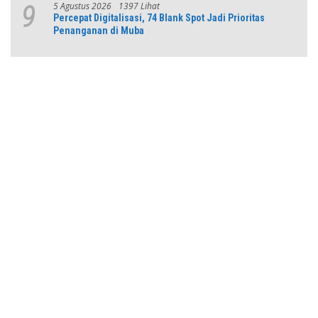
5 Agustus 2026
1397 Lihat
9
Percepat Digitalisasi, 74 Blank Spot Jadi Prioritas
Penanganan di Muba