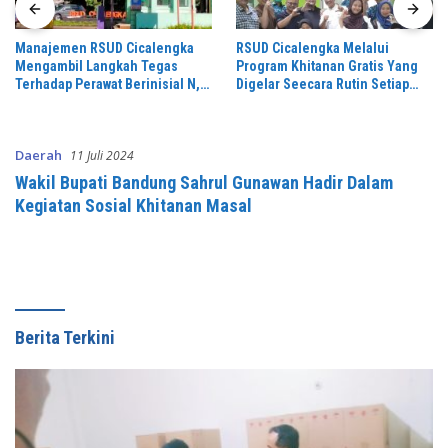
Manajemen RSUD Cicalengka
RSUD Cicalengka Melalui
Mengambil Langkah Tegas
Program Khitanan Gratis Yang
Terhadap Perawat Berinisial N,
Digelar Seecara Rutin Setiap
Yang Diduga Melontarkan
Bulan
Komentar Tidak Beretika di
Media Sosial
Daerah
11 Juli 2024
Wakil Bupati Bandung Sahrul Gunawan Hadir Dalam
Kegiatan Sosial Khitanan Masal
Berita Terkini