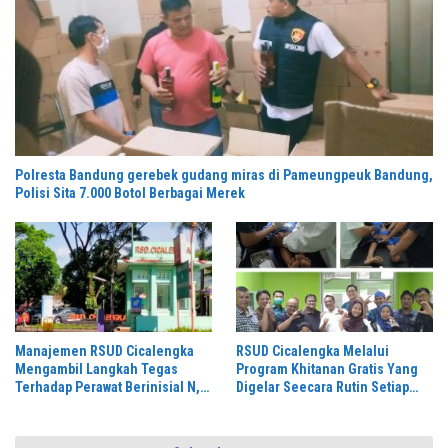
Polresta Bandung gerebek gudang miras di Pameungpeuk Bandung,
Polisi Sita 7.000 Botol Berbagai Merek
Manajemen RSUD Cicalengka
RSUD Cicalengka Melalui
Mengambil Langkah Tegas
Program Khitanan Gratis Yang
Terhadap Perawat Berinisial N,
Digelar Seecara Rutin Setiap
Yang Diduga Melontarkan
Bulan
Komentar Tidak Beretika di
Media Sosial