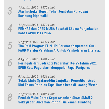
1 Agustus 2026
1875 Lihat
3
Atas Instruksi Bupati Toha, Jembatan Purwosari
Rampung Diperbaiki
4 Agustus 2026
1870 Lihat
4
PEMKAB dan DPRD MUBA Sepakati Skema Penjadwalan
Bahas APBD-P TA 2026
5 Agustus 2026
1832 Lihat
5
Tim PKM Program ELIN UPI Perkuat Kompetensi Guru
PAUD Melalui Pelatihan AI Untuk Pembelajaran Literasi
dan Numerasi
4 Agustus 2026
1801 Lihat
6
Peringati Hari Jadi Kota Pagaralam Ke-25 Tahun 2026,
DPRD Kota Pagaralam Menggelar Rapat Paripurna
6 Agustus 2026
1621 Lihat
7
Sekda Muba Syafaruddin Lanjutkan Penertiban Aset,
Kini Fokus Perjelas Tapal Batas Desa di Lawang Wetan
7 Agustus 2026
1606 Lihat
8
Pemkab Muba Gerak Cepat Amankan Siswa SMAN 2
Sekayu dari Ancaman Pohon Tua Rawan Tumbang